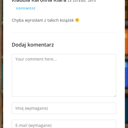
23 LUTEGO, 2013
ODPOWIEDZ
Chyba wyrosłam z takich książek
Dodaj komentarz
Comment
Enter
your
name
Enter
or