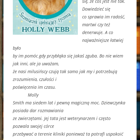
się, że coś jest nie tak.
Dowiedzieć się
co sprawia im radość,
martwi czy też
denerwuje. A co
najważniejsze łatwiej
było
by im pomóc gdy przybłąka się jakaś zguba. Bo nie wiem
jak inni, ale ja uważam,
że nasi milusińscy czują tak samo jak my i potrzebują
zrozumienia, czułości i
poświęcenia im czasu.
Molly
Smith ma siedem lat i pewną magiczną moc. Dziewczynka
posiada dar rozmawiania
ze zwierzętami. Jej tata jest weterynarzem i często
pozwala swojej córce
przebywać a terenie kliniki ponieważ ta potrafi uspokoić