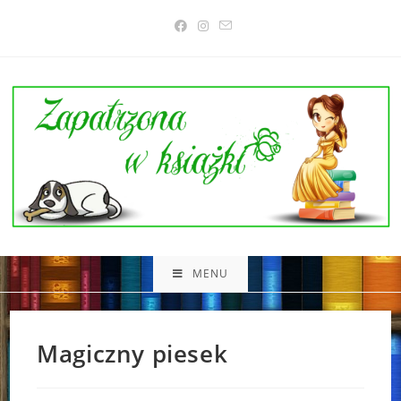
Skip
to
content
MENU
Magiczny piesek