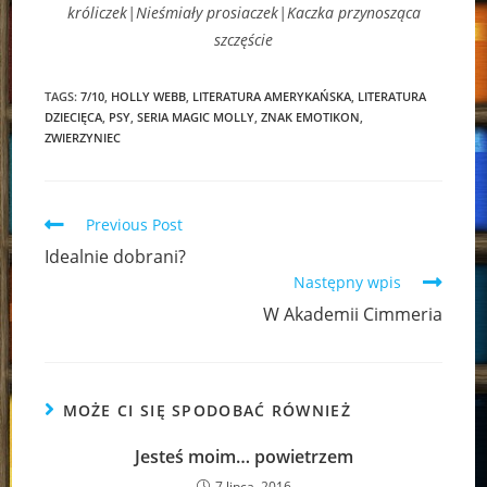
króliczek|Nieśmiały prosiaczek|Kaczka przynosząca
szczęście
TAGS:
7/10
,
HOLLY WEBB
,
LITERATURA AMERYKAŃSKA
,
LITERATURA
DZIECIĘCA
,
PSY
,
SERIA MAGIC MOLLY
,
ZNAK EMOTIKON
,
ZWIERZYNIEC
Read
Previous Post
more
Idealnie dobrani?
articles
Następny wpis
W Akademii Cimmeria
MOŻE CI SIĘ SPODOBAĆ RÓWNIEŻ
Jesteś moim… powietrzem
7 lipca, 2016