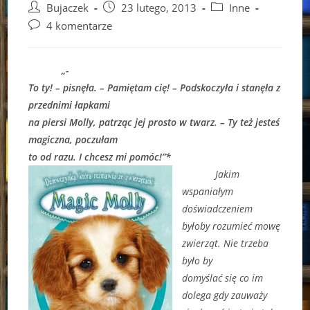
Post
Post
Post
Bujaczek
23 lutego, 2013
Inne
author:
published:
category:
Post
4 komentarze
comments:
„-
To ty! – pisnęła. – Pamiętam cię! – Podskoczyła i stanęła z
przednimi łapkami
na piersi Molly, patrząc jej prosto w twarz. – Ty też jesteś
magiczna, poczułam
to od razu. I chcesz mi pomóc!”*
Jakim
wspaniałym
doświadczeniem
byłoby rozumieć mowę
zwierząt. Nie trzeba
było by
domyślać się co im
dolega gdy zauważy