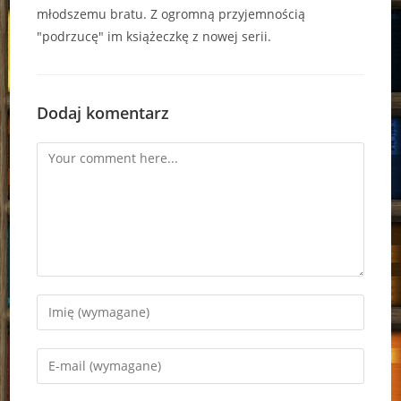
młodszemu bratu. Z ogromną przyjemnością
"podrzucę" im książeczkę z nowej serii.
Dodaj komentarz
Comment
Enter
your
name
Enter
or
your
username