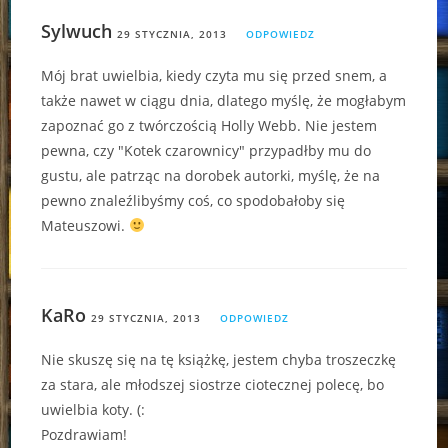
Sylwuch
29 STYCZNIA, 2013
ODPOWIEDZ
Mój brat uwielbia, kiedy czyta mu się przed snem, a
także nawet w ciągu dnia, dlatego myślę, że mogłabym
zapoznać go z twórczością Holly Webb. Nie jestem
pewna, czy "Kotek czarownicy" przypadłby mu do
gustu, ale patrząc na dorobek autorki, myślę, że na
pewno znaleźlibyśmy coś, co spodobałoby się
Mateuszowi.
KaRo
29 STYCZNIA, 2013
ODPOWIEDZ
Nie skuszę się na tę książkę, jestem chyba troszeczkę
za stara, ale młodszej siostrze ciotecznej polecę, bo
uwielbia koty. (:
Pozdrawiam!