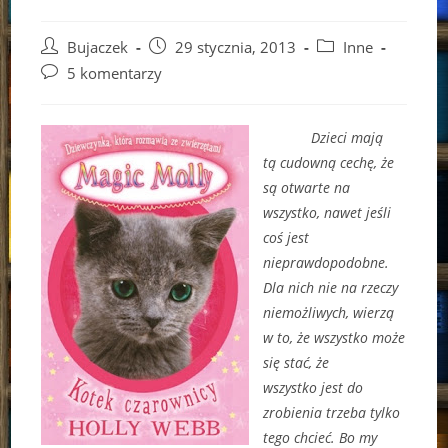
Post
Post
Post
Bujaczek
29 stycznia, 2013
Inne
author:
published:
category:
Post
5 komentarzy
comments:
Dzieci mają
tą cudowną cechę, że
są otwarte na
wszystko, nawet jeśli
coś jest
nieprawdopodobne.
Dla nich nie na rzeczy
niemożliwych, wierzą
w to, że wszystko może
się stać, że
wszystko jest do
zrobienia trzeba tylko
tego chcieć. Bo my