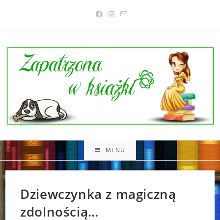
Skip
to
content
MENU
Dziewczynka z magiczną
zdolnością…