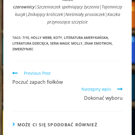
czarownicy
|Szczeniaczek spełniający życzenia|Tajemniczy
kucyk|Znikający króliczek|Nieśmiały prosiaczek|Kaczka
przynosząca szczęście
TAGS:
7/10
,
HOLLY WEBB
,
KOTY
,
LITERATURA AMERYKAŃSKA
,
LITERATURA DZIECIĘCA
,
SERIA MAGIC MOLLY
,
ZNAK EMOTIKON
,
ZWIERZYNIEC
Read
Previous Post
more
Poczuć zapach fiołków
articles
Następny wpis
Dokonać wyboru
MOŻE CI SIĘ SPODOBAĆ RÓWNIEŻ