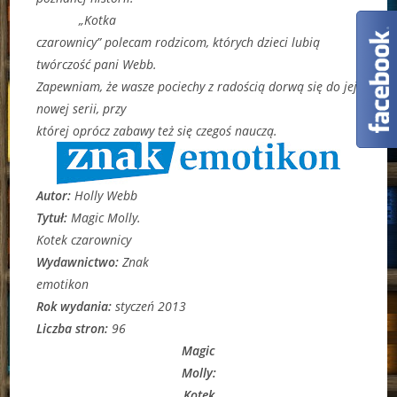
„Kotka
czarownicy” polecam rodzicom, których dzieci lubią
twórczość pani Webb.
Zapewniam, że wasze pociechy z radością dorwą się do jej
nowej serii, przy
której oprócz zabawy też się czegoś nauczą.
Autor:
Holly Webb
Tytuł:
Magic Molly.
Kotek czarownicy
Wydawnictwo:
Znak
emotikon
Rok wydania:
styczeń 2013
Liczba stron:
96
Magic
Molly:
Kotek