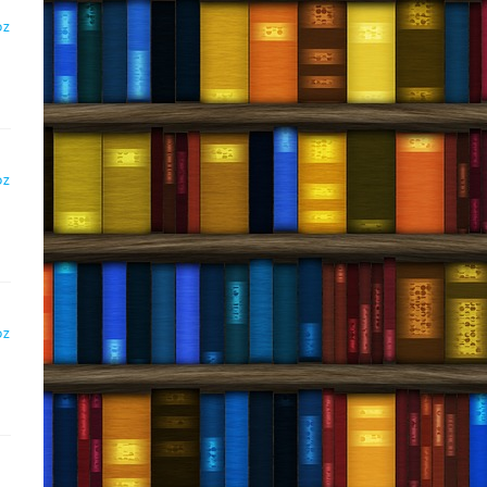
DZ
DZ
DZ