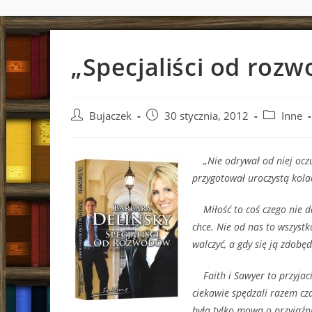
„Specjaliści od roz
Post
Post
Post
Bujaczek
30 stycznia, 2012
Inne
author:
published:
category:
„Nie odrywał od niej oczu. 
przygotował uroczystą kola
Miłość to coś czego nie da 
chce. Nie od nas to wszystko
walczyć, a gdy się ją zdobę
Faith i Sawyer to przyjacie
ciekawie spędzali razem cza
była tylko mowa o przyjaźni