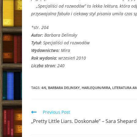
„Specjaliści od rozwodów” to lekka lektura, która odpr
przyswajalna fabuła i ciekawy styl pisania umila czas 
*str. 204
Autor:
Barbara Delinsky
Tytuł:
Specjaliści od rozwodów
Wydawnictwo:
Mira
Rok wydania:
wrzesień 2010
Liczba stron:
240
TAGS:
4/6
,
BARBARA DELINSKY
,
HARLEQUIN/MIRA
,
LITERATURA A
Read
Previous Post
more
„Pretty Little Liars. Doskonałe” – Sara Shepard
articles