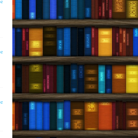
DZ
DZ
DZ