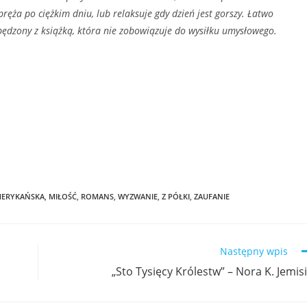
ęża po ciężkim dniu, lub relaksuje gdy dzień jest gorszy. Łatwo
spędzony z książką, która nie zobowiązuje do wysiłku umysłowego.
MERYKAŃSKA
,
MIŁOŚĆ
,
ROMANS
,
WYZWANIE
,
Z PÓŁKI
,
ZAUFANIE
Następny wpis
„Sto Tysięcy Królestw” – Nora K. Jemis