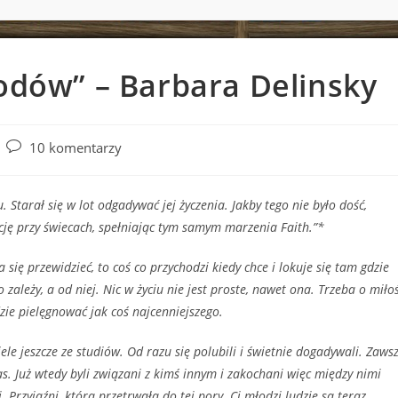
wodów” – Barbara Delinsky
Post
10 komentarzy
comments:
Starał się w lot odgadywać jej życzenia. Jakby tego nie było dość,
cję przy świecach, spełniając tym samym marzenia Faith.”*
się przewidzieć, to coś co przychodzi kiedy chce i lokuje się tam gdzie
 zależy, a od niej. Nic w życiu nie jest proste, nawet ona. Trzeba o miło
dzie pielęgnować jak coś najcenniejszego.
le jeszcze ze studiów. Od razu się polubili i świetnie dogadywali. Zaws
s. Już wtedy byli związani z kimś innym i zakochani więc między nimi
. Przyjaźni, która przetrwała do tej pory. Ci młodzi ludzie są teraz