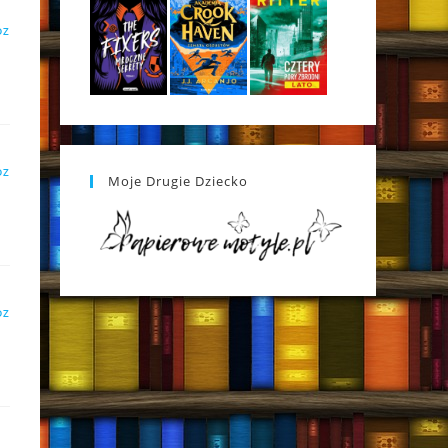
DZ
DZ
Moje Drugie Dziecko
DZ