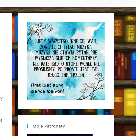
WEBSITE
SEARCH
ść
ze
Moje Patronaty