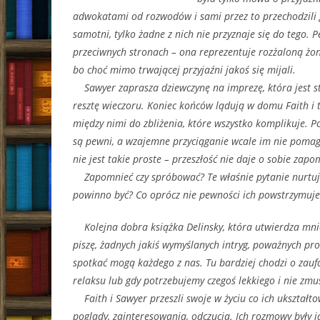
adwokatami od rozwodów i sami przez to przechodzili 
samotni, tylko żadne z nich nie przyznaje się do tego.
przeciwnych stronach – ona reprezentuje rozżaloną żon
bo choć mimo trwającej przyjaźni jakoś się mijali.
Sawyer zaprasza dziewczynę na imprezę, która jest str
resztę wieczoru. Koniec końców lądują w domu Faith i
między nimi do zbliżenia, które wszystko komplikuje. Po 
są pewni, a wzajemne przyciąganie wcale im nie pomag
nie jest takie proste – przeszłość nie daje o sobie zap
Zapomnieć czy spróbować? Te właśnie pytanie nurtuje
powinno być? Co oprócz nie pewności ich powstrzymuje?
Kolejna dobra książka Delinsky, która utwierdza mnie 
piszę, żadnych jakiś wymyślanych intryg, poważnych pr
spotkać mogą każdego z nas. Tu bardziej chodzi o zaufan
relaksu lub gdy potrzebujemy czegoś lekkiego i nie zm
Faith i Sawyer przeszli swoje w życiu co ich ukształt
poglądy, zainteresowania, odczucia. Ich rozmowy były