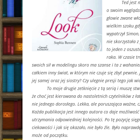
Ted jest nasto
o swoim wyglądzi
głowie zwane wło
wielkim szoku gdy
wypatrzył Simon,
nie skorzystała z
to jeden z oszust
raka. W czasie t
swoich sił w modelingu skoro ma szanse i ta z wahani
całkiem inny świat, w którym nie czuje się zbyt pewnie. 
jej samej oraz jej siostry? Czy ulegnie presji tego jak wi
To moje drugie zetknięcie z tą serią i muszę stwi
że choć jest kierowana do nastoletnich czytelników z ł
nie jednego dorosłego. Lekka, ale poruszająca ważne, 
Każda publikacja jest innego autora co daje możliwość 
utrzymania odpowiedniej kolejności. Po tę pozycję sięg
ciekawości i jak się okazało, nie było źle. Było naprawd
może od początku.