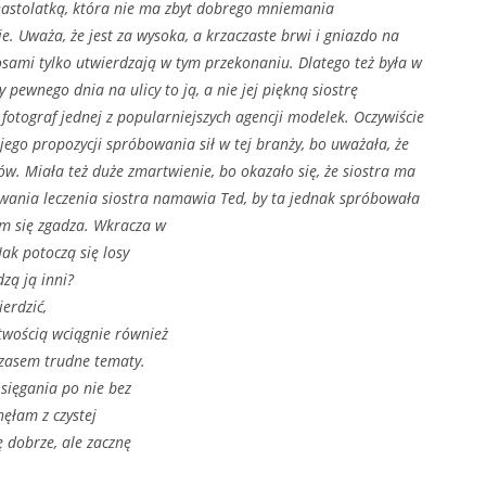
latką, która nie ma zbyt dobrego mniemania
e. Uważa, że jest za wysoka, a krzaczaste brwi i gniazdo na
sami tylko utwierdzają w tym przekonaniu. Dlatego też była w
 pewnego dnia na ulicy to ją, a nie jej piękną siostrę
 fotograf jednej z popularniejszych agencji modelek. Oczywiście
 jego propozycji spróbowania sił w tej branży, bo uważała, że
ów. Miała też duże zmartwienie, bo okazało się, że siostra ma
rwania leczenia siostra namawia Ted, by ta jednak spróbowała
em się zgadza. Wkracza w
Jak potoczą się losy
dzą ją inni?
erdzić,
atwością wciągnie również
czasem trudne tematy.
sięgania po nie bez
nęłam z czystej
ę dobrze, ale zacznę