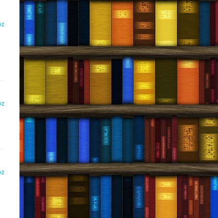
DZ
DZ
DZ