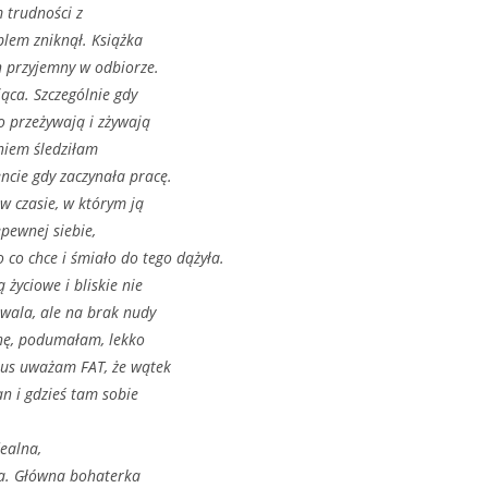
trudności z
blem zniknął. Książka
n przyjemny w odbiorze.
jąca. Szczególnie gdy
o przeżywają i zżywają
eniem śledziłam
cie gdy zaczynała pracę.
w czasie, w którym ją
pewnej siebie,
 co chce i śmiało do tego dążyła.
 życiowe i bliskie nie
owala, ale na brak nudy
hę, podumałam, lekko
plus uważam FAT, że wątek
an i gdzieś tam sobie
ealna,
ika. Główna bohaterka