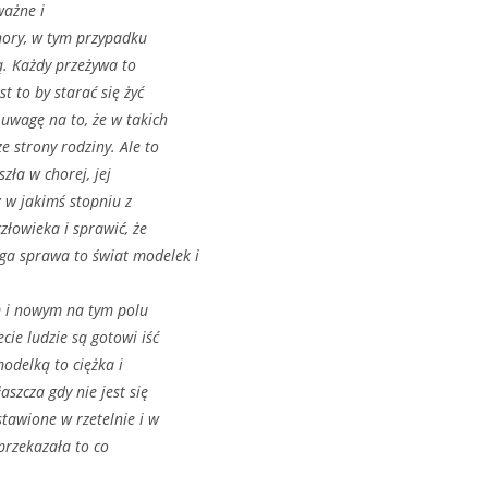
ażne i
chory, w tym przypadku
ją. Każdy przeżywa to
 to by starać się żyć
 uwagę na to, że w takich
 strony rodziny. Ale to
zła w chorej, jej
z w jakimś stopniu z
złowieka i sprawić, że
ga sprawa to świat modelek i
ym i nowym na tym polu
cie ludzie są gotowi iść
odelką to ciężka i
szcza gdy nie jest się
tawione w rzetelnie i w
 przekazała to co