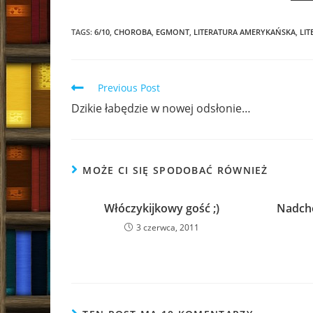
TAGS:
6/10
,
CHOROBA
,
EGMONT
,
LITERATURA AMERYKAŃSKA
,
LI
Read
Previous Post
more
Dzikie łabędzie w nowej odsłonie…
articles
MOŻE CI SIĘ SPODOBAĆ RÓWNIEŻ
Włóczykijkowy gość ;)
Nadcho
3 czerwca, 2011