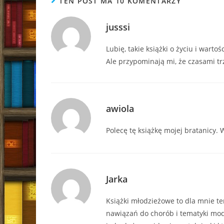
TEN POST MA 10 KOMENTARZY
jusssi
Lubię, takie książki o życiu i warto
Ale przypominają mi, że czasami t
awiola
Polecę tę książkę mojej bratanicy.
Jarka
Książki młodzieżowe to dla mnie t
nawiązań do chorób i tematyki mod