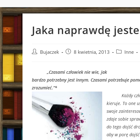
Jaka naprawdę jest
Post
Post
Post
Bujaczek
8 kwietnia, 2013
Inne
author:
published:
category:
„Czasami człowiek nie wie, jak
bardzo potrzebny jest innym. Czasami potrzebuje pomo
zrozumieć.”*
Każdy człowiek
kieruje. To one u
swoje zaintereso
zdaje sobie spra
do tego dojść dro
aby w porę dojś