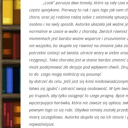
„Look” porusza dwa tematy, które są cały czas w
często spotykane. Pierwszy to rak i opis tego jak sam 
chora, oraz jej rodzina radzą sobie z zaistniałą sytuac
osobno i na swój sposób. Autorka ukazała jak ważne jest
normalnie w czasie w walki z chorobą. Zwrócił również
momentach jest bardzo ważne wsparcie i zrozumienie ze
nie wszystko, bo skupiła się również na zmianie jaka zas
potrzebie izolacji od świata, utracie wiary w siebie ora
rezygnacji. Taka choroba jest w stanie bardzo zmienić c
może podejmować złe decyzje pod wpływem chwili. Dru
to do czego mogą niektórzy się posunąć
by dotrzeć do celu. Jeśli jest się kimś niedoświadczon
łatwo się zgubić i zatracić swoją osobowość. W tym świe
po trupach, aby tylko osiągnąć to czego pragną. Bycie m
wyczerpująca harówka, która nie zawsze się opłaca, zwła
pewnym tego co się robi. Obydwa tematy zostały przeds
miarę szczegółowo. Autorka skupiła się na ich istocie i
najważniejsze.