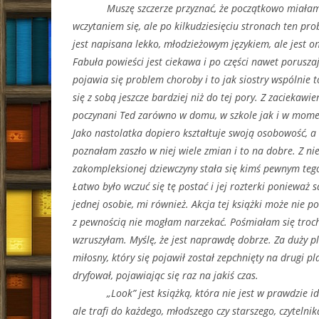
Muszę szczerze przyznać, że początkowo miałam 
wczytaniem się, ale po kilkudziesięciu stronach ten pro
jest napisana lekko, młodzieżowym językiem, ale jest o
Fabuła powieści jest ciekawa i po części nawet porusza
pojawia się problem choroby i to jak siostry wspólnie t
się z sobą jeszcze bardziej niż do tej pory. Z zaciekawi
poczynani Ted zarówno w domu, w szkole jak i w momen
Jako nastolatka dopiero kształtuje swoją osobowość, a 
poznałam zaszło w niej wiele zmian i to na dobre. Z nie
zakompleksionej dziewczyny stała się kimś pewnym tego
Łatwo było wczuć się tę postać i jej rozterki ponieważ są
jednej osobie, mi również. Akcja tej książki może nie p
z pewnością nie mogłam narzekać. Pośmiałam się troc
wzruszyłam. Myślę, że jest naprawdę dobrze. Za duży 
miłosny, który się pojawił został zepchnięty na drugi pl
dryfował, pojawiając się raz na jakiś czas.
„Look” jest książką, która nie jest w prawdzie id
ale trafi do każdego, młodszego czy starszego, czyteln