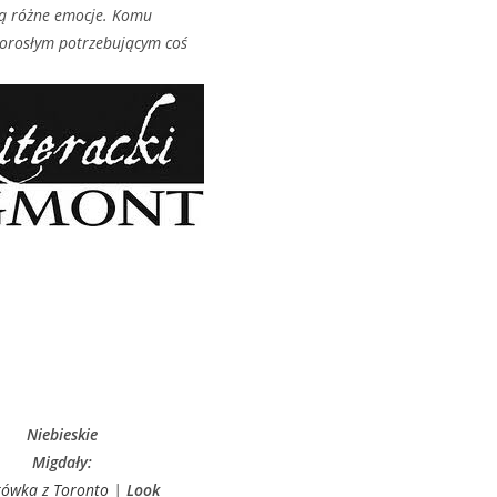
ają różne emocje. Komu
dorosłym potrzebującym coś
Niebieskie
Migdały:
tówka z Toronto
|
Look