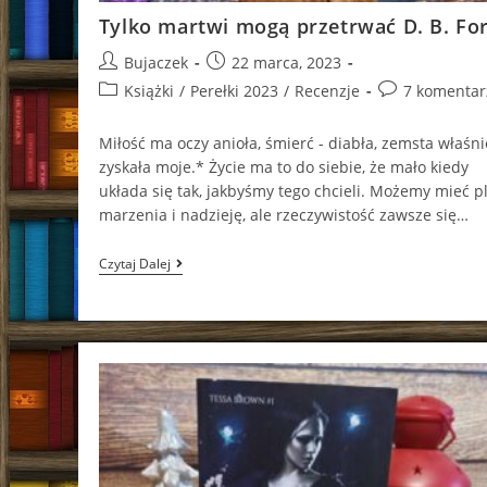
Tylko martwi mogą przetrwać D. B. Fo
Post
Post
Bujaczek
22 marca, 2023
author:
published:
Post
Post
Książki
/
Perełki 2023
/
Recenzje
7 komentar
category:
comments:
Miłość ma oczy anioła, śmierć - diabła, zemsta właśni
zyskała moje.* Życie ma to do siebie, że mało kiedy
układa się tak, jakbyśmy tego chcieli. Możemy mieć p
marzenia i nadzieję, ale rzeczywistość zawsze się…
Tylko
Czytaj Dalej
Martwi
Mogą
Przetrwać
D.
B.
Foryś