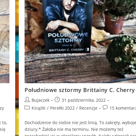
Południowe sztormy Brittainy C. Cherry
Post
Post
Bujaczek
31 października, 2022
author:
published:
Post
Post
zy
Książki
/
Perełki 2022
/
Recenzje
15 komentar
category:
comments:
 to,
Do­cho­dze­nie do sie­bie nie jest linią. To za­krę­ty, wy­bo­je
się
dziu­ry.* Żałoba nie ma terminu. Nie możemy też
przechodzić jej w określony sposób. Każdy człowiek ra