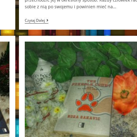
sobie z nią po swojemu i powinien mieć na…
Południowe
Czytaj Dalej
Sztormy
Brittainy
C.
Cherry