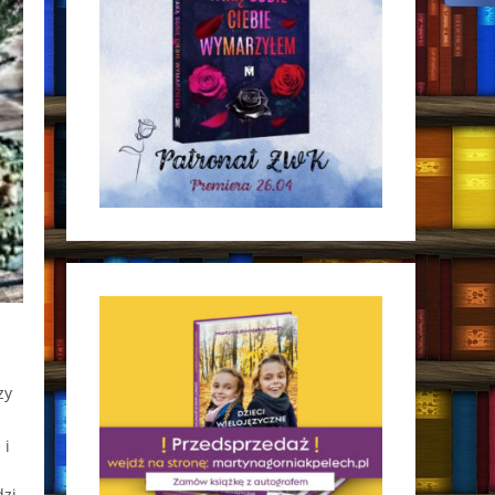
zy
 i
dzi