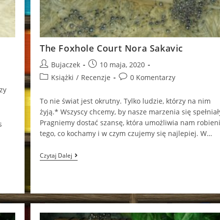
The Foxhole Court Nora Sakavic
Post
Post
Bujaczek
10 maja, 2020
author:
published:
Post
Post
Książki
/
Recenzje
0 Komentarzy
category:
comments:
zy
To nie świat jest okrutny. Tylko ludzie, którzy na nim
żyją.* Wszyscy chcemy, by nasze marzenia się spełniał
Pragniemy dostać szansę, która umożliwia nam robien
s
tego, co kochamy i w czym czujemy się najlepiej. W…
The
Czytaj Dalej
Foxhole
Court
Nora
Sakavic