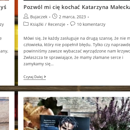
ryś
Pozwól mi cię kochać Katarzyna Małeck
Post
Post
Bujaczek
2 marca, 2023
author:
published:
Post
Post
zy
Książki
/
Recenzje
10 komentarzy
category:
comments:
e
Mówi się, że każdy zasługuje na drugą szansę, że nie 
człowieka, który nie popełnił błędu. Tylko czy naprawd
lany,
powinniśmy zawsze wybaczać wyrządzone nam krzyw
Zwłaszcza te sprawiające, że mamy złamane serce i
zamykamy się…
Pozwól
Czytaj Dalej
Mi
Cię
Kochać
Katarzyna
Małecka