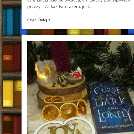
przeżyć. Za każdym razem, jest…
Tylko
Czytaj Dalej
Żywi
Mogą
Umrzeć
D.
B.
Foryś