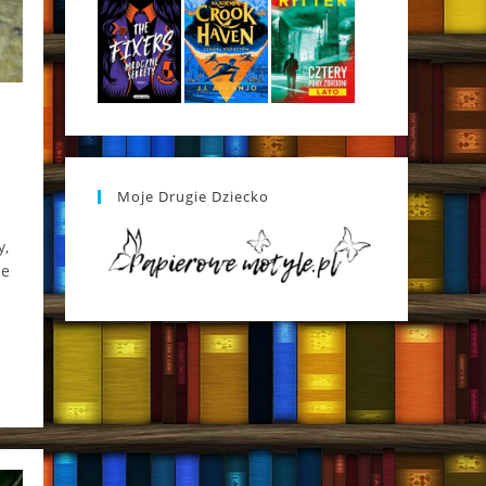
Moje Drugie Dziecko
y,
ie