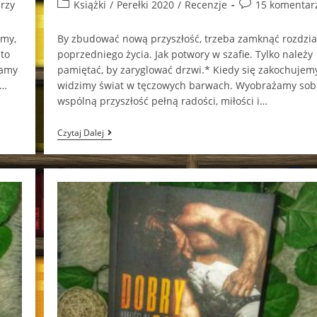
author:
published:
Post
Post
rzy
Książki
/
Perełki 2020
/
Recenzje
15 komentar
category:
comments:
emy,
By zbudować nową przyszłość, trzeba zamknąć rozdzia
 to
poprzedniego życia. Jak potwory w szafie. Tylko należy
zamy
pamiętać, by zaryglować drzwi.* Kiedy się zakochujem
.…
widzimy świat w tęczowych barwach. Wyobrażamy sob
wspólną przyszłość pełną radości, miłości i…
Lilianna
Czytaj Dalej
Anna
Szafrańska