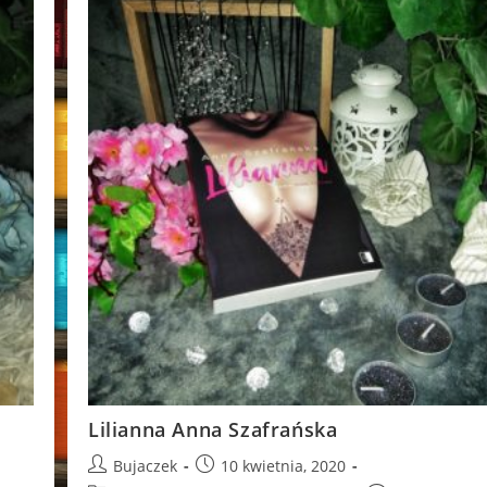
Lilianna Anna Szafrańska
Post
Post
Bujaczek
10 kwietnia, 2020