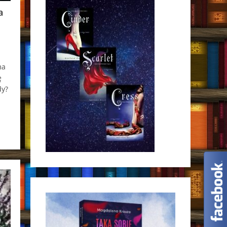
a
ma
ę
dy?