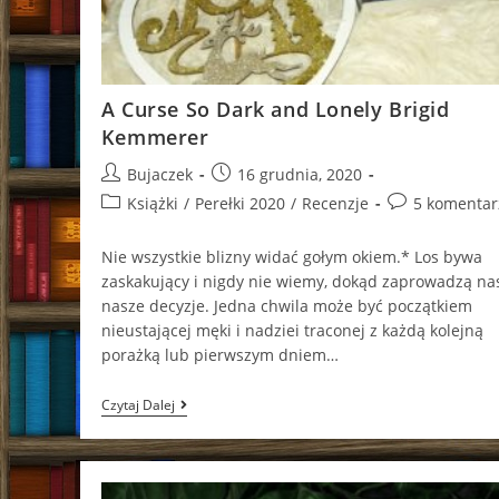
A Curse So Dark and Lonely Brigid
Kemmerer
Post
Post
Bujaczek
16 grudnia, 2020
author:
published:
Post
Post
Książki
/
Perełki 2020
/
Recenzje
5 komentar
category:
comments:
Nie wszystkie blizny widać gołym okiem.* Los bywa
zaskakujący i nigdy nie wiemy, dokąd zaprowadzą na
nasze decyzje. Jedna chwila może być początkiem
nieustającej męki i nadziei traconej z każdą kolejną
porażką lub pierwszym dniem…
A
Czytaj Dalej
Curse
So
Dark
And
Lonely