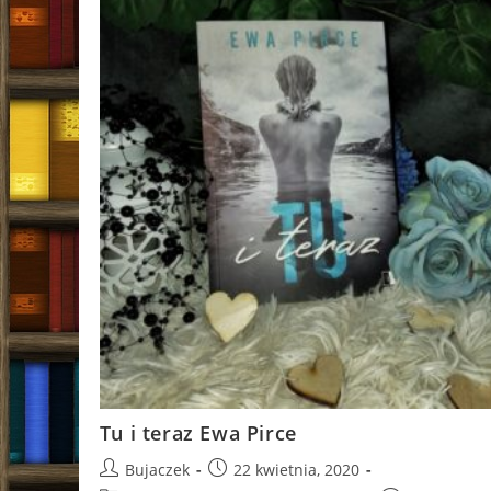
Brigid
Kemmerer
Tu i teraz Ewa Pirce
Post
Post
Bujaczek
22 kwietnia, 2020