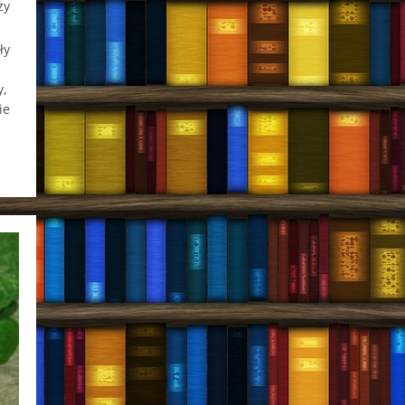
zy
ły
y,
ie