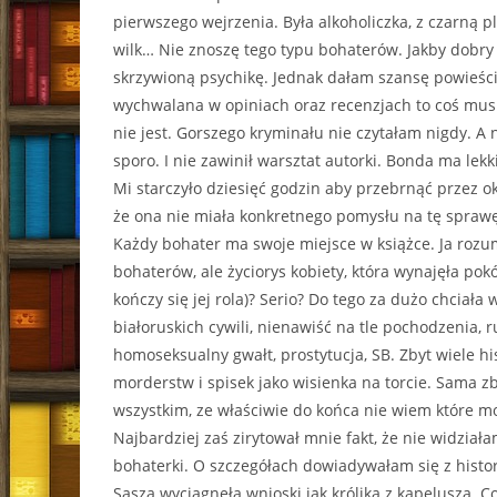
pierwszego wejrzenia. Była alkoholiczka, z czarną 
wilk… Nie znoszę tego typu bohaterów. Jakby dobry
skrzywioną psychikę. Jednak dałam szansę powieści
wychwalana w opiniach oraz recenzjach to coś musi 
nie jest. Gorszego kryminału nie czytałam nigdy. A
sporo. I nie zawinił warsztat autorki. Bonda ma lekk
Mi starczyło dziesięć godzin aby przebrnąć przez o
że ona nie miała konkretnego pomysłu na tę sprawę
Każdy bohater ma swoje miejsce w książce. Ja rozu
bohaterów, ale życiorys kobiety, która wynajęła pok
kończy się jej rola)? Serio? Do tego za dużo chciała
białoruskich cywili, nienawiść na tle pochodzenia,
homoseksualny gwałt, prostytucja, SB. Zbyt wiele hist
morderstw i spisek jako wisienka na torcie. Sama z
wszystkim, ze właściwie do końca nie wiem które m
Najbardziej zaś zirytował mnie fakt, że nie widzia
bohaterki. O szczegółach dowiadywałam się z histor
Sasza wyciągnęła wnioski jak królika z kapelusza. C