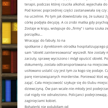
terapii, podczas której rzuciła alkohol, wyjechała do
Pod koniec poprzedniej części zastanawiała się czy 
na uczelnie. Po tym jak dowiedziała się, że Łukasz żyj
córkę podjęła decyzję. A co zrobi matka gdy psychop
Zostaje w kraju, wstępuje do „firmy” i sama szuka 
porządku…
Wracając do fabuły, to na
spotkanie z dyrektorem ośrodka hospitalizującego 
sam “obiekt zainteresowania” wyszedł. Nie zostały
zarzuty, sprawę wyciszono i mógł opuścić obiekt. P
dokumenty, została odtransportowana na miejscową
usiłowano ustalić czy jest tym za kogo się podaje.
parę nierozwiązanych morderstw. Ponieważ ktoś wys
zająć. Cała miejscowość szykuje się do ślubu miej
dziewczyną. Ów pan wcale-nie-młody jest podejrzan
ciał nigdy nie odnaleziono. Policjanci podejrzewaj
zaginięciami kobiet.
Bohaterki nie polubiłam od