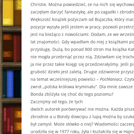
Christie. Można powiedzieć, ze na nich się wychow
zaczęłam darzyć fantastykę, ale po zagadki i zbrodn
Większość książek pożyczam od Bujaczka, który inacz
pozycje wysyła jeśli jestem w pracy, pozwoli przetr
jest na bieżąco z nowościami. Dodam, ze we wrześ
lat znajomości. Gdy wpadłam do niej z książkami po
przysługę. Dużą, bo ponad 800 stron ma książka K
nie mogła przebrnąć przez nią. Zdziwiłam się troc
ja nie przez takie księgi się przedzierałyśmy. Jeśli p
grubość dzieło jest zaletą. Drugie zdziwienie przys
na temat wcześniejszej powieści –
Pochłaniacz
. Czy
zwrot „polska królowa kryminału”. Dla mnie zawsze
Bonda zbliżyła się choć do tego poziomu?
Zacznijmy od tego, że tych
dwóch autorek porównywać nie można. Każda pisze 
zbrodnie a u Bondy dowcipu z lupą można by szukać
był zamysł. Może słówko o niej? Wiadomości zacze
urodziła się w 1977 roku, żyła i kształciła się w Ha