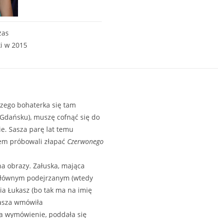
zas
i w 2015
czego bohaterka się tam
 Gdańsku), muszę cofnąć się do
e. Sasza parę lat temu
łem próbowali złapać
Czerwonego
 na obrazy. Załuska, mająca
głównym podejrzanym (wtedy
ia Łukasz (bo tak ma na imię
Sasza wmówiła
yła wymówienie, poddała się