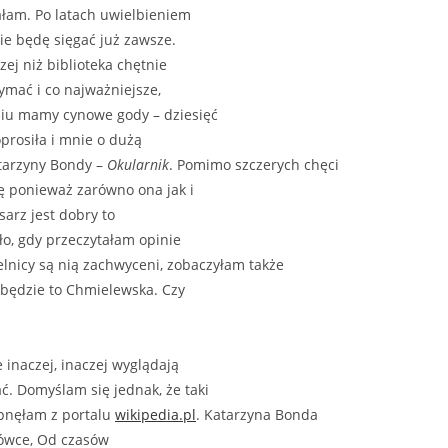
ałam. Po latach uwielbieniem
ie będę sięgać już zawsze.
ej niż biblioteka chętnie
zymać i co najważniejsze,
niu mamy cynowe gody – dziesięć
prosiła i mnie o dużą
atarzyny Bondy –
Okularnik
. Pomimo szczerych chęci
hę ponieważ zarówno ona jak i
isarz jest dobry to
zło, gdy przeczytałam opinie
telnicy są nią zachwyceni, zobaczyłam także
 będzie to Chmielewska. Czy
inaczej, inaczej wyglądają
. Domyślam się jednak, że taki
rpnęłam z portalu
wikipedia.pl
. Katarzyna Bonda
jnówce, Od czasów