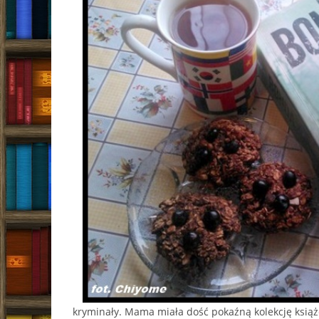
kryminały. Mama miała dość pokaźną kolekcję książ