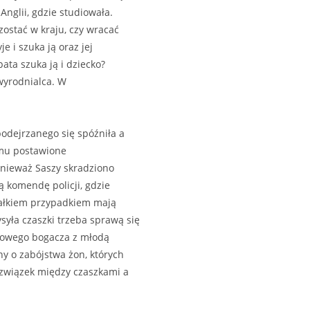
 Anglii, gdzie studiowała.
zostać w kraju, czy wracać
e i szuka ją oraz jej
ata szuka ją i dziecko?
zwyrodnialca. W
podejrzanego się spóźniła a
 mu postawione
onieważ Saszy skradziono
 komendę policji, gdzie
 Całkiem przypadkiem mają
yła czaszki trzeba sprawą się
scowego bogacza z młodą
y o zabójstwa żon, których
ą związek między czaszkami a