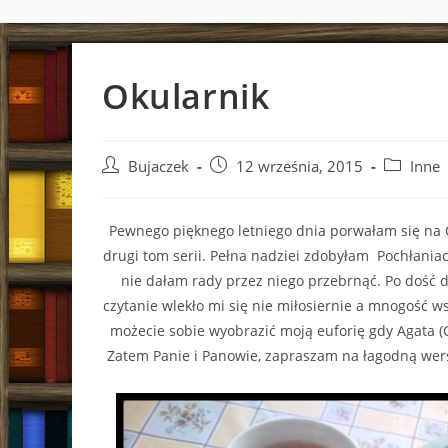
Okularnik
Post
Post
Post
Bujaczek
12 września, 2015
Inne
author:
published:
category:
Pewnego pięknego letniego dnia porwałam się na Ok
drugi tom serii. Pełna nadziei zdobyłam Pochłaniac
nie dałam rady przez niego przebrnąć. Po dość d
czytanie wlekło mi się nie miłosiernie a mnogość ws
możecie sobie wyobrazić moją euforię gdy Agata (
Zatem Panie i Panowie, zapraszam na łagodną wer