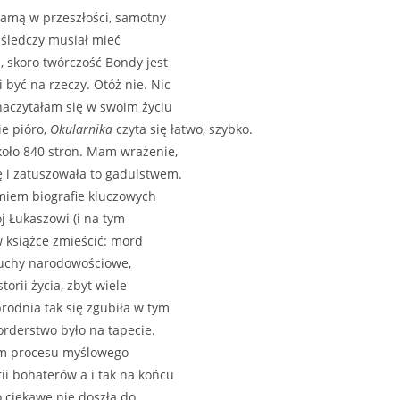
plamą w przeszłości, samotny
 śledczy musiał mieć
, skoro twórczość Bondy jest
być na rzeczy. Otóż nie. Nic
 naczytałam się w swoim życiu
ie pióro,
Okularnika
czyta się łatwo, szybko.
koło 840 stron. Mam wrażenie,
 i zatuszowała to gadulstwem.
miem biografie kluczowych
ój Łukaszowi (i na tym
 w książce zmieścić: mord
 ruchy narodowościowe,
orii życia, zbyt wiele
brodnia tak się zgubiła w tym
orderstwo było na tapecie.
łam procesu myślowego
ii bohaterów a i tak na końcu
o ciekawe nie doszła do