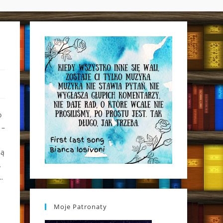
WEBSITE
SEARCH
o
 –
ią
…
…
Moje Patronaty