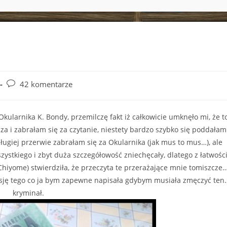
Post
42 komentarze
comments:
ularnika K. Bondy, przemilczę fakt iż całkowicie umknęło mi, że t
za i zabrałam się za czytanie, niestety bardzo szybko się poddałam
ługiej przerwie zabrałam się za Okularnika (jak mus to mus…), ale
zystkiego i zbyt duża szczegółowość zniechęcały, dlatego z łatwośc
Chiyome) stwierdziła, że przeczyta te przerażające mnie tomiszcze
sję tego co ja bym zapewne napisała gdybym musiała zmęczyć ten
kryminał.