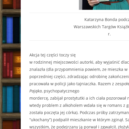
Katarzyna Bonda podc
Warszawskich Targów Książk
r.
Akcja tej części toczy się
w rodzinnej miejscowości autorki, aby wyjaśnić dla
znalazła (dla przypomnienia powiem, ze mieszka w
poprzedniej części, zdradzając odrobinę zakończeni
pracowała w policji jako tajniaczka. Razem z zespo
Pająka
, psychopatycznego
mordercę, zabijał prostytutki a ich ciała pozorował
wtedy problem z alkoholem wdała się w romans z 
została poczęta jej córka). Podczas próby zatrzyman
“ukochany”) podpalił mieszkanie w którym zginął. 
wszystkim, że podejrzany ją porwał i zgwałcił, złoż