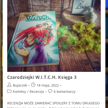
Czarodziejki W.I.T.C.H. Księga 3
Post
Post
Bujaczek
18 maja, 2022
author:
published:
Post
Post
Komiksy
/
Recenzje
6 komentarzy
category:
comments:
RECENZJA MOŻE ZAWIERAĆ SPOILERY Z TOMU DRUGIEGO