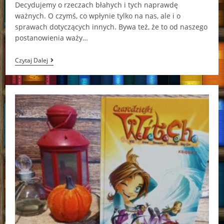
Decydujemy o rzeczach błahych i tych naprawdę
ważnych. O czymś, co wpłynie tylko na nas, ale i o
sprawach dotyczących innych. Bywa też, że to od naszego
postanowienia waży…
Czarodziejki
Czytaj Dalej
W.I.T.C.H.
Księga
10