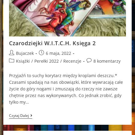
Czarodziejki W.I.T.C.H. Księga 2
Post
Post
Bujaczek
6 maja, 2022
author:
published:
Post
Post
Książki
/
Perełki 2022
/
Recenzje
8 komentarzy
category:
comments:
Przyjaźń to suchy korytarz między kroplami deszczu.*
Czasami spadają na nas obowiązki, które wywracają całe
życie do góry nogami i zmuszają do rzeczy nie zawsze
chętnie przez nas wykonywanych. Co jednak zrobić, gdy
tylko my…
Czarodziejki
Czytaj Dalej
W.I.T.C.H.
Księga
2