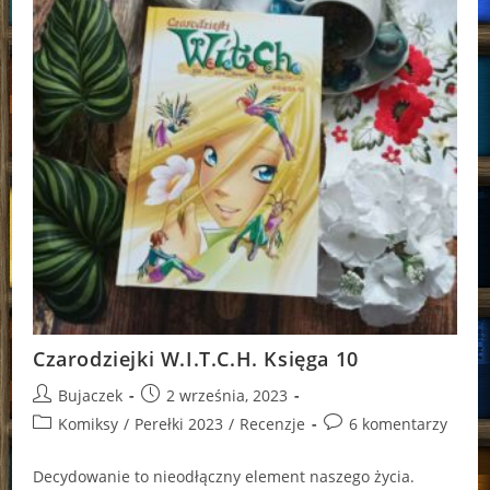
Czarodziejki W.I.T.C.H. Księga 10
Post
Post
Bujaczek
2 września, 2023
author:
published:
Post
Post
Komiksy
/
Perełki 2023
/
Recenzje
6 komentarzy
category:
comments:
Decydowanie to nieodłączny element naszego życia.