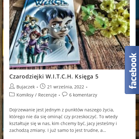
Czarodziejki W.I.T.C.H. Księga 5
Post
Post
Bujaczek
21 września, 2022
author:
published:
Post
Post
Komiksy
/
Recenzje
6 komentarzy
category:
comments:
Dojrzewanie jest jednym z punktów naszego życia,
którego nie da się ominąć czy przeskoczyć. To wtedy
kształtuje się w nas, kim chcemy być, jacy jesteśmy i
zachodzą zmiany. I już samo to jest trudne, a…