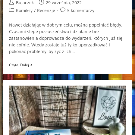
Post
Post
Bujaczek
29 września, 2022
author:
published:
Post
Post
Komiksy
/
Recenzje
5 komentarzy
category:
comments:
Nawet działając w dobrym celu, można popełniać błędy.
Czasami ślepe posłuszeństwo i działanie bez
zastanowienia doprowadza do wydarzeń, których już się
nie cofnie. Wtedy zostaje już tylko uporządkować i
pokonać problemy, by żyć z ich…
Czarodziejki
Czytaj Dalej
W.I.T.C.H.
Księga
6