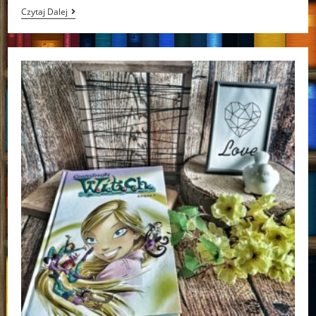
Czarodziejki
Czytaj Dalej
W.I.T.C.H.
Księga
5