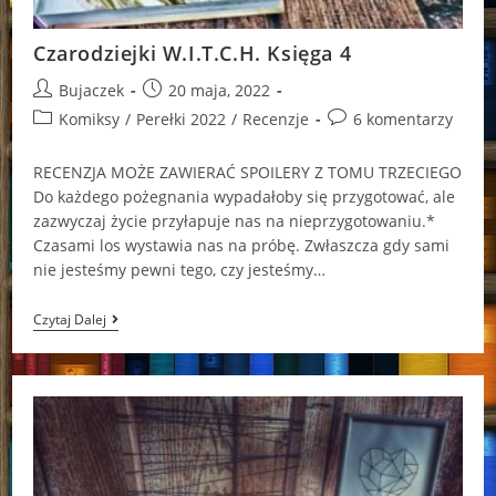
Czarodziejki W.I.T.C.H. Księga 4
Post
Post
Bujaczek
20 maja, 2022
author:
published:
Post
Post
Komiksy
/
Perełki 2022
/
Recenzje
6 komentarzy
category:
comments:
RECENZJA MOŻE ZAWIERAĆ SPOILERY Z TOMU TRZECIEGO
Do każdego pożegnania wypadałoby się przygotować, ale
zazwyczaj życie przyłapuje nas na nieprzygotowaniu.*
Czasami los wystawia nas na próbę. Zwłaszcza gdy sami
nie jesteśmy pewni tego, czy jesteśmy…
Czarodziejki
Czytaj Dalej
W.I.T.C.H.
Księga
4