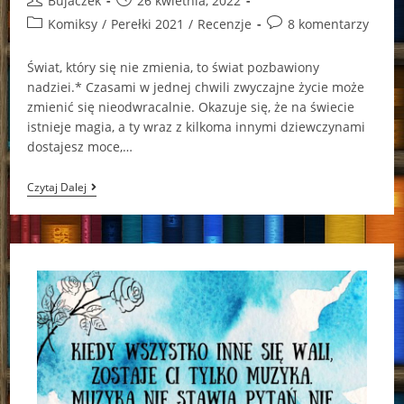
Bujaczek
26 kwietnia, 2022
author:
published:
Post
Post
Komiksy
/
Perełki 2021
/
Recenzje
8 komentarzy
category:
comments:
Świat, który się nie zmienia, to świat pozbawiony
nadziei.* Czasami w jednej chwili zwyczajne życie może
zmienić się nieodwracalnie. Okazuje się, że na świecie
istnieje magia, a ty wraz z kilkoma innymi dziewczynami
dostajesz moce,…
Czarodziejki
Czytaj Dalej
W.I.T.C.H.
Księga
1