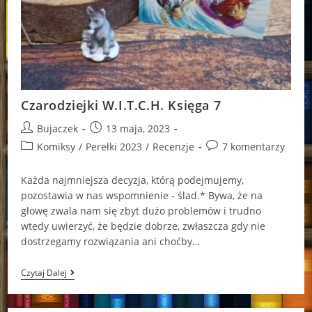
Czarodziejki W.I.T.C.H. Księga 7
Post
Post
Bujaczek
13 maja, 2023
author:
published:
Post
Post
Komiksy
/
Perełki 2023
/
Recenzje
7 komentarzy
category:
comments:
Każda najmniejsza decyzja, którą podejmujemy,
pozostawia w nas wspomnienie - ślad.* Bywa, że na
głowę zwala nam się zbyt dużo problemów i trudno
wtedy uwierzyć, że będzie dobrze, zwłaszcza gdy nie
dostrzegamy rozwiązania ani choćby…
Czarodziejki
Czytaj Dalej
W.I.T.C.H.
Księga
7