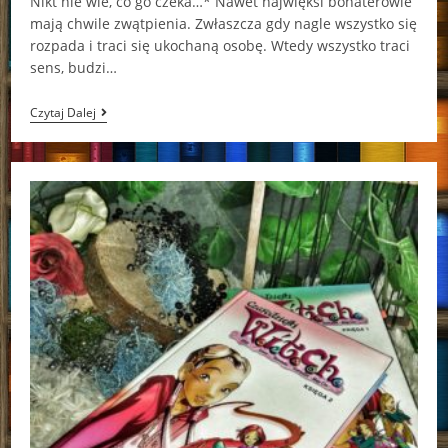
Nikt nie wie, co go czeka…* Nawet najwięksi bohaterowie
mają chwile zwątpienia. Zwłaszcza gdy nagle wszystko się
rozpada i traci się ukochaną osobę. Wtedy wszystko traci
sens, budzi…
Czarodziejki
Czytaj Dalej
W.I.T.C.H.
Księga
3