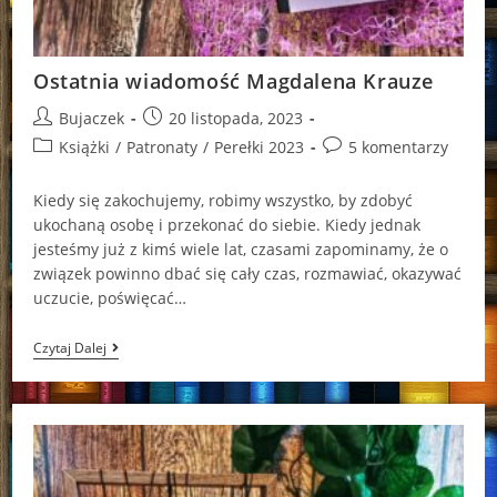
Ostatnia wiadomość Magdalena Krauze
Post
Post
Bujaczek
20 listopada, 2023
author:
published:
Post
Post
Książki
/
Patronaty
/
Perełki 2023
5 komentarzy
category:
comments:
Kiedy się zakochujemy, robimy wszystko, by zdobyć
ukochaną osobę i przekonać do siebie. Kiedy jednak
jesteśmy już z kimś wiele lat, czasami zapominamy, że o
związek powinno dbać się cały czas, rozmawiać, okazywać
uczucie, poświęcać…
Ostatnia
Czytaj Dalej
Wiadomość
Magdalena
Krauze