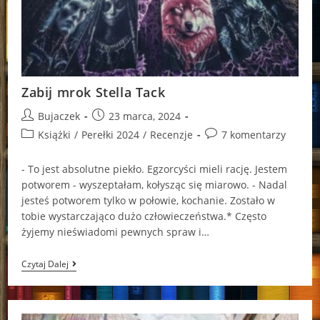
Zabij mrok Stella Tack
Post
Post
Bujaczek
23 marca, 2024
author:
published:
Post
Post
Książki
/
Perełki 2024
/
Recenzje
7 komentarzy
category:
comments:
- To jest absolutne piekło. Egzorcyści mieli rację. Jestem
potworem - wyszeptałam, kołysząc się miarowo. - Nadal
jesteś potworem tylko w połowie, kochanie. Zostało w
tobie wystarczająco dużo człowieczeństwa.* Często
żyjemy nieświadomi pewnych spraw i…
Zabij
Czytaj Dalej
Mrok
Stella
Tack