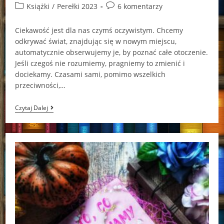
author:
published:
Post
Post
Książki
/
Perełki 2023
6 komentarzy
category:
comments:
Ciekawość jest dla nas czymś oczywistym. Chcemy
odkrywać świat, znajdując się w nowym miejscu,
automatycznie obserwujemy je, by poznać całe otoczenie.
Jeśli czegoś nie rozumiemy, pragniemy to zmienić i
dociekamy. Czasami sami, pomimo wszelkich
przeciwności,…
Co
Czytaj Dalej
Nam
Mówi
Niebo
Gertrude
Kiel