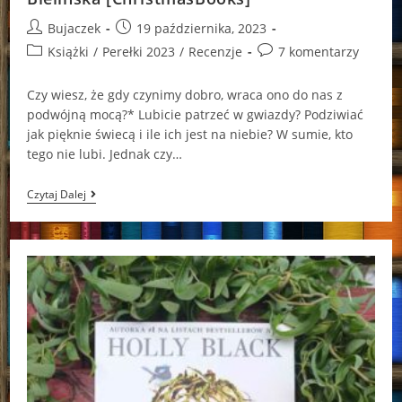
Post
Post
Bujaczek
19 października, 2023
author:
published:
Post
Post
Książki
/
Perełki 2023
/
Recenzje
7 komentarzy
category:
comments:
Czy wiesz, że gdy czynimy dobro, wraca ono do nas z
podwójną mocą?* Lubicie patrzeć w gwiazdy? Podziwiać
jak pięknie świecą i ile ich jest na niebie? W sumie, kto
tego nie lubi. Jednak czy…
Gwiazda
Czytaj Dalej
Miłości
Mojo
Graffi
Katarzyna
Bielińska
[ChristmasBooks]