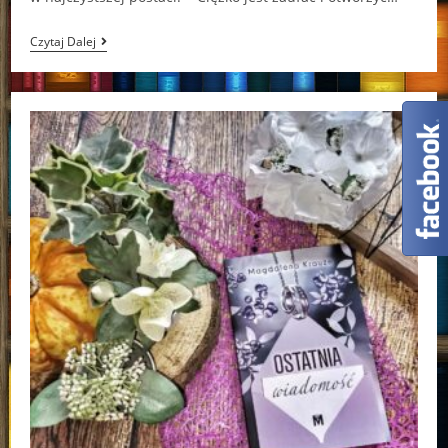
To,
Czytaj Dalej
Co
Skrywamy
Przed
Światem
Lucy
Score