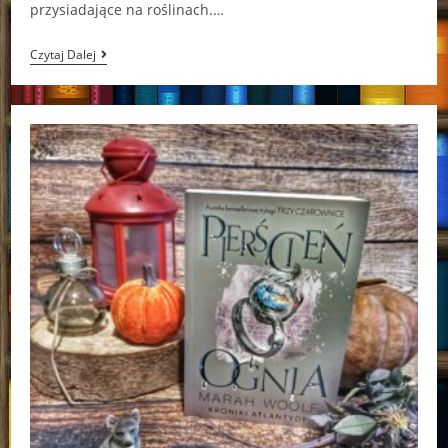
przysiadające na roślinach.…
Następca
Czytaj Dalej
Tronu
–
Holly
Black