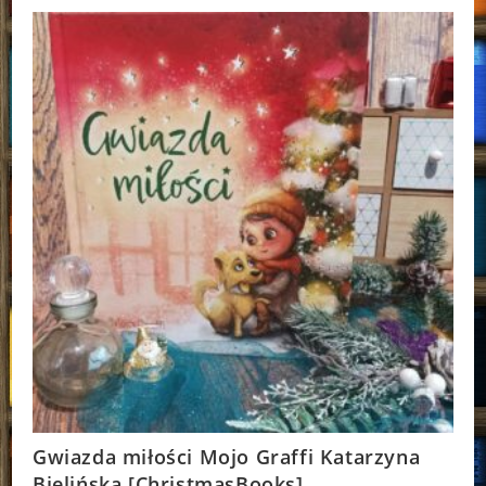
Piasecka
[ChristmasBooks]
Gwiazda miłości Mojo Graffi Katarzyna
Bielińska [ChristmasBooks]