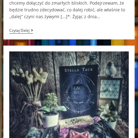
chcemy dołączyć do zmarłych bliskich. Podejrzewam, że
będzie trudno zdecydować, co dalej robić, ale właśnie to
„dalej” czyni nas żywymi [...]*. Żyjąc z dnia…
Każdym
Czytaj Dalej
Skrawkiem
Duszy
Rebecca
Yarros