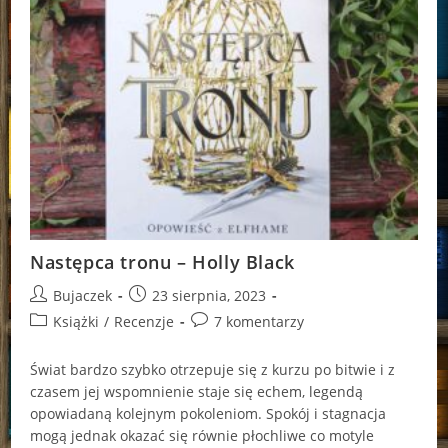
Następca tronu – Holly Black
Post
Post
Bujaczek
23 sierpnia, 2023
author:
published:
Post
Post
Książki
/
Recenzje
7 komentarzy
category:
comments:
Świat bardzo szybko otrzepuje się z kurzu po bitwie i z
czasem jej wspomnienie staje się echem, legendą
opowiadaną kolejnym pokoleniom. Spokój i stagnacja
mogą jednak okazać się równie płochliwe co motyle