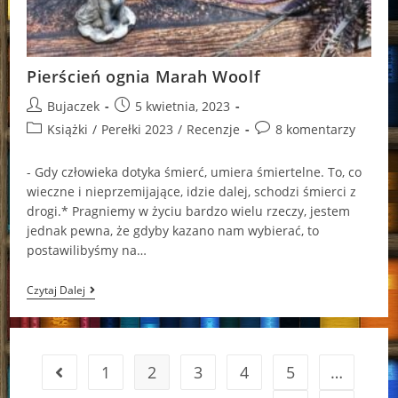
Pierścień ognia Marah Woolf
Post
Post
Bujaczek
5 kwietnia, 2023
author:
published:
Post
Post
Książki
/
Perełki 2023
/
Recenzje
8 komentarzy
category:
comments:
- Gdy człowieka dotyka śmierć, umiera śmiertelne. To, co
wieczne i nieprzemijające, idzie dalej, schodzi śmierci z
drogi.* Pragniemy w życiu bardzo wielu rzeczy, jestem
jednak pewna, że gdyby kazano nam wybierać, to
postawilibyśmy na…
Pierścień
Czytaj Dalej
Ognia
Marah
Woolf
1
2
3
4
5
…
Go to the previous page