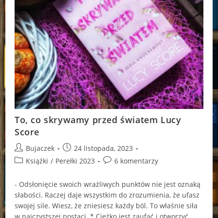
To, co skrywamy przed światem Lucy
Score
Post
Post
Bujaczek
24 listopada, 2023
author:
published:
Post
Post
Książki
/
Perełki 2023
6 komentarzy
category:
comments:
- Odsłonięcie swoich wrażliwych punktów nie jest oznaką
słabości. Raczej daje wszystkim do zrozumienia, że ufasz
swojej sile. Wiesz, że zniesiesz każdy ból. To właśnie siła
w najczystszej postaci. * Ciężko jest zaufać i otworzyć…