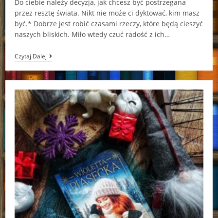
Do ciebie należy decyzja, jak chcesz być postrzegana
przez resztę świata. Nikt nie może ci dyktować, kim masz
być.* Dobrze jest robić czasami rzeczy, które będą cieszyć
naszych bliskich. Miło wtedy czuć radość z ich…
To,
Czytaj Dalej
Co
Zostaje
W
Nas
Na
Zawsze
Lucy
Score