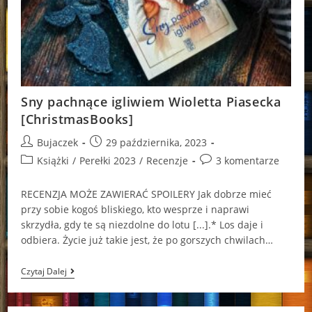
Sny pachnące igliwiem Wioletta Piasecka
[ChristmasBooks]
Post
Post
Bujaczek
29 października, 2023
author:
published:
Post
Post
Książki
/
Perełki 2023
/
Recenzje
3 komentarze
category:
comments:
RECENZJA MOŻE ZAWIERAĆ SPOILERY Jak dobrze mieć
przy sobie kogoś bliskiego, kto wesprze i naprawi
skrzydła, gdy te są niezdolne do lotu [...].* Los daje i
odbiera. Życie już takie jest, że po gorszych chwilach…
Sny
Czytaj Dalej
Pachnące
Igliwiem
Wioletta