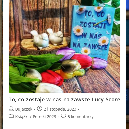
To, co zostaje w nas na zawsze Lucy Score
Post
Post
Bujaczek
2 listopada, 2023
author:
published:
Post
Post
Książki
/
Perełki 2023
5 komentarzy
category:
comments: