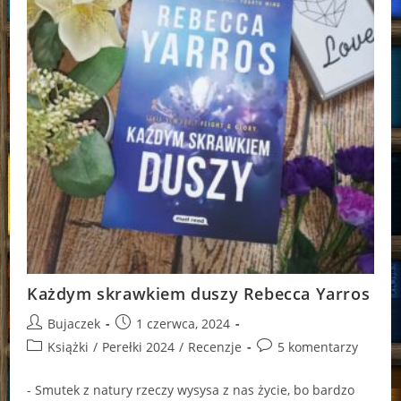
Każdym skrawkiem duszy Rebecca Yarros
Post
Post
Bujaczek
1 czerwca, 2024
author:
published:
Post
Post
Książki
/
Perełki 2024
/
Recenzje
5 komentarzy
category:
comments:
- Smutek z natury rzeczy wysysa z nas życie, bo bardzo