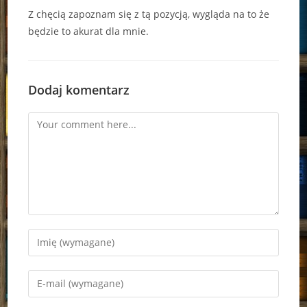
Z chęcią zapoznam się z tą pozycją, wygląda na to że
będzie to akurat dla mnie.
Dodaj komentarz
Comment
Enter
your
name
Enter
or
your
username