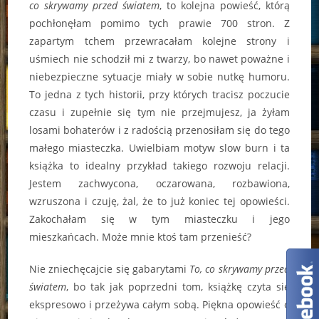
co skrywamy przed światem
, to kolejna powieść, którą
pochłonęłam pomimo tych prawie 700 stron. Z
zapartym tchem przewracałam kolejne strony i
uśmiech nie schodził mi z twarzy, bo nawet poważne i
niebezpieczne sytuacje miały w sobie nutkę humoru.
To jedna z tych historii, przy których tracisz poczucie
czasu i zupełnie się tym nie przejmujesz, ja żyłam
losami bohaterów i z radością przenosiłam się do tego
małego miasteczka. Uwielbiam motyw slow burn i ta
książka to idealny przykład takiego rozwoju relacji.
Jestem zachwycona, oczarowana, rozbawiona,
wzruszona i czuję, żal, że to już koniec tej opowieści.
Zakochałam się w tym miasteczku i jego
mieszkańcach. Może mnie ktoś tam przenieść?
Nie zniechęcajcie się gabarytami
To, co skrywamy przed
światem
, bo tak jak poprzedni tom, książkę czyta się
ekspresowo i przeżywa całym sobą. Piękna opowieść o