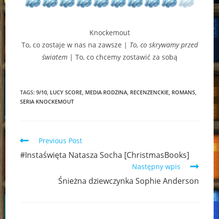
Knockemout
To, co zostaje w nas na zawsze |
To, co skrywamy przed
światem
| To, co chcemy zostawić za sobą
TAGS:
9/10
,
LUCY SCORE
,
MEDIA RODZINA
,
RECENZENCKIE
,
ROMANS
,
SERIA KNOCKEMOUT
Read
Previous Post
more
#Instaświęta Natasza Socha [ChristmasBooks]
articles
Następny wpis
Śnieżna dziewczynka Sophie Anderson