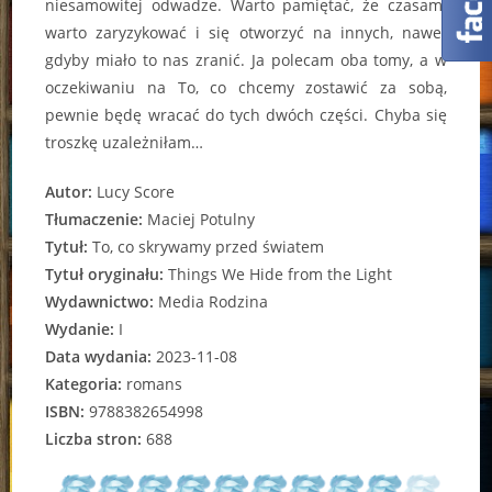
niesamowitej odwadze. Warto pamiętać, że czasami
warto zaryzykować i się otworzyć na innych, nawet
gdyby miało to nas zranić. Ja polecam oba tomy, a w
oczekiwaniu na To, co chcemy zostawić za sobą,
pewnie będę wracać do tych dwóch części. Chyba się
troszkę uzależniłam…
Autor:
Lucy Score
Tłumaczenie:
Maciej Potulny
Tytuł:
To, co skrywamy przed światem
Tytuł oryginału:
Things We Hide from the Light
Wydawnictwo:
Media Rodzina
Wydanie:
I
Data wydania:
2023-11-08
Kategoria:
romans
ISBN:
9788382654998
Liczba stron:
688