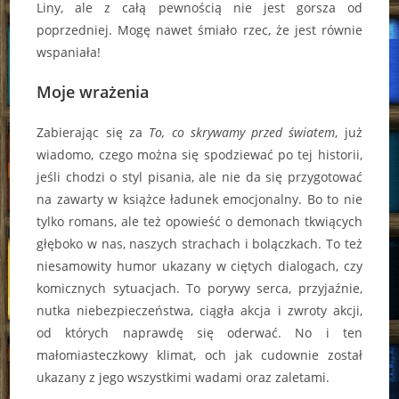
Liny, ale z całą pewnością nie jest gorsza od
poprzedniej. Mogę nawet śmiało rzec, że jest równie
wspaniała!
Moje wrażenia
Zabierając się za
To, co skrywamy przed światem
, już
wiadomo, czego można się spodziewać po tej historii,
jeśli chodzi o styl pisania, ale nie da się przygotować
na zawarty w książce ładunek emocjonalny. Bo to nie
tylko romans, ale też opowieść o demonach tkwiących
głęboko w nas, naszych strachach i bolączkach. To też
niesamowity humor ukazany w ciętych dialogach, czy
komicznych sytuacjach. To porywy serca, przyjaźnie,
nutka niebezpieczeństwa, ciągła akcja i zwroty akcji,
od których naprawdę się oderwać. No i ten
małomiasteczkowy klimat, och jak cudownie został
ukazany z jego wszystkimi wadami oraz zaletami.