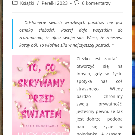
author:
published:
Post
Post
Książki
/
Perełki 2023
6 komentarzy
category:
comments:
– Odsłonięcie swoich wrażliwych punktów nie jest
oznaką słabości. Raczej daje wszystkim do
zrozumienia, że ufasz swojej sile. Wiesz, że zniesiesz
każdy ból. To właśnie siła w najczystszej postaci. *
Ciężko jest zaufać i
otworzyć się na
innych, gdy w życiu
spotyka nas coś
strasznego. Wtedy
bardzo chronimy
swoją prywatność,
jesteśmy pewni, że tak
jest dobrze i podoba
nam się życie w
pojedynkę. A czasami