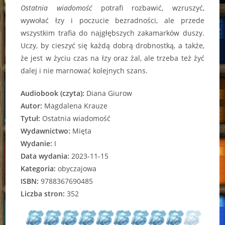
Ostatnia wiadomość
potrafi rozbawić, wzruszyć,
wywołać łzy i poczucie bezradności, ale przede
wszystkim trafia do najgłębszych zakamarków duszy.
Uczy, by cieszyć się każdą dobrą drobnostką, a także,
że jest w życiu czas na łzy oraz żal, ale trzeba też żyć
dalej i nie marnować kolejnych szans.
Audiobook (czyta):
Diana Giurow
Autor:
Magdalena Krauze
Tytuł:
Ostatnia wiadomość
Wydawnictwo:
Mięta
Wydanie:
I
Data wydania:
2023-11-15
Kategoria:
obyczajowa
ISBN:
9788367690485
Liczba stron:
352