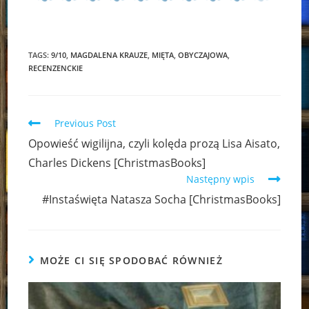
TAGS:
9/10
,
MAGDALENA KRAUZE
,
MIĘTA
,
OBYCZAJOWA
,
RECENZENCKIE
Read
Previous Post
more
Opowieść wigilijna, czyli kolęda prozą Lisa Aisato,
articles
Charles Dickens [ChristmasBooks]
Następny wpis
#Instaświęta Natasza Socha [ChristmasBooks]
MOŻE CI SIĘ SPODOBAĆ RÓWNIEŻ