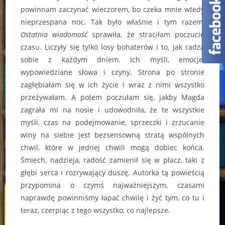
powinnam zaczynać wieczorem, bo czeka mnie wtedy
nieprzespana noc. Tak było właśnie i tym razem,
Ostatnia wiadomość
sprawiła, że straciłam poczucie
czasu. Liczyły się tylko losy bohaterów i to, jak radzą
sobie z każdym dniem. Ich myśli, emocje,
wypowiedziane słowa i czyny. Strona po stronie
zagłębiałam się w ich życie i wraz z nimi wszystko
przeżywałam. A potem poczułam się, jakby Magda
zagrała mi na nosie i udowodniła, że te wszystkie
myśli, czas na podejmowanie, sprzeczki i zrzucanie
winy na siebie jest bezsensowną stratą wspólnych
chwil, które w jednej chwili mogą dobiec końca.
Śmiech, nadzieja, radość zamienił się w płacz, taki z
głębi serca i rozrywający duszę. Autorka tą powieścią
przypomina o czymś najważniejszym, czasami
naprawdę powinniśmy łapać chwilę i żyć tym, co tu i
teraz, czerpiąc z tego wszystko, co najlepsze.