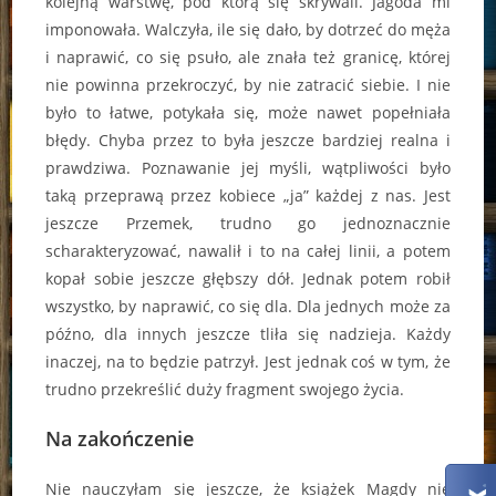
kolejną warstwę, pod którą się skrywali. Jagoda mi
imponowała. Walczyła, ile się dało, by dotrzeć do męża
i naprawić, co się psuło, ale znała też granicę, której
nie powinna przekroczyć, by nie zatracić siebie. I nie
było to łatwe, potykała się, może nawet popełniała
błędy. Chyba przez to była jeszcze bardziej realna i
prawdziwa. Poznawanie jej myśli, wątpliwości było
taką przeprawą przez kobiece „ja” każdej z nas. Jest
jeszcze Przemek, trudno go jednoznacznie
scharakteryzować, nawalił i to na całej linii, a potem
kopał sobie jeszcze głębszy dół. Jednak potem robił
wszystko, by naprawić, co się dla. Dla jednych może za
późno, dla innych jeszcze tliła się nadzieja. Każdy
inaczej, na to będzie patrzył. Jest jednak coś w tym, że
trudno przekreślić duży fragment swojego życia.
Na zakończenie
Nie nauczyłam się jeszcze, że książek Magdy nie