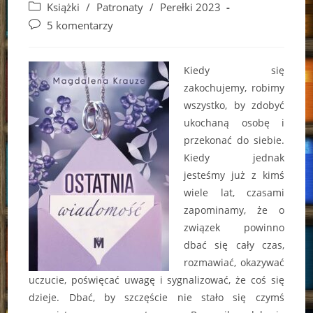
author:
published:
Post
Książki
/
Patronaty
/
Perełki 2023
category:
Post
5 komentarzy
comments:
Kiedy się
zakochujemy, robimy
wszystko, by zdobyć
ukochaną osobę i
przekonać do siebie.
Kiedy jednak
jesteśmy już z kimś
wiele lat, czasami
zapominamy, że o
związek powinno
dbać się cały czas,
rozmawiać, okazywać
uczucie, poświęcać uwagę i sygnalizować, że coś się
dzieje. Dbać, by szczęście nie stało się czymś