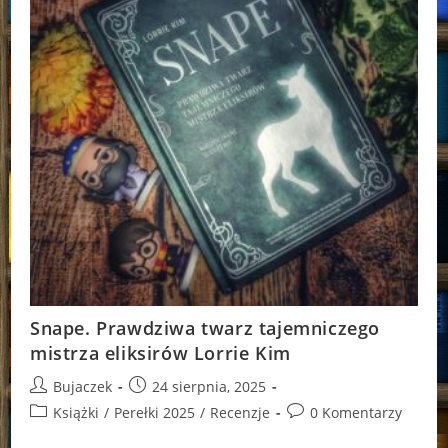
Snape. Prawdziwa twarz tajemniczego
mistrza eliksirów Lorrie Kim
Post
Post
Bujaczek
24 sierpnia, 2025
author:
published:
Post
Post
Książki
/
Perełki 2025
/
Recenzje
0 Komentarzy
category:
comments: