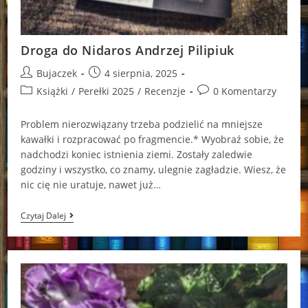
Droga do Nidaros Andrzej Pilipiuk
Post
Post
Bujaczek
4 sierpnia, 2025
author:
published:
Post
Post
Książki
/
Perełki 2025
/
Recenzje
0 Komentarzy
category:
comments:
Problem nierozwiązany trzeba podzielić na mniejsze
kawałki i rozpracować po fragmencie.* Wyobraź sobie, że
nadchodzi koniec istnienia ziemi. Zostały zaledwie
godziny i wszystko, co znamy, ulegnie zagładzie. Wiesz, że
nic cię nie uratuje, nawet już…
Droga
Czytaj Dalej
Do
Nidaros
Andrzej
Pilipiuk