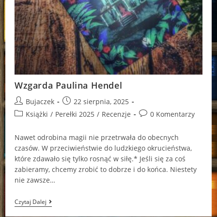
Wzgarda Paulina Hendel
Post
Post
Bujaczek
22 sierpnia, 2025
author:
published:
Post
Post
Książki
/
Perełki 2025
/
Recenzje
0 Komentarzy
category:
comments:
Nawet odrobina magii nie przetrwała do obecnych
czasów. W przeciwieństwie do ludzkiego okrucieństwa,
które zdawało się tylko rosnąć w siłę.* Jeśli się za coś
zabieramy, chcemy zrobić to dobrze i do końca. Niestety
nie zawsze…
Wzgarda
Czytaj Dalej
Paulina