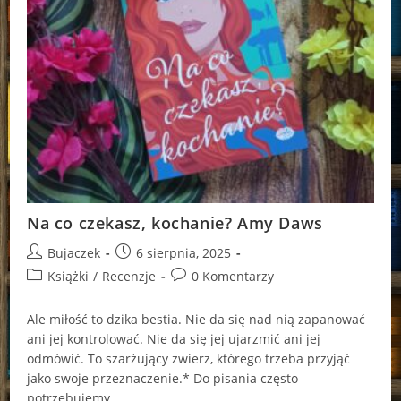
Na co czekasz, kochanie? Amy Daws
Post
Post
Bujaczek
6 sierpnia, 2025
author:
published:
Post
Post
Książki
/
Recenzje
0 Komentarzy
category:
comments:
Ale miłość to dzika bestia. Nie da się nad nią zapanować
ani jej kontrolować. Nie da się jej ujarzmić ani jej
odmówić. To szarżujący zwierz, którego trzeba przyjąć
jako swoje przeznaczenie.* Do pisania często
potrzebujemy…