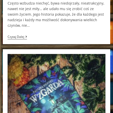
Często wzbudza niechęć, bywa niedojrzały, nieatrakcyjny,
nawet nie jest miły… ale udało mu się zrobić coś ze
swoim życiem. Jego historia pokazuje, że dla każdego jest
nadzieja i każdy ma możliwość dokonywania wielkich
czynów, nie…
Snape.
Czytaj Dalej
Prawdziwa
Twarz
Tajemniczego
Mistrza
Eliksirów
Lorrie
Kim