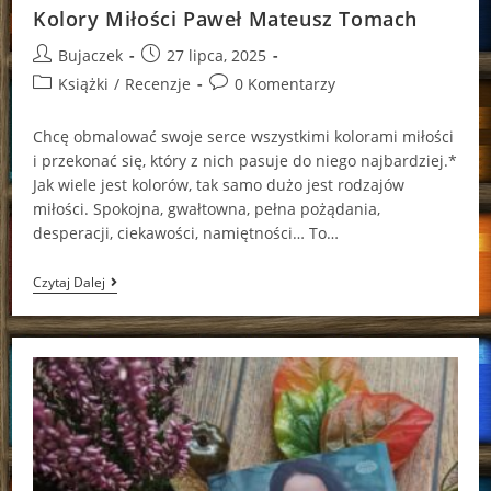
Kolory Miłości Paweł Mateusz Tomach
Post
Post
Bujaczek
27 lipca, 2025
author:
published:
Post
Post
Książki
/
Recenzje
0 Komentarzy
category:
comments:
Chcę obmalować swoje serce wszystkimi kolorami miłości
i przekonać się, który z nich pasuje do niego najbardziej.*
Jak wiele jest kolorów, tak samo dużo jest rodzajów
miłości. Spokojna, gwałtowna, pełna pożądania,
desperacji, ciekawości, namiętności… To…
Kolory
Czytaj Dalej
Miłości
Paweł
Mateusz
Tomach