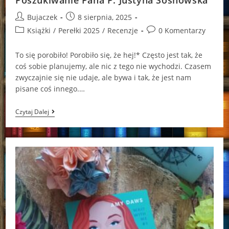
Post
Post
Bujaczek
8 sierpnia, 2025
author:
published:
Post
Post
Książki
/
Perełki 2025
/
Recenzje
0 Komentarzy
category:
comments:
To się porobiło! Porobiło się, że hej!* Często jest tak, że
coś sobie planujemy, ale nic z tego nie wychodzi. Czasem
zwyczajnie się nie udaje, ale bywa i tak, że jest nam
pisane coś innego.…
Poszukiwanie
Czytaj Dalej
Pana
P.
Justyna
Sosnowska