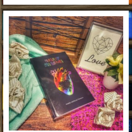
Dla
Dzieci,
Które
Chcą
Być
Odważne
Alex
Rovira,
Francesc
Miralles