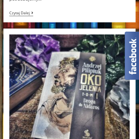
Na
Czytaj Dalej
Co
Czekasz,
Kochanie?
Amy
Daws