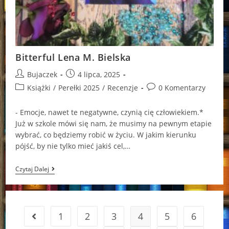
Bitterful Lena M. Bielska
Post
Post
Bujaczek
4 lipca, 2025
author:
published:
Post
Post
Książki
/
Perełki 2025
/
Recenzje
0 Komentarzy
category:
comments:
- Emocje, nawet te negatywne, czynią cię człowiekiem.*
Już w szkole mówi się nam, że musimy na pewnym etapie
wybrać, co będziemy robić w życiu. W jakim kierunku
pójść, by nie tylko mieć jakiś cel,…
Bitterful
Czytaj Dalej
Lena
M.
Bielska
1
2
3
4
5
6
Go to the previous page