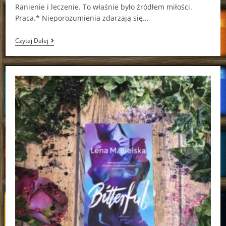
Ranienie i leczenie. To właśnie było źródłem miłości.
Praca.* Nieporozumienia zdarzają się…
Gin
Czytaj Dalej
Fling
Claire
Kingsley,
Lucy
Score