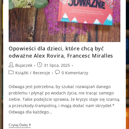
Opowieści dla dzieci, które chcą być
odważne Alex Rovira, Francesc Miralles
Post
Post
Bujaczek
31 lipca, 2025
author:
published:
Post
Post
Książki
/
Recenzje
0 Komentarzy
category:
comments:
Odwaga jest potrzebna, by szukać rozwiązań danego
problemu i płynąć po wodach życia, nie tracąc samego
siebie. Takie podejście sprawia, że kryzys staje się szansą,
a przeszkody-trampoliną, i mogą dodać nam skrzydeł.*
Odwaga dla każdego…
Opowieści
Czytaj Dalej