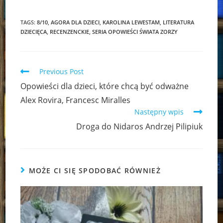
TAGS:
8/10
,
AGORA DLA DZIECI
,
KAROLINA LEWESTAM
,
LITERATURA
DZIECIĘCA
,
RECENZENCKIE
,
SERIA OPOWIEŚCI ŚWIATA ZORZY
Read
Previous Post
more
Opowieści dla dzieci, które chcą być odważne
articles
Alex Rovira, Francesc Miralles
Następny wpis
Droga do Nidaros Andrzej Pilipiuk
MOŻE CI SIĘ SPODOBAĆ RÓWNIEŻ