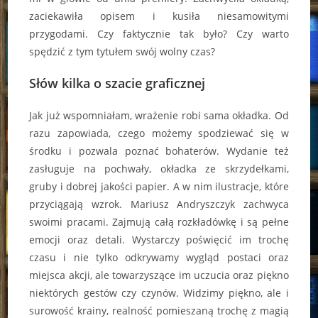
zaciekawiła opisem i kusiła niesamowitymi
przygodami. Czy faktycznie tak było? Czy warto
spędzić z tym tytułem swój wolny czas?
Słów kilka o szacie graficznej
Jak już wspomniałam, wrażenie robi sama okładka. Od
razu zapowiada, czego możemy spodziewać się w
środku i pozwala poznać bohaterów. Wydanie też
zasługuje na pochwały, okładka ze skrzydełkami,
gruby i dobrej jakości papier. A w nim ilustracje, które
przyciągają wzrok. Mariusz Andryszczyk zachwyca
swoimi pracami. Zajmują całą rozkładówkę i są pełne
emocji oraz detali. Wystarczy poświęcić im trochę
czasu i nie tylko odkrywamy wygląd postaci oraz
miejsca akcji, ale towarzyszące im uczucia oraz piękno
niektórych gestów czy czynów. Widzimy piękno, ale i
surowość krainy, realność pomieszaną trochę z magią