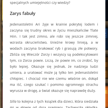
specjalnych umiejętności czy wiedzy?
Zarys fabuły
Jedenastoletni Ari żyje w krainie pokrytej lodem i
zaczyna się trudny okres w życiu mieszkańców Tlate
Hiin. I tak jest zimno, ale robi się jeszcze zimniej,
wzrasta okrucieństwo, śnieżne krowy linieją, a w
wodach zaczyna brakować ryb i grasują złe potwory.
Zbliża się Wieczór Zorzy i wszyscy są podekscytowani
tym, co Zorza powie. Liczą, że powie im, co zrobić, by
było lepiej. Okazuje się jednak, że nadzieja ludzi
umiera, a uratować może ją tylko ten jedenastoletni
chłopiec. I chociaż nie wie czemu właśnie on, dokąd
ma iść, czego szukać i pomimo ogromnego strachu
wyrusza w drogę, a świat okazuje się naprawdę duży.
Silla
to kolejna z tych książek dla dzieci, która siedziała
mi w głowie od dnia premiery. Zachwyciła okładką,