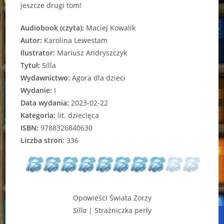
jeszcze drugi tom!
Audiobook (czyta):
Maciej Kowalik
Autor:
Karolina Lewestam
Ilustrator:
Mariusz Andryszczyk
Tytuł:
Silla
Wydawnictwo:
Agora dla dzieci
Wydanie:
I
Data wydania:
2023-02-22
Kategoria:
lit. dziecięca
ISBN:
9788326840630
Liczba stron:
336
Opowieści Świata Zorzy
Silla
| Strażniczka perły