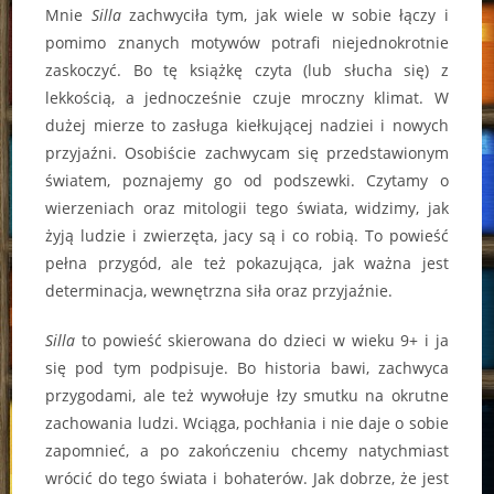
Mnie
Silla
zachwyciła tym, jak wiele w sobie łączy i
pomimo znanych motywów potrafi niejednokrotnie
zaskoczyć. Bo tę książkę czyta (lub słucha się) z
lekkością, a jednocześnie czuje mroczny klimat. W
dużej mierze to zasługa kiełkującej nadziei i nowych
przyjaźni. Osobiście zachwycam się przedstawionym
światem, poznajemy go od podszewki. Czytamy o
wierzeniach oraz mitologii tego świata, widzimy, jak
żyją ludzie i zwierzęta, jacy są i co robią. To powieść
pełna przygód, ale też pokazująca, jak ważna jest
determinacja, wewnętrzna siła oraz przyjaźnie.
Silla
to powieść skierowana do dzieci w wieku 9+ i ja
się pod tym podpisuje. Bo historia bawi, zachwyca
przygodami, ale też wywołuje łzy smutku na okrutne
zachowania ludzi. Wciąga, pochłania i nie daje o sobie
zapomnieć, a po zakończeniu chcemy natychmiast
wrócić do tego świata i bohaterów. Jak dobrze, że jest