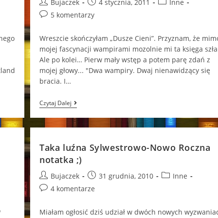
Post
Post
Post
Bujaczek
4 stycznia, 2011
Inne
author:
published:
category:
Post
5 komentarzy
comments:
jnego
Wreszcie skończyłam „Dusze Cieni”. Przyznam, że mim
mojej fascynacji wampirami mozolnie mi ta księga szła
Ale po kolei… Pierw mały wstęp a potem parę zdań z
tland
mojej głowy... "Dwa wampiry. Dwaj nienawidzący się
bracia. I…
Seria
Czytaj Dalej
“Pamiętniki
Wampirów”
Taka luźna Sylwestrowo-Nowo Roczna
notatka ;)
Post
Post
Post
Bujaczek
31 grudnia, 2010
Inne
author:
published:
category:
Post
4 komentarze
comments:
o
Miałam ogłosić dziś udział w dwóch nowych wyzwania