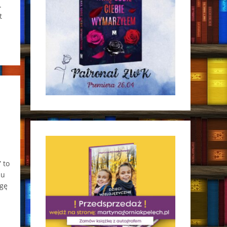
.
t
 to
iu
ogę