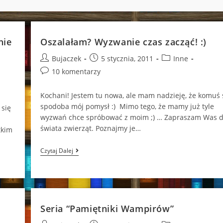
nie
Oszalałam? Wyzwanie czas zacząć! :)
Post
Post
Post
Bujaczek
5 stycznia, 2011
Inne
author:
published:
category:
Post
10 komentarzy
comments:
Kochani! Jestem tu nowa, ale mam nadzieję, że komuś 
spodoba mój pomysł :) Mimo tego, że mamy już tyle
 się
wyzwań chce spróbować z moim ;) … Zapraszam Was 
świata zwierząt. Poznajmy je…
tkim
Oszalałam?
Czytaj Dalej
Wyzwanie
Czas
Zacząć!
:)
Seria “Pamiętniki Wampirów”