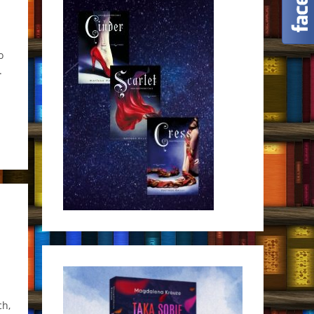
o
.
ch,