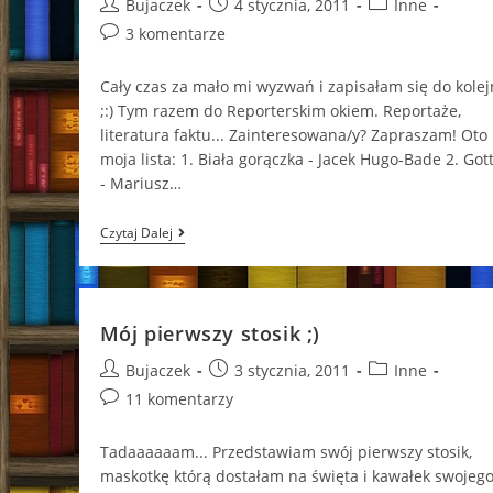
Post
Post
Post
Bujaczek
4 stycznia, 2011
Inne
author:
published:
category:
Post
3 komentarze
comments:
Cały czas za mało mi wyzwań i zapisałam się do kole
;:) Tym razem do Reporterskim okiem. Reportaże,
literatura faktu... Zainteresowana/y? Zapraszam! Oto
moja lista: 1. Biała gorączka - Jacek Hugo-Bade 2. Got
- Mariusz…
Wybieramy,
Czytaj Dalej
Wybieramy
;)
Mój pierwszy stosik ;)
Post
Post
Post
Bujaczek
3 stycznia, 2011
Inne
author:
published:
category:
Post
11 komentarzy
comments:
Tadaaaaaam... Przedstawiam swój pierwszy stosik,
maskotkę którą dostałam na święta i kawałek swojeg