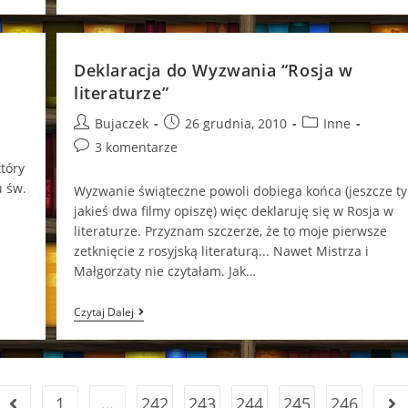
Plany-
Wyzwanie
Od
Zmierzchu
Do
Deklaracja do Wyzwania “Rosja w
Świtu
literaturze”
Post
Post
Post
Bujaczek
26 grudnia, 2010
Inne
author:
published:
category:
Post
3 komentarze
comments:
tóry
 św.
Wyzwanie świąteczne powoli dobiega końca (jeszcze ty
jakieś dwa filmy opiszę) więc deklaruję się w Rosja w
literaturze. Przyznam szczerze, że to moje pierwsze
zetknięcie z rosyjską literaturą... Nawet Mistrza i
Małgorzaty nie czytałam. Jak…
Deklaracja
Czytaj Dalej
Do
Wyzwania
“Rosja
W
Literaturze”
1
…
242
243
244
245
246
Go to the previous page
Go 