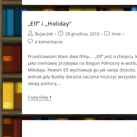
Candy!
:)
„Elf” i „Holiday”
Post
Post
Post
Bujaczek
28 grudnia, 2010
Inne
author:
published:
category:
Post
4 komentarze
comments:
Przedstawiam Wam dwa filmy… „Elf” jest o chłopcu, k
jako niemowlę przybywa na Biegun Północny w worku
Mikołaja. Pewien Elf wychowuje go jak swoje dziecko.
Jednak gdy Buddy dorasta zaczyna niszczyć wszystko
swoją posturą.…
„Elf”
Czytaj Dalej
I
„Holiday”