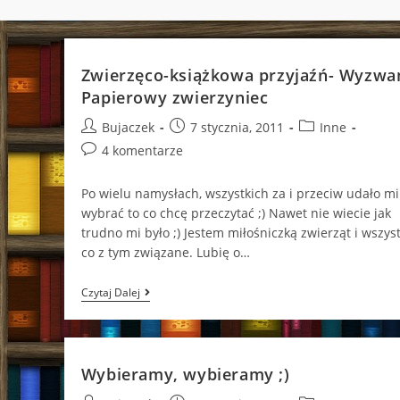
Zwierzęco-książkowa przyjaźń- Wyzwa
Papierowy zwierzyniec
Post
Post
Post
Bujaczek
7 stycznia, 2011
Inne
author:
published:
category:
Post
4 komentarze
comments:
Po wielu namysłach, wszystkich za i przeciw udało mi
wybrać to co chcę przeczytać ;) Nawet nie wiecie jak
trudno mi było ;) Jestem miłośniczką zwierząt i wszys
co z tym związane. Lubię o…
Zwierzęco-
Czytaj Dalej
Książkowa
Przyjaźń-
Wyzwanie
Papierowy
Zwierzyniec
Wybieramy, wybieramy ;)