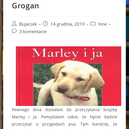
Grogan
Post
Post
Post
Bujaczek
14 grudnia, 2010
Inne
author:
published:
category:
Post
3 komentarze
comments:
Pewnego dnia dostałam do przeczytania książkę
Marley i ja. Pomyślałam sobie, że fajnie będzie
przeczytać o przygodach psa. Tym bardziej, że