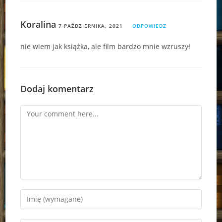
Koralina
7 PAŹDZIERNIKA, 2021
ODPOWIEDZ
nie wiem jak książka, ale film bardzo mnie wzruszył
Dodaj komentarz
Comment
Enter
your
name