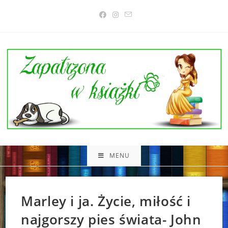
Skip
to
content
MENU
Marley i ja. Życie, miłość i
najgorszy pies świata- John