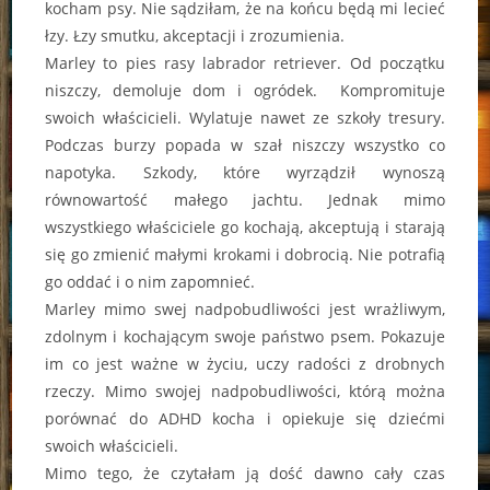
kocham psy. Nie sądziłam, że na końcu będą mi lecieć
łzy. Łzy smutku, akceptacji i zrozumienia.
Marley to pies rasy labrador retriever. Od początku
niszczy, demoluje dom i ogródek. Kompromituje
swoich właścicieli. Wylatuje nawet ze szkoły tresury.
Podczas burzy popada w szał niszczy wszystko co
napotyka. Szkody, które wyrządził wynoszą
równowartość małego jachtu. Jednak mimo
wszystkiego właściciele go kochają, akceptują i starają
się go zmienić małymi krokami i dobrocią. Nie potrafią
go oddać i o nim zapomnieć.
Marley mimo swej nadpobudliwości jest wrażliwym,
zdolnym i kochającym swoje państwo psem. Pokazuje
im co jest ważne w życiu, uczy radości z drobnych
rzeczy. Mimo swojej nadpobudliwości, którą można
porównać do ADHD kocha i opiekuje się dziećmi
swoich właścicieli.
Mimo tego, że czytałam ją dość dawno cały czas