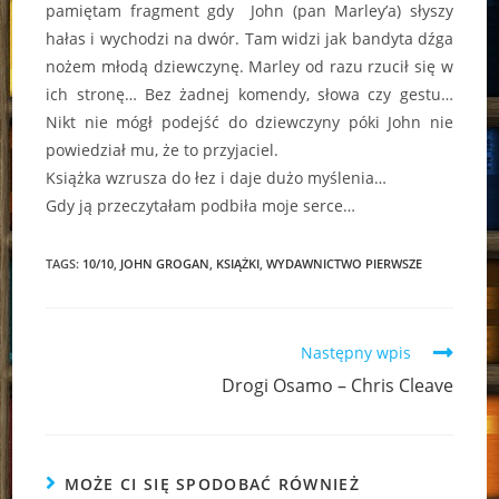
pamiętam fragment gdy John (pan Marley’a) słyszy
hałas i wychodzi na dwór. Tam widzi jak bandyta dźga
nożem młodą dziewczynę. Marley od razu rzucił się w
ich stronę… Bez żadnej komendy, słowa czy gestu…
Nikt nie mógł podejść do dziewczyny póki John nie
powiedział mu, że to przyjaciel.
Książka wzrusza do łez i daje dużo myślenia…
Gdy ją przeczytałam podbiła moje serce…
TAGS:
10/10
,
JOHN GROGAN
,
KSIĄŻKI
,
WYDAWNICTWO PIERWSZE
Read
Następny wpis
more
Drogi Osamo – Chris Cleave
articles
MOŻE CI SIĘ SPODOBAĆ RÓWNIEŻ