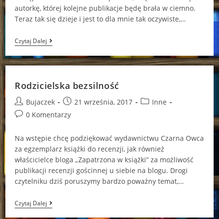
autorkę, której kolejne publikacje będę brała w ciemno.
Teraz tak się dzieje i jest to dla mnie tak oczywiste,…
[Zapowiedź
Czytaj Dalej
Patronacka]
Szczęście
W
Miłości
Kasie
Rodzicielska bezsilność
West
Post
Post
Post
Bujaczek
21 września, 2017
Inne
author:
published:
category:
Post
0 Komentarzy
comments:
Na wstępie chcę podziękować wydawnictwu Czarna Owca
za egzemplarz książki do recenzji, jak również
właścicielce bloga „Zapatrzona w książki” za możliwość
publikacji recenzji gościnnej u siebie na blogu. Drogi
czytelniku dziś poruszymy bardzo poważny temat,…
Rodzicielska
Czytaj Dalej
Bezsilność