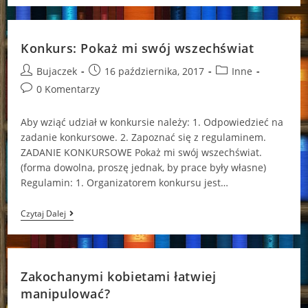
Moniką
Hołyk-
Arora
[cz.
Konkurs: Pokaż mi swój wszechświat
2]
Post
Post
Post
Bujaczek
16 października, 2017
Inne
author:
published:
category:
Post
0 Komentarzy
comments:
Aby wziąć udział w konkursie należy: 1. Odpowiedzieć na
zadanie konkursowe. 2. Zapoznać się z regulaminem.
ZADANIE KONKURSOWE Pokaż mi swój wszechświat.
(forma dowolna, proszę jednak, by prace były własne)
Regulamin: 1. Organizatorem konkursu jest…
Konkurs:
Czytaj Dalej
Pokaż
Mi
Swój
Wszechświat
Zakochanymi kobietami łatwiej
manipulować?