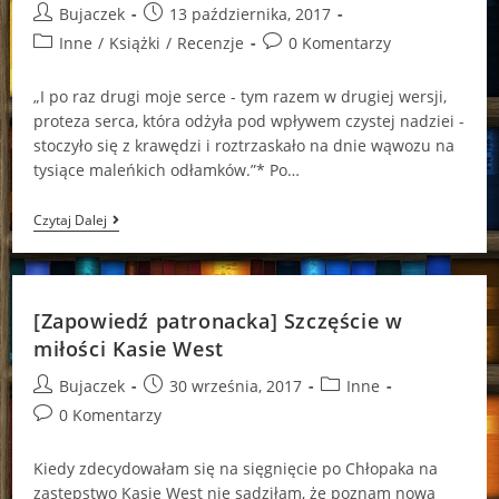
Post
Post
Bujaczek
13 października, 2017
author:
published:
Post
Post
Inne
/
Książki
/
Recenzje
0 Komentarzy
category:
comments:
„I po raz drugi moje serce - tym razem w drugiej wersji,
proteza serca, która odżyła pod wpływem czystej nadziei -
stoczyło się z krawędzi i roztrzaskało na dnie wąwozu na
tysiące maleńkich odłamków.”* Po…
Zakochanymi
Czytaj Dalej
Kobietami
Łatwiej
Manipulować?
[Zapowiedź patronacka] Szczęście w
miłości Kasie West
Post
Post
Post
Bujaczek
30 września, 2017
Inne
author:
published:
category:
Post
0 Komentarzy
comments:
Kiedy zdecydowałam się na sięgnięcie po Chłopaka na
zastępstwo Kasie West nie sądziłam, że poznam nową