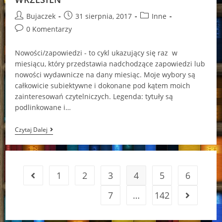
Post
Post
Post
Bujaczek
31 sierpnia, 2017
Inne
author:
published:
category:
Post
0 Komentarzy
comments:
Nowości/zapowiedzi - to cykl ukazujący się raz w
miesiącu, który przedstawia nadchodzące zapowiedzi lub
nowości wydawnicze na dany miesiąc. Moje wybory są
całkowicie subiektywne i dokonane pod kątem moich
zainteresowań czytelniczych. Legenda: tytuły są
podlinkowane i…
Nowości/zapowiedzi
Czytaj Dalej
#09/2017
–
WRZESIEŃ
1
2
3
4
5
6
Go to the previous page
7
…
142
Go to the 