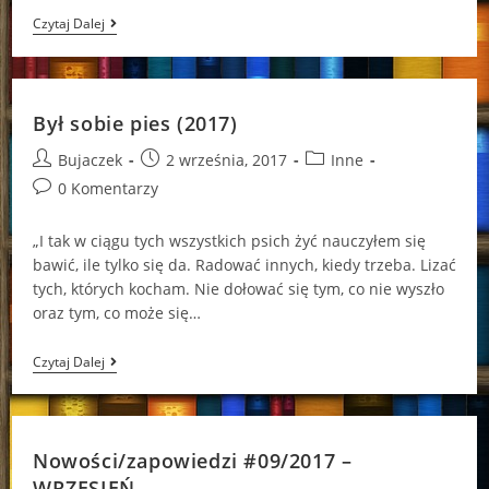
Wyniki:
Czytaj Dalej
#5
Konkursowy
Sierpień
Był sobie pies (2017)
Post
Post
Post
Bujaczek
2 września, 2017
Inne
author:
published:
category:
Post
0 Komentarzy
comments:
„I tak w ciągu tych wszystkich psich żyć nauczyłem się
bawić, ile tylko się da. Radować innych, kiedy trzeba. Lizać
tych, których kocham. Nie dołować się tym, co nie wyszło
oraz tym, co może się…
Był
Czytaj Dalej
Sobie
Pies
(2017)
Nowości/zapowiedzi #09/2017 –
WRZESIEŃ