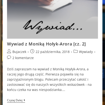
Wywiad z Moniką Hołyk-Arora [cz. 2]
Post
Post
Post
Bujaczek
22 października, 2018
Wywiady
author:
published:
category:
Post
2 komentarze
comments:
Dziś zapraszam na wywiad z Moniką Hoyłyk-Arora, a
raczej jego drugą część. Pierwsza pojawiła się na
zaprzyjaźnionym blogu. Polecam przeczytać całość i
zastosować się do naszych wszystkich wskazówek - na
końcu czeka na was niespodzianka.…
Wywiad
Czytaj Dalej
Z