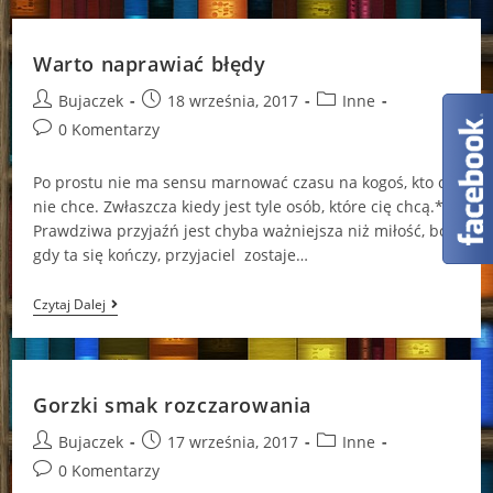
Warto naprawiać błędy
Post
Post
Post
Bujaczek
18 września, 2017
Inne
author:
published:
category:
Post
0 Komentarzy
comments:
Po prostu nie ma sensu marnować czasu na kogoś, kto cię
nie chce. Zwłaszcza kiedy jest tyle osób, które cię chcą.*
Prawdziwa przyjaźń jest chyba ważniejsza niż miłość, bo
gdy ta się kończy, przyjaciel zostaje…
Warto
Czytaj Dalej
Naprawiać
Błędy
Gorzki smak rozczarowania
Post
Post
Post
Bujaczek
17 września, 2017
Inne
author:
published:
category:
Post
0 Komentarzy
comments: