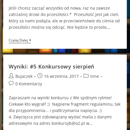
Jeśli chcesz zacząć wszystko od nowa, raz na zawsze
zatrzaśnij drzwi do przeszłości.* Przeszłość jest jak cień,
który za nami podąża, ale w przeciwieństwie do cienia od
przeszłości można się odciąć. Nie będzie to proste,…
Gorzki
Czytaj Dalej
Smak
Rozczarowania
Wyniki: #5 Konkursowy sierpień
Post
Post
Post
Bujaczek
16 września, 2017
Inne
author:
published:
category:
Post
0 Komentarzy
comments:
Zapraszam na wyniki konkursu z We spólnym rytmie!
Ciekawi kto wygrał? ;) Najpierw fragment regulaminu, tak
dla przypomnienia... i podtrzymania napięcia. ;)
4. Zwycięzca jest zobowiązany wysłać maila z danymi
adresowymi na adres konkursyb@o2.pl w…