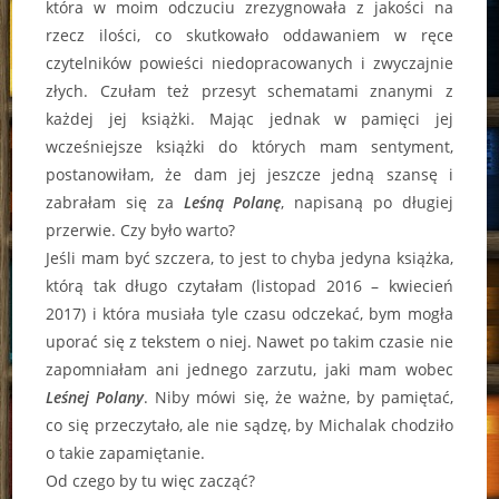
która w moim odczuciu zrezygnowała z jakości na
rzecz ilości, co skutkowało oddawaniem w ręce
czytelników powieści niedopracowanych i zwyczajnie
złych. Czułam też przesyt schematami znanymi z
każdej jej książki. Mając jednak w pamięci jej
wcześniejsze książki do których mam sentyment,
postanowiłam, że dam jej jeszcze jedną szansę i
zabrałam się za
Leśną Polanę
, napisaną po długiej
przerwie. Czy było warto?
Jeśli mam być szczera, to jest to chyba jedyna książka,
którą tak długo czytałam (listopad 2016 – kwiecień
2017) i która musiała tyle czasu odczekać, bym mogła
uporać się z tekstem o niej. Nawet po takim czasie nie
zapomniałam ani jednego zarzutu, jaki mam wobec
Leśnej Polany
. Niby mówi się, że ważne, by pamiętać,
co się przeczytało, ale nie sądzę, by Michalak chodziło
o takie zapamiętanie.
Od czego by tu więc zacząć?