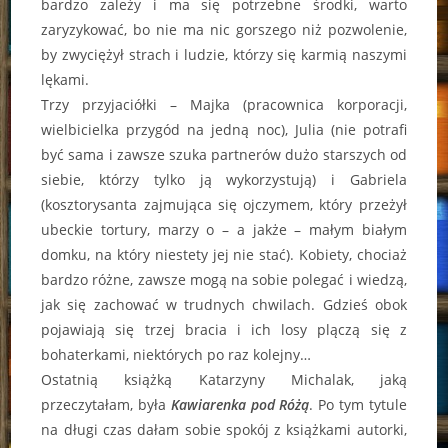
bardzo zależy i ma się potrzebne środki, warto
zaryzykować, bo nie ma nic gorszego niż pozwolenie,
by zwyciężył strach i ludzie, którzy się karmią naszymi
lękami.
Trzy przyjaciółki – Majka (pracownica korporacji,
wielbicielka przygód na jedną noc), Julia (nie potrafi
być sama i zawsze szuka partnerów dużo starszych od
siebie, którzy tylko ją wykorzystują) i Gabriela
(kosztorysanta zajmująca się ojczymem, który przeżył
ubeckie tortury, marzy o – a jakże – małym białym
domku, na który niestety jej nie stać). Kobiety, chociaż
bardzo różne, zawsze mogą na sobie polegać i wiedzą,
jak się zachować w trudnych chwilach. Gdzieś obok
pojawiają się trzej bracia i ich losy plączą się z
bohaterkami, niektórych po raz kolejny…
Ostatnią książką Katarzyny Michalak, jaką
przeczytałam, była
Kawiarenka pod Różą
. Po tym tytule
na długi czas dałam sobie spokój z książkami autorki,