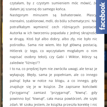
czytałam, by z czystym sumieniem móc mówić, że
dałam jej szansę do samego końca.
Następnym minusem są bohaterowie. Płascy,
nierealni, szablonowi, mdli, do bólu schematyczni. Nie
potrafiłabym wymienić cech różniących postacie.
Autorka w ich tworzeniu popadała z jednej skrajności
w drugą. Ktoś był albo dobry, albo zły, nie było nic
pośrodku. Sama nie wiem, kto był główną postacią,
Hitlerek (z tego, co wyczytałam mogłabym o nim
napisać osobny tekst), czy Gabi i Wiktor, którzy są
zaledwie “liźnięci”?
I to na, co prędzej bym nie zwróciła uwagi, ale teraz je
wyłapuję. Błędy, sama je popełniam, ale co innego
palnąć byka w notce na blogu, a co innego, gdy
znajduje się je w książce. Źle zapisane końcówki
(“przygarną” zamiast “przygarnął”, “kiwną”, gdy
powinno być “kiwnął”, cała masa powtórzeń, złe szyki
zdań. W szoku jestem, że książka przeszła korektę i nic