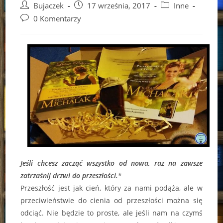
Post
Post
Post
Bujaczek
17 września, 2017
Inne
author:
published:
category:
Post
0 Komentarzy
comments:
Jeśli chcesz zacząć wszystko od nowa, raz na zawsze
zatrzaśnij drzwi do przeszłości.
*
Przeszłość jest jak cień, który za nami podąża, ale w
przeciwieństwie do cienia od przeszłości można się
odciąć. Nie będzie to proste, ale jeśli nam na czymś