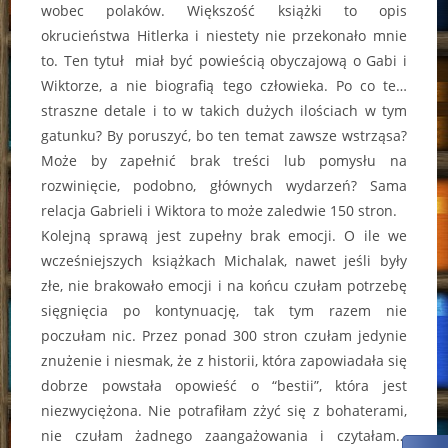
wobec polaków. Większość książki to opis
okrucieństwa Hitlerka i niestety nie przekonało mnie
to. Ten tytuł miał być powieścią obyczajową o Gabi i
Wiktorze, a nie biografią tego człowieka. Po co te…
straszne detale i to w takich dużych ilościach w tym
gatunku? By poruszyć, bo ten temat zawsze wstrząsa?
Może by zapełnić brak treści lub pomysłu na
rozwinięcie, podobno, głównych wydarzeń? Sama
relacja Gabrieli i Wiktora to może zaledwie 150 stron.
Kolejną sprawą jest zupełny brak emocji. O ile we
wcześniejszych książkach Michalak, nawet jeśli były
złe, nie brakowało emocji i na końcu czułam potrzebę
sięgnięcia po kontynuację, tak tym razem nie
poczułam nic. Przez ponad 300 stron czułam jedynie
znużenie i niesmak, że z historii, która zapowiadała się
dobrze powstała opowieść o “bestii”, która jest
niezwyciężona. Nie potrafiłam zżyć się z bohaterami,
nie czułam żadnego zaangażowania i czytałam…