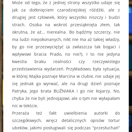
Może od tego, że z jednej strony wszystko udaje się
jak za dotknięciem czarodziejskiej różdżki, ale z
drugiej jest człowiek, który wszystko niszczy i budzi
strach. Osoba na wskroś przesiąknięta złem, tak
okrutna, że aż… nierealna. Bo bądźmy szczerzy, nie
ma ludzi niepokonanych, nikt nie ma aż takiej władzy,
by go nie przezwyciężyć (a zwłaszcza tak bogaci i
wpływowi bracia Prado, no nie?). I to nie jedyna
kwestia braku realności czy rzeczywistego
przedstawienia wydarzeń. Przykładowo, była sytuacja,
w której Majka poznaje Marcina w clubie, nie udaje jej
się jednak go wyrwać, ale na drugi dzień poznaje
Patryka, jego brata BLIŹNIAKA i go nie kojarzy. No,
chyba że nie byli jednojajowi, ale o tym nie wyłapałam
nic w tekście.
Przeraża też fakt uwielbienia autorki do
szczegółowych, wręcz detalicznych opisów tortur
ubeków, jakimi posługiwali się podczas “przesłuchań”