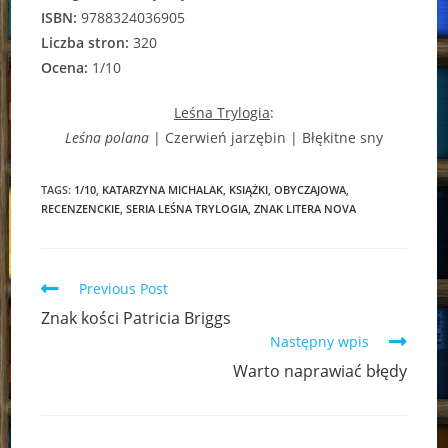
ISBN:
9788324036905
Liczba stron:
320
Ocena:
1/10
Leśna Trylogia
:
Leśna polana
| Czerwień jarzębin | Błękitne sny
TAGS:
1/10
,
KATARZYNA MICHALAK
,
KSIĄŻKI
,
OBYCZAJOWA
,
RECENZENCKIE
,
SERIA LEŚNA TRYLOGIA
,
ZNAK LITERA NOVA
Read
Previous Post
more
Znak kości Patricia Briggs
articles
Następny wpis
Warto naprawiać błędy