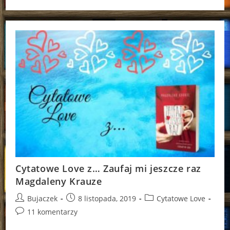
Lista
Bestsellerów
2019
Cytatowe Love z… Zaufaj mi jeszcze raz
Magdaleny Krauze
Post
Post
Post
Bujaczek
8 listopada, 2019
Cytatowe Love
author:
published:
category:
Post
11 komentarzy
comments: