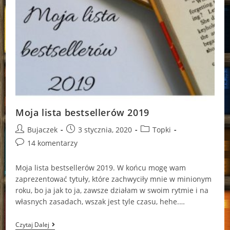
Moja lista bestsellerów 2019
Post
Post
Post
Bujaczek
3 stycznia, 2020
Topki
author:
published:
category:
Post
14 komentarzy
comments:
Moja lista bestsellerów 2019. W końcu mogę wam
zaprezentować tytuły, które zachwyciły mnie w minionym
roku, bo ja jak to ja, zawsze działam w swoim rytmie i na
własnych zasadach, wszak jest tyle czasu, hehe.…
Moja
Czytaj Dalej