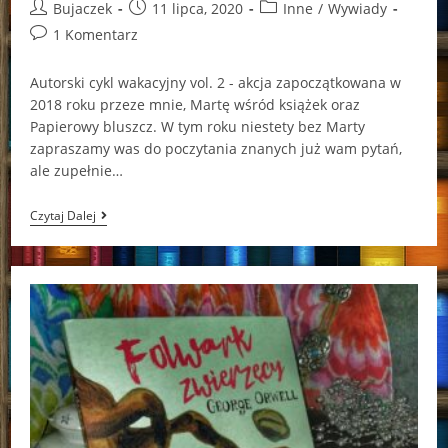
Post
Post
Post
Bujaczek
11 lipca, 2020
Inne
/
Wywiady
author:
published:
category:
Post
1 Komentarz
comments:
Autorski cykl wakacyjny vol. 2 - akcja zapoczątkowana w
2018 roku przeze mnie, Martę wśród książek oraz
Papierowy bluszcz. W tym roku niestety bez Marty
zapraszamy was do poczytania znanych już wam pytań,
ale zupełnie…
Autorski
Czytaj Dalej
Cykl
Wakacyjny:
Beata
Majewska