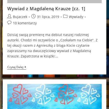
Wywiad z Magdaleną Krauze [cz. 1]
Post
Post
Post
Bujaczek
31 lipca, 2019
Wywiady
author:
published:
category:
Post
10 komentarzy
comments:
Dzisiaj swoją premierę ma debiut naszej rodzimej
autorki. Chodzi mi oczywiście o „Czekałam na Ciebie". Z
tej okazji razem z Agnieszką z bloga Kocie czytanie
zapraszamy na dwuczęściowy wywiad z Magdaleną
Krauze. Zapatrzona w książki:…
Wywiad
Czytaj Dalej
Z
Magdaleną
Krauze
[cz.
1]