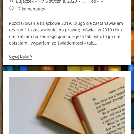
Post
Post
Post
Bujaczek
5 stycznia, 2020
Topki
author:
published:
category:
Post
17 komentarzy
comments:
Rozczarowania książkowe 2019. Długo się zastanawiałam
czy robić to zestawienie, bo prawdę mówiąc w 2019 roku
nie trafiłam na żadnego gniota, a jeśli tak było, to go nie
opisałam i wyparłam ze świadomości - tak,…
Rozczarowania
Czytaj Dalej
Książkowe
2019