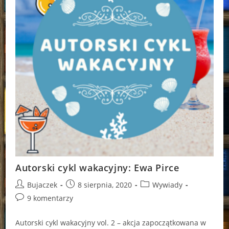
Autorski cykl wakacyjny: Ewa Pirce
Post
Post
Post
Bujaczek
8 sierpnia, 2020
Wywiady
author:
published:
category:
Post
9 komentarzy
comments:
Autorski cykl wakacyjny vol. 2 – akcja zapoczątkowana w