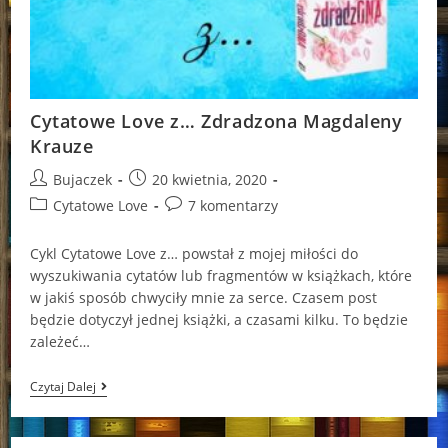
Cytatowe Love z… Zdradzona Magdaleny
Krauze
Post
Post
Bujaczek
20 kwietnia, 2020
author:
published:
Post
Post
Cytatowe Love
7 komentarzy
category:
comments:
Cykl Cytatowe Love z… powstał z mojej miłości do
wyszukiwania cytatów lub fragmentów w książkach, które
w jakiś sposób chwyciły mnie za serce. Czasem post
będzie dotyczył jednej książki, a czasami kilku. To będzie
zależeć…
Cytatowe
Czytaj Dalej
Love
Z…
Zdradzona