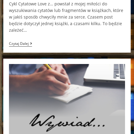
Cykl Cytatowe Love z… powstał z mojej miłości do
wyszukiwania cytatów lub fragmentów w książkach, które
w jakiś sposób chwyciły mnie za serce. Czasem post
będzie dotyczył jednej książki, a czasami kilku. To będzie
zależeć…
Cytatowe
Czytaj Dalej
Love
Z…
Zaufaj
Mi
Jeszcze
Raz
Magdaleny
Krauze