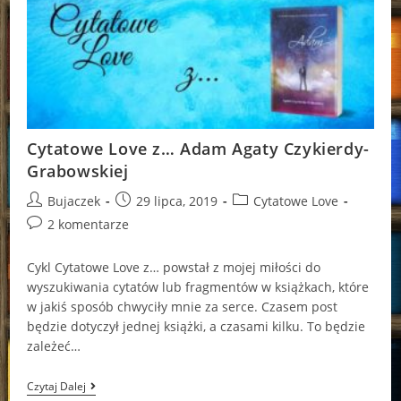
Cytatowe Love z… Adam Agaty Czykierdy-
Grabowskiej
Post
Post
Post
Bujaczek
29 lipca, 2019
Cytatowe Love
author:
published:
category:
Post
2 komentarze
comments:
Cykl Cytatowe Love z… powstał z mojej miłości do
wyszukiwania cytatów lub fragmentów w książkach, które
w jakiś sposób chwyciły mnie za serce. Czasem post
będzie dotyczył jednej książki, a czasami kilku. To będzie
zależeć…
Cytatowe
Czytaj Dalej
Love