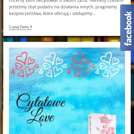
chcemy sami decydować o swoim życiu. Niestety czasami
jesteśmy zbyt podatni na działania innych, pragniemy
bezpieczeństwa, które oferują i oddajemy…
Folwark
Czytaj Dalej
Zwierzęcy.
Powieść
Graficzna
George
Orwell,
Odyr