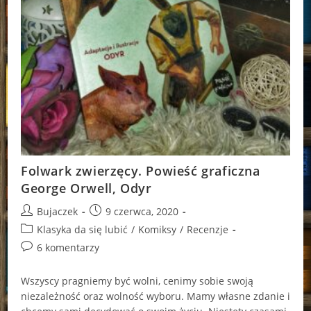
Folwark zwierzęcy. Powieść graficzna
George Orwell, Odyr
Post
Post
Bujaczek
9 czerwca, 2020
author:
published:
Post
Klasyka da się lubić
/
Komiksy
/
Recenzje
category:
Post
6 komentarzy
comments:
Wszyscy pragniemy być wolni, cenimy sobie swoją
niezależność oraz wolność wyboru. Mamy własne zdanie i