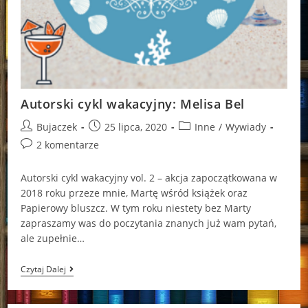
Autorski cykl wakacyjny: Melisa Bel
Post
Post
Post
Bujaczek
25 lipca, 2020
Inne
/
Wywiady
author:
published:
category:
Post
2 komentarze
comments:
Autorski cykl wakacyjny vol. 2 – akcja zapoczątkowana w
2018 roku przeze mnie, Martę wśród książek oraz
Papierowy bluszcz. W tym roku niestety bez Marty
zapraszamy was do poczytania znanych już wam pytań,
ale zupełnie…
Autorski
Czytaj Dalej
Cykl
Wakacyjny:
Melisa