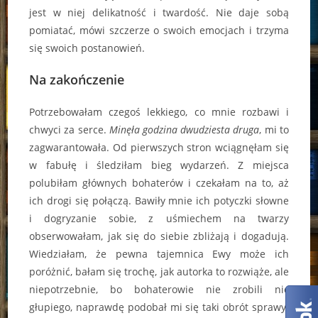
jest w niej delikatność i twardość. Nie daje sobą
pomiatać, mówi szczerze o swoich emocjach i trzyma
się swoich postanowień.
Na zakończenie
Potrzebowałam czegoś lekkiego, co mnie rozbawi i
chwyci za serce.
Minęła godzina dwudziesta druga
, mi to
zagwarantowała. Od pierwszych stron wciągnęłam się
w fabułę i śledziłam bieg wydarzeń. Z miejsca
polubiłam głównych bohaterów i czekałam na to, aż
ich drogi się połączą. Bawiły mnie ich potyczki słowne
i dogryzanie sobie, z uśmiechem na twarzy
obserwowałam, jak się do siebie zbliżają i dogadują.
Wiedziałam, że pewna tajemnica Ewy może ich
poróżnić, bałam się trochę, jak autorka to rozwiąże, ale
niepotrzebnie, bo bohaterowie nie zrobili nic
głupiego, naprawdę podobał mi się taki obrót sprawy.