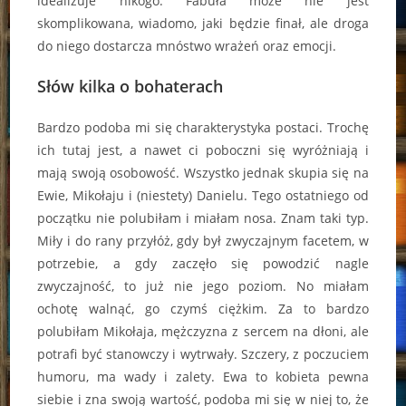
idealizuje nikogo. Fabuła może nie jest
skomplikowana, wiadomo, jaki będzie finał, ale droga
do niego dostarcza mnóstwo wrażeń oraz emocji.
Słów kilka o bohaterach
Bardzo podoba mi się charakterystyka postaci. Trochę
ich tutaj jest, a nawet ci poboczni się wyróżniają i
mają swoją osobowość. Wszystko jednak skupia się na
Ewie, Mikołaju i (niestety) Danielu. Tego ostatniego od
początku nie polubiłam i miałam nosa. Znam taki typ.
Miły i do rany przyłóż, gdy był zwyczajnym facetem, w
potrzebie, a gdy zaczęło się powodzić nagle
zwyczajność, to już nie jego poziom. No miałam
ochotę walnąć, go czymś ciężkim. Za to bardzo
polubiłam Mikołaja, mężczyzna z sercem na dłoni, ale
potrafi być stanowczy i wytrwały. Szczery, z poczuciem
humoru, ma wady i zalety. Ewa to kobieta pewna
siebie i zna swoją wartość, podoba mi się w niej to, że