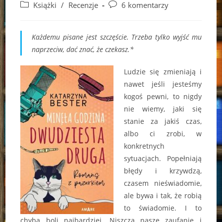
author:
published:
Post
Post
Książki
/
Recenzje
6 komentarzy
category:
comments:
Każdemu pisane jest szczęście. Trzeba tylko wyjść mu
naprzeciw, dać znać, że czekasz.*
Ludzie się zmieniają i
nawet jeśli jesteśmy
kogoś pewni, to nigdy
nie wiemy, jaki się
stanie za jakiś czas,
albo ci zrobi, w
konkretnych
sytuacjach. Popełniają
błędy i krzywdzą,
czasem nieświadomie,
ale bywa i tak, że robią
to świadomie. I to
chyba boli najbardziej. Niszczą nasze zaufanie i