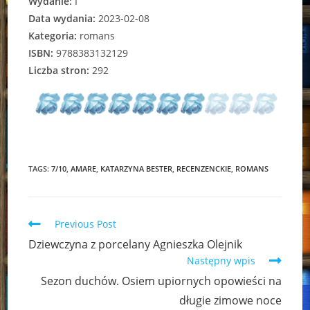
Wydanie:
I
Data wydania:
2023-02-08
Kategoria:
romans
ISBN:
9788383132129
Liczba stron:
292
TAGS:
7/10
,
AMARE
,
KATARZYNA BESTER
,
RECENZENCKIE
,
ROMANS
Read
Previous Post
more
Dziewczyna z porcelany Agnieszka Olejnik
articles
Następny wpis
Sezon duchów. Osiem upiornych opowieści na
długie zimowe noce