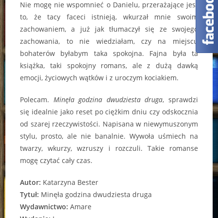
Nie mogę nie wspomnieć o Danielu, przerażające jest
to, że tacy faceci istnieją, wkurzał mnie swoim
zachowaniem, a już jak tłumaczył się ze swojego
zachowania, to nie wiedziałam, czy na miejscu
bohaterów byłabym taka spokojna. Fajna była ta
książka, taki spokojny romans, ale z dużą dawką
emocji, życiowych wątków i z uroczym kociakiem.
Polecam.
Minęła godzina dwudziesta druga
, sprawdzi
się idealnie jako reset po ciężkim dniu czy odskocznia
od szarej rzeczywistości. Napisana w niewymuszonym
stylu, prosto, ale nie banalnie. Wywoła uśmiech na
twarzy, wkurzy, wzruszy i rozczuli. Takie romanse
mogę czytać cały czas.
Autor:
Katarzyna Bester
Tytuł:
Minęła godzina dwudziesta druga
Wydawnictwo:
Amare