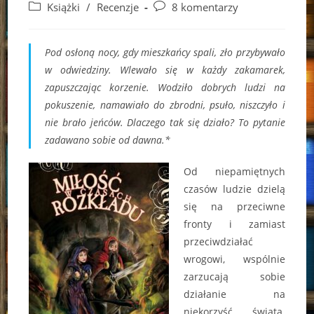
author:
published:
Post
Post
Książki
/
Recenzje
8 komentarzy
category:
comments:
Pod osłoną nocy, gdy mieszkańcy spali, zło przybywało
w odwiedziny. Wlewało się w każdy zakamarek,
zapuszczając korzenie. Wodziło dobrych ludzi na
pokuszenie, namawiało do zbrodni, psuło, niszczyło i
nie brało jeńców. Dlaczego tak się działo? To pytanie
zadawano sobie od dawna.*
Od niepamiętnych
czasów ludzie dzielą
się na przeciwne
fronty i zamiast
przeciwdziałać
wrogowi, wspólnie
zarzucają sobie
działanie na
niekorzyść świata.