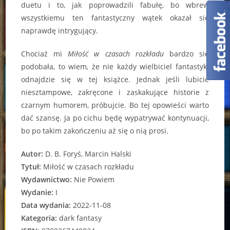
duetu i to, jak poprowadzili fabułę, bo wbrew
wszystkiemu ten fantastyczny wątek okazał się
naprawdę intrygujący.
Chociaż mi
Miłość w czasach rozkładu
bardzo się
podobała, to wiem, że nie każdy wielbiciel fantastyki
odnajdzie się w tej książce. Jednak jeśli lubicie
niesztampowe, zakręcone i zaskakujące historie z
czarnym humorem, próbujcie. Bo tej opowieści warto
dać szansę. Ja po cichu będę wypatrywać kontynuacji,
bo po takim zakończeniu aż się o nią prosi.
Autor:
D. B. Foryś, Marcin Halski
Tytuł:
Miłość w czasach rozkładu
Wydawnictwo:
Nie Powiem
Wydanie:
I
Data wydania:
2022-11-08
Kategoria:
dark fantasy