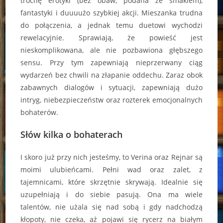
trochę erotyki (bez obaw, podana ze smakiem),
fantastyki i duuuużo szybkiej akcji. Mieszanka trudna
do połączenia, a jednak temu duetowi wychodzi
rewelacyjnie. Sprawiają, że powieść jest
nieskomplikowana, ale nie pozbawiona głębszego
sensu. Przy tym zapewniają nieprzerwany ciąg
wydarzeń bez chwili na złapanie oddechu. Zaraz obok
zabawnych dialogów i sytuacji, zapewniają dużo
intryg, niebezpieczeństw oraz rozterek emocjonalnych
bohaterów.
Słów kilka o bohaterach
I skoro już przy nich jesteśmy, to Verina oraz Rejnar są
moimi ulubieńcami. Pełni wad oraz zalet, z
tajemnicami, które skrzętnie skrywają. Idealnie się
uzupełniają i do siebie pasują. Ona ma wiele
talentów, nie użala się nad sobą i gdy nadchodzą
kłopoty, nie czeka, aż pojawi się rycerz na białym