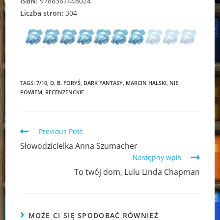
ISBN:
9788367448024
Liczba stron:
304
TAGS:
7/10
,
D. B. FORYŚ
,
DARK FANTASY
,
MARCIN HALSKI
,
NIE
POWIEM
,
RECENZENCKIE
Read
Previous Post
more
Słowodzicielka Anna Szumacher
articles
Następny wpis
To twój dom, Lulu Linda Chapman
MOŻE CI SIĘ SPODOBAĆ RÓWNIEŻ