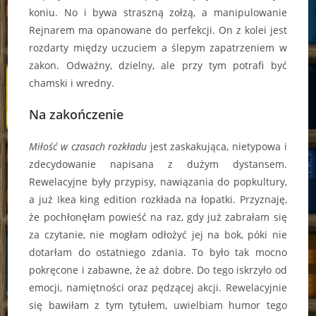
koniu. No i bywa straszną zołzą, a manipulowanie
Rejnarem ma opanowane do perfekcji. On z kolei jest
rozdarty między uczuciem a ślepym zapatrzeniem w
zakon. Odważny, dzielny, ale przy tym potrafi być
chamski i wredny.
Na zakończenie
Miłość w czasach rozkładu
jest zaskakująca, nietypowa i
zdecydowanie napisana z dużym dystansem.
Rewelacyjne były przypisy, nawiązania do popkultury,
a już Ikea king edition rozkłada na łopatki. Przyznaję,
że pochłonęłam powieść na raz, gdy już zabrałam się
za czytanie, nie mogłam odłożyć jej na bok, póki nie
dotarłam do ostatniego zdania. To było tak mocno
pokręcone i zabawne, że aż dobre. Do tego iskrzyło od
emocji, namiętności oraz pędzącej akcji. Rewelacyjnie
się bawiłam z tym tytułem, uwielbiam humor tego