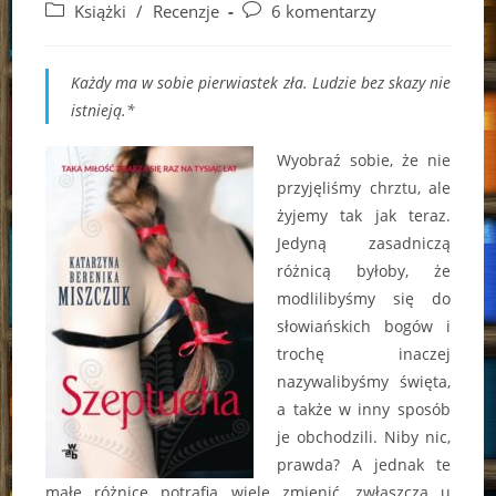
author:
published:
Post
Post
Książki
/
Recenzje
6 komentarzy
category:
comments:
Każdy ma w sobie pierwiastek zła. Ludzie bez skazy nie
istnieją.*
Wyobraź sobie, że nie
przyjęliśmy chrztu, ale
żyjemy tak jak teraz.
Jedyną zasadniczą
różnicą byłoby, że
modlilibyśmy się do
słowiańskich bogów i
trochę inaczej
nazywalibyśmy święta,
a także w inny sposób
je obchodzili. Niby nic,
prawda? A jednak te
małe różnice potrafią wiele zmienić, zwłaszcza u