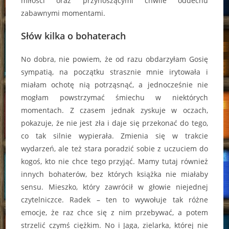
miłości oraz przynoszącymi chwile oddechu
zabawnymi momentami.
Słów kilka o bohaterach
No dobra, nie powiem, że od razu obdarzyłam Gosię
sympatią, na początku strasznie mnie irytowała i
miałam ochotę nią potrząsnąć, a jednocześnie nie
mogłam powstrzymać śmiechu w niektórych
momentach. Z czasem jednak zyskuje w oczach,
pokazuje, że nie jest zła i daje się przekonać do tego,
co tak silnie wypierała. Zmienia się w trakcie
wydarzeń, ale też stara poradzić sobie z uczuciem do
kogoś, kto nie chce tego przyjąć. Mamy tutaj również
innych bohaterów, bez których książka nie miałaby
sensu. Mieszko, który zawrócił w głowie niejednej
czytelniczce. Radek – ten to wywołuje tak różne
emocje, że raz chce się z nim przebywać, a potem
strzelić czymś ciężkim. No i Jaga, zielarka, której nie