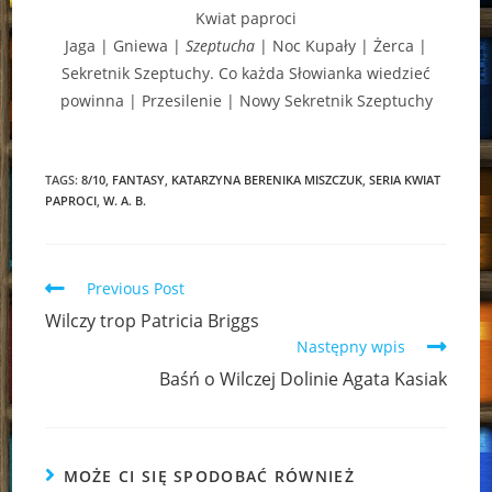
Kwiat paproci
Jaga | Gniewa |
Szeptucha
| Noc Kupały | Żerca |
Sekretnik Szeptuchy. Co każda Słowianka wiedzieć
powinna | Przesilenie | Nowy Sekretnik Szeptuchy
TAGS:
8/10
,
FANTASY
,
KATARZYNA BERENIKA MISZCZUK
,
SERIA KWIAT
PAPROCI
,
W. A. B.
Read
Previous Post
more
Wilczy trop Patricia Briggs
articles
Następny wpis
Baśń o Wilczej Dolinie Agata Kasiak
MOŻE CI SIĘ SPODOBAĆ RÓWNIEŻ