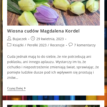
Wiosna cudów Magdalena Kordel
Post
Post
Bujaczek
29 kwietnia, 2023
author:
published:
Post
Post
Książki
/
Perełki 2023
/
Recenzje
7 komentarzy
category:
comments:
Cuda jednak mają to do siebie, że nie potrzebują ani
poklasku, ani innego aplauzu. Wystarczy im to, że
cichutko i niepostrzeżenie zmieniają świat, sprawiając, że
pomięte ludzkie dusze pod ich wpływem się prostują i
znów…
Wiosna
Czytaj Dalej
Cudów
Magdalena
Kordel