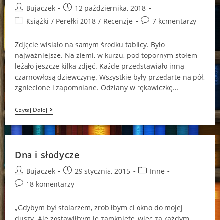
Post
Post
Bujaczek
12 października, 2018
author:
published:
Post
Post
Książki
/
Perełki 2018
/
Recenzje
7 komentarzy
category:
comments:
Zdjęcie wisiało na samym środku tablicy. Było
najważniejsze. Na ziemi, w kurzu, pod topornym stołem
leżało jeszcze kilka zdjęć. Każde przedstawiało inną
czarnowłosą dziewczynę. Wszystkie były przedarte na pół,
zgniecione i zapomniane. Odziany w rękawiczkę…
“Obsesja”
Czytaj Dalej
Katarzyna
Berenika
Miszczuk
Dna i słodycze
Post
Post
Post
Bujaczek
29 stycznia, 2015
Inne
author:
published:
category:
Post
18 komentarzy
comments:
„Gdybym był stolarzem, zrobiłbym ci okno do mojej
duszy. Ale zostawiłbym je zamknięte, więc za każdym