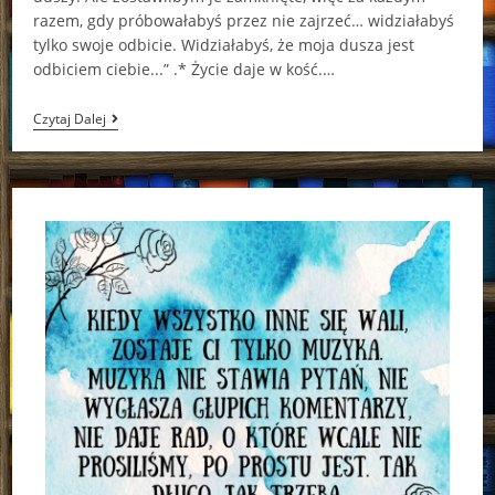
razem, gdy próbowałabyś przez nie zajrzeć… widziałabyś
tylko swoje odbicie. Widziałabyś, że moja dusza jest
odbiciem ciebie...” .* Życie daje w kość.…
Dna
Czytaj Dalej
I
Słodycze