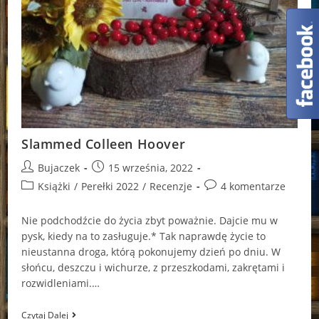
Slammed Colleen Hoover
Post
Post
Bujaczek
15 września, 2022
author:
published:
Post
Post
Książki
/
Perełki 2022
/
Recenzje
4 komentarze
category:
comments:
Nie podchodźcie do życia zbyt poważnie. Dajcie mu w
pysk, kiedy na to zasługuje.* Tak naprawdę życie to
nieustanna droga, którą pokonujemy dzień po dniu. W
słońcu, deszczu i wichurze, z przeszkodami, zakrętami i
rozwidleniami.…
Slammed
Czytaj Dalej