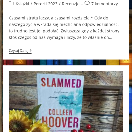
author:
published:
Post
Post
Książki
/
Perełki 2023
/
Recenzje
7 komentarzy
category:
comments:
Czasami strata łączy, a czasami rozdziela.* Gdy do
naszego życia wkrada się niechciana odpowiedzialność,
to trudno jest jej podołać. Zwłaszcza gdy z każdej strony
ktoś czegoś od nas wymaga i liczy, że to właśnie on…
Noc
Czytaj Dalej
Kupały
Katarzyna
Berenika
Miszczuk