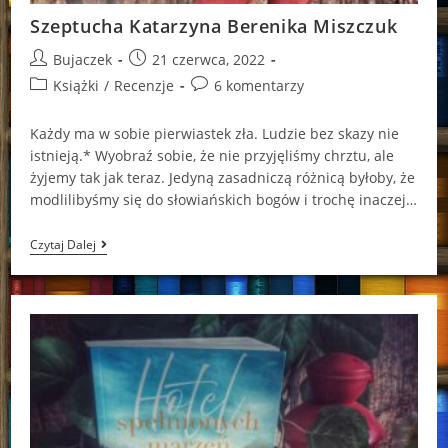
Szeptucha Katarzyna Berenika Miszczuk
Post
Post
Bujaczek
21 czerwca, 2022
author:
published:
Post
Post
Książki
/
Recenzje
6 komentarzy
category:
comments:
Każdy ma w sobie pierwiastek zła. Ludzie bez skazy nie
istnieją.* Wyobraź sobie, że nie przyjęliśmy chrztu, ale
żyjemy tak jak teraz. Jedyną zasadniczą różnicą byłoby, że
modlilibyśmy się do słowiańskich bogów i trochę inaczej…
Szeptucha
Czytaj Dalej
Katarzyna
Berenika
Miszczuk