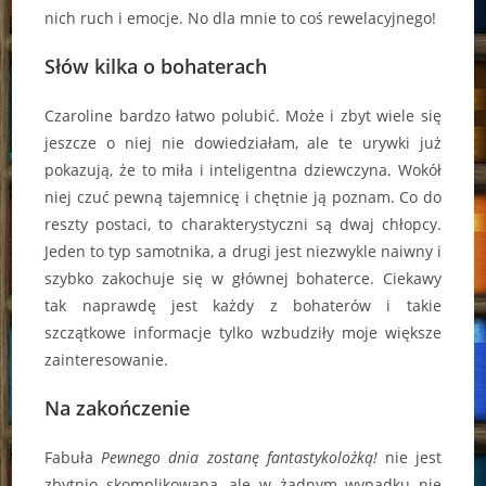
nich ruch i emocje. No dla mnie to coś rewelacyjnego!
Słów kilka o bohaterach
Czaroline bardzo łatwo polubić. Może i zbyt wiele się
jeszcze o niej nie dowiedziałam, ale te urywki już
pokazują, że to miła i inteligentna dziewczyna. Wokół
niej czuć pewną tajemnicę i chętnie ją poznam. Co do
reszty postaci, to charakterystyczni są dwaj chłopcy.
Jeden to typ samotnika, a drugi jest niezwykle naiwny i
szybko zakochuje się w głównej bohaterce. Ciekawy
tak naprawdę jest każdy z bohaterów i takie
szczątkowe informacje tylko wzbudziły moje większe
zainteresowanie.
Na zakończenie
Fabuła
Pewnego dnia zostanę fantastykolożką!
nie jest
zbytnio skomplikowana, ale w żadnym wypadku nie