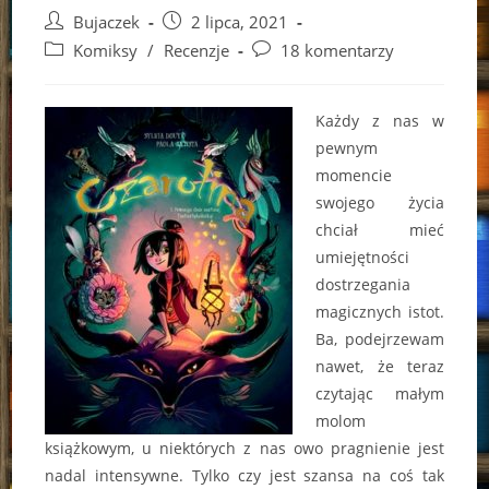
Post
Post
Bujaczek
2 lipca, 2021
author:
published:
Post
Post
Komiksy
/
Recenzje
18 komentarzy
category:
comments:
Każdy z nas w
pewnym
momencie
swojego życia
chciał mieć
umiejętności
dostrzegania
magicznych istot.
Ba, podejrzewam
nawet, że teraz
czytając małym
molom
książkowym, u niektórych z nas owo pragnienie jest
nadal intensywne. Tylko czy jest szansa na coś tak