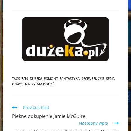
TAGS:
8/10
,
DUŻEKA
,
EGMONT
,
FANTASTYKA
,
RECENZENCKIE
,
SERIA
CZAROLINA
,
SYLVIA DOUYÉ
Read
Previous Post
more
Piękne odkupienie Jamie McGuire
articles
Następny wpis