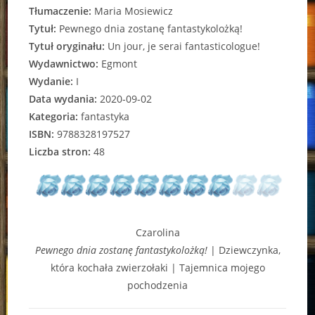
Tłumaczenie:
Maria Mosiewicz
Tytuł:
Pewnego dnia zostanę fantastykolożką!
Tytuł oryginału:
Un jour, je serai fantasticologue!
Wydawnictwo:
Egmont
Wydanie:
I
Data wydania:
2020-09-02
Kategoria:
fantastyka
ISBN:
9788328197527
Liczba stron:
48
Czarolina
Pewnego dnia zostanę fantastykolożką!
| Dziewczynka,
która kochała zwierzołaki | Tajemnica mojego
pochodzenia