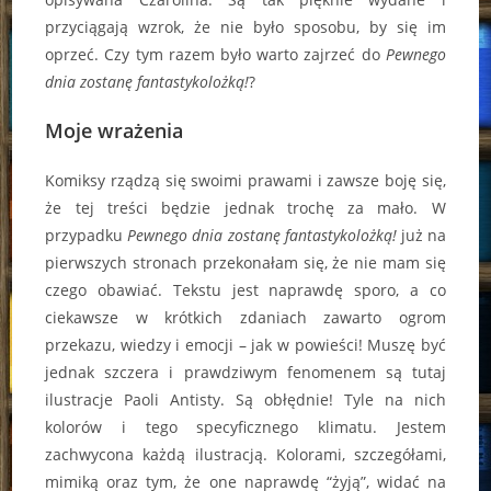
przyciągają wzrok, że nie było sposobu, by się im
oprzeć. Czy tym razem było warto zajrzeć do
Pewnego
dnia zostanę fantastykolożką!
?
Moje wrażenia
Komiksy rządzą się swoimi prawami i zawsze boję się,
że tej treści będzie jednak trochę za mało. W
przypadku
Pewnego dnia zostanę fantastykolożką!
już na
pierwszych stronach przekonałam się, że nie mam się
czego obawiać. Tekstu jest naprawdę sporo, a co
ciekawsze w krótkich zdaniach zawarto ogrom
przekazu, wiedzy i emocji – jak w powieści! Muszę być
jednak szczera i prawdziwym fenomenem są tutaj
ilustracje Paoli Antisty. Są obłędnie! Tyle na nich
kolorów i tego specyficznego klimatu. Jestem
zachwycona każdą ilustracją. Kolorami, szczegółami,
mimiką oraz tym, że one naprawdę “żyją”, widać na