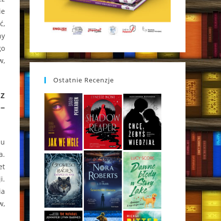
ie
ć,
ny
go
w,
Ostatnie Recenzje
z
 –
lu
a.
et
i.
ia
w,