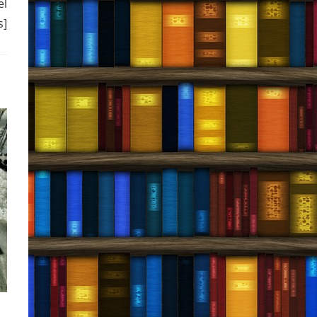
el
s]