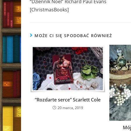
“Dziennik Noel” Richard Paul Evans
articles
[ChristmasBooks]
MOŻE CI SIĘ SPODOBAĆ RÓWNIEŻ
“Rozdarte serce” Scarlett Cole
20 marca, 2019
Mój