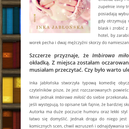
zupełnie inny tr
posiadają wybu
gdy otrzymują
blask i zrobić 
hotel, by zarab
worek pecha i dwaj mężczyźni skorzy do namieszani
Szczerze przyznaje, że
Imbirowa miło
okładką. Z miejsca zostałam oczarowana
musiałam przeczytać. Czy było warto ule
Inka Jabłońska stworzyła typową komedię obycz
czytelników pisze, że jest rozczarowanych powieś
Mnie jednak
Imbirowa miłość
do siebie przekonała.
jeśli występują, to opisane tak fajnie, że bardziej 
Autorka ma duże poczucie humoru oraz lekki styl p
łatwo się domyślić. Jednak droga do niego jest
komicznych scen, chwil wzruszeń i odnajdywania si