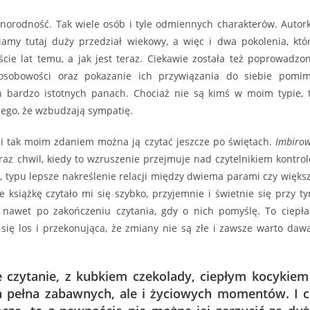
żnorodność. Tak wiele osób i tyle odmiennych charakterów. Autor
Mamy tutaj duży przedział wiekowy, a więc i dwa pokolenia, któ
aście lat temu, a jak jest teraz. Ciekawie została też poprowadzo
 osobowości oraz pokazanie ich przywiązania do siebie pomi
bardzo istotnych panach. Chociaż nie są kimś w moim typie, 
kiego, że wzbudzają sympatię.
e i tak moim zdaniem można ją czytać jeszcze po świętach.
Imbiro
z chwil, kiedy to wzruszenie przejmuje nad czytelnikiem kontrol
, typu lepsze nakreślenie relacji między dwiema parami czy więks
 książkę czytało mi się szybko, przyjemnie i świetnie się przy t
nawet po zakończeniu czytania, gdy o nich pomyślę. To ciepła
się los i przekonująca, że zmiany nie są złe i zawsze warto daw
 czytanie, z kubkiem czekolady, ciepłym kocykiem
 pełna zabawnych, ale i życiowych momentów. I 