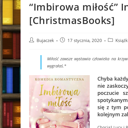
“Imbirowa miłość” I
[ChristmasBooks]
Post
Post
Post
Bujaczek
17 stycznia, 2020
Książk
author:
published:
category:
Miłość zawsze wystawia człowieka na krzywdę
wygrałaś.*
Chyba każdy
nie zaskocz
poczucie s
spotykanym.
się z tym p
kolejnym za
Chociaż Lucy i R