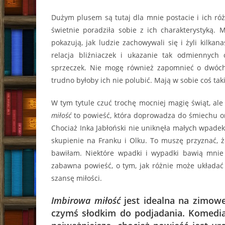
Dużym plusem są tutaj dla mnie postacie i ich ró
świetnie poradziła sobie z ich charakterystyką. 
pokazują, jak ludzie zachowywali się i żyli kilkan
relacja bliźniaczek i ukazanie tak odmiennych
sprzeczek. Nie mogę również zapomnieć o dwóch 
trudno byłoby ich nie polubić. Mają w sobie coś ta
W tym tytule czuć trochę mocniej magię świąt, al
miłość
to powieść, która doprowadza do śmiechu ora
Chociaż Inka Jabłoński nie uniknęła małych wpadek
skupienie na Franku i Olku. To muszę przyznać, że
bawiłam. Niektóre wpadki i wypadki bawią mnie 
zabawna powieść, o tym, jak różnie może układać 
szansę miłości.
Imbirowa miłość
jest idealna na zimowe
czymś słodkim do podjadania. Komedia