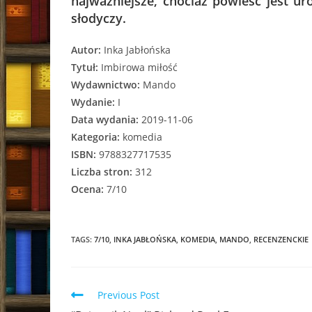
najważniejsze, chociaż powieść jest ur
słodyczy.
Autor:
Inka Jabłońska
Tytuł:
Imbirowa miłość
Wydawnictwo:
Mando
Wydanie:
I
Data wydania:
2019-11-06
Kategoria:
komedia
ISBN:
9788327717535
Liczba stron:
312
Ocena:
7/10
TAGS:
7/10
,
INKA JABŁOŃSKA
,
KOMEDIA
,
MANDO
,
RECENZENCKIE
Read
Previous Post
more