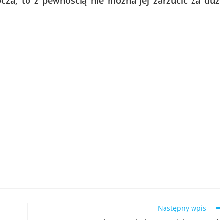
ocza, to z pewnością nie można jej zarzucić za du
Następny wpis