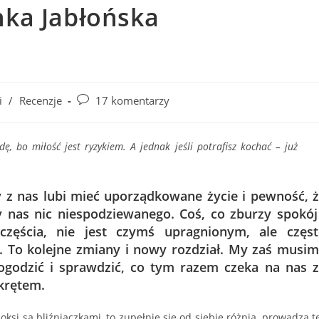
nka Jabłońska
Post
i
/
Recenzje
17 komentarzy
comments:
, bo miłość jest ryzykiem. A jednak jeśli potrafisz kochać – już
 z nas lubi mieć uporządkowane życie i pewność, 
y nas nic niespodziewanego. Coś, co zburzy spokój
zczęścia, nie jest czymś upragnionym, ale częs
 To kolejne zmiany i nowy rozdział. My zaś musi
ogodzić i sprawdzić, co tym razem czeka na nas 
krętem.
oksi są bliźniaczkami, to zupełnie się od siebie różnią, prowadzą t