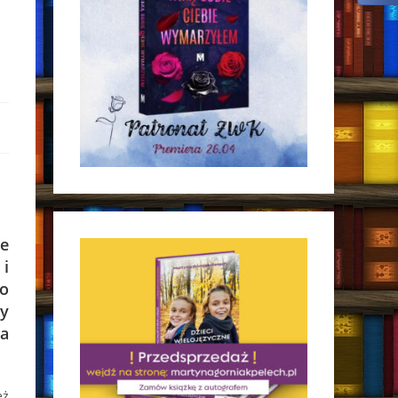
że
 i
to
my
za
eż