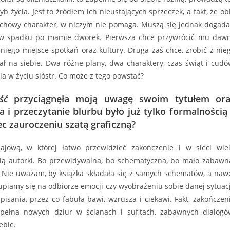
yb życia. Jest to źródłem ich nieustających sprzeczek, a fakt, że ob
chowy charakter, w niczym nie pomaga. Muszą się jednak dogada
 w spadku po mamie dworek. Pierwsza chce przywrócić mu daw
z niego miejsce spotkań oraz kultury. Druga zaś chce, zrobić z nie
iał na siebie. Dwa różne plany, dwa charaktery, czas świąt i cudó
a w życiu sióstr. Co może z tego powstać?
ść
przyciągnęła moją uwagę swoim tytułem ora
 i przeczytanie blurbu było już tylko formalnością
c zauroczeniu szatą graficzną?
ajową, w której łatwo przewidzieć zakończenie i w sieci wie
cią autorki. Bo przewidywalna, bo schematyczna, bo mało zabawn
 Nie uważam, by książka składała się z samych schematów, a naw
skupiamy się na odbiorze emocji czy wyobrażeniu sobie danej sytuacj
isania, przez co fabuła bawi, wzrusza i ciekawi. Fakt, zakończen
 pełna nowych dziur w ścianach i sufitach, zabawnych dialogó
ebie.