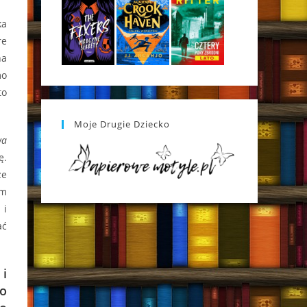
ka
re
na
mo
to
Moje Drugie Dziecko
wa
ę.
ze
ym
 i
ać
 i
co