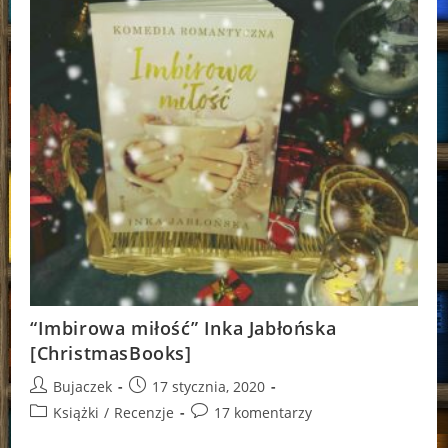
“Imbirowa miłość” Inka Jabłońska
[ChristmasBooks]
Post
Post
Bujaczek
17 stycznia, 2020
author:
published:
Post
Post
Książki
/
Recenzje
17 komentarzy
category:
comments: