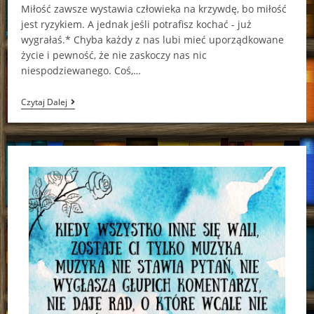
Miłość zawsze wystawia człowieka na krzywdę, bo miłość
jest ryzykiem. A jednak jeśli potrafisz kochać - już
wygrałaś.* Chyba każdy z nas lubi mieć uporządkowane
życie i pewność, że nie zaskoczy nas nic
niespodziewanego. Coś,…
“Imbirowa
Czytaj Dalej
Miłość”
Inka
Jabłońska
[ChristmasBooks]