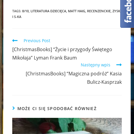
TAGS:
8/10
,
LITERATURA DZIECIĘCA
,
MATT HAIG
,
RECENZENCKIE
,
ZYSK
I S-KA
Read
Previous Post
more
[ChristmasBooks] “Życie i przygody Świętego
articles
Mikołaja” Lyman Frank Baum
Następny wpis
[ChristmasBooks] “Magiczna podróż” Kasia
Bulicz-Kasprzak
MOŻE CI SIĘ SPODOBAĆ RÓWNIEŻ