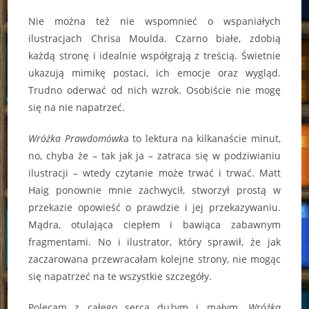
Nie można też nie wspomnieć o wspaniałych
ilustracjach Chrisa Moulda. Czarno białe, zdobią
każdą stronę i idealnie współgrają z treścią. Świetnie
ukazują mimikę postaci, ich emocje oraz wygląd.
Trudno oderwać od nich wzrok. Osobiście nie mogę
się na nie napatrzeć.
Wróżka Prawdomówk
a to lektura na kilkanaście minut,
no, chyba że – tak jak ja – zatraca się w podziwianiu
ilustracji – wtedy czytanie może trwać i trwać. Matt
Haig ponownie mnie zachwycił, stworzył prostą w
przekazie opowieść o prawdzie i jej przekazywaniu.
Mądra, otulająca ciepłem i bawiąca zabawnym
fragmentami. No i ilustrator, który sprawił, że jak
zaczarowana przewracałam kolejne strony, nie mogąc
się napatrzeć na te wszystkie szczegóły.
Polecam z całego serca dużym i małym.
Wróżka