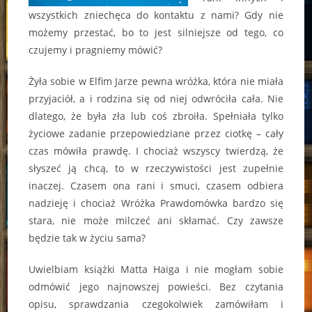
wszystkich zniechęca do kontaktu z nami? Gdy nie
możemy przestać, bo to jest silniejsze od tego, co
czujemy i pragniemy mówić?
Żyła sobie w Elfim Jarze pewna wróżka, która nie miała
przyjaciół, a i rodzina się od niej odwróciła cała. Nie
dlatego, że była zła lub coś zbroiła. Spełniała tylko
życiowe zadanie przepowiedziane przez ciotkę – cały
czas mówiła prawdę. I chociaż wszyscy twierdzą, że
słyszeć ją chcą, to w rzeczywistości jest zupełnie
inaczej. Czasem ona rani i smuci, czasem odbiera
nadzieję i chociaż Wróżka Prawdomówka bardzo się
stara, nie może milczeć ani skłamać. Czy zawsze
będzie tak w życiu sama?
Uwielbiam książki Matta Haiga i nie mogłam sobie
odmówić jego najnowszej powieści. Bez czytania
opisu, sprawdzania czegokolwiek zamówiłam i