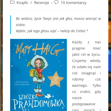
author:
published:
Post
Post
Książki
/
Recenzje
10 komentarzy
category:
comments:
Bo widzisz, życie Twoje jest jak głos, musisz wierzyć w
siebie.
Wybór, jak tego głosu użyć – należy do Ciebie.*
Każdy z nas
pragnie mieć
jakiś cel w życiu.
Czujemy wtedy,
że udało się nam
coś osiągnąć i
robimy coś
ważnego. Tylko
co zrobić, gdy
nasze
postępowanie
rani innych i