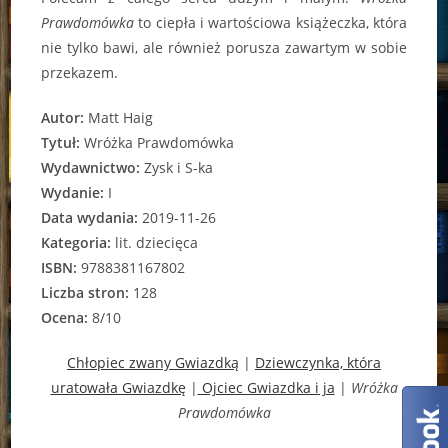
Prawdomówka
to ciepła i wartościowa książeczka, która
nie tylko bawi, ale również porusza zawartym w sobie
przekazem.
Autor:
Matt Haig
Tytuł:
Wróżka Prawdomówka
Wydawnictwo:
Zysk i S-ka
Wydanie:
I
Data wydania:
2019-11-26
Kategoria:
lit. dziecięca
ISBN:
9788381167802
Liczba stron:
128
Ocena:
8/10
Chłopiec zwany Gwiazdką
|
Dziewczynka, która
uratowała Gwiazdkę
|
Ojciec Gwiazdka i ja
|
Wróżka
Prawdomówka