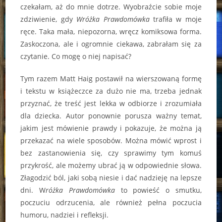
czekałam, aż do mnie dotrze. Wyobraźcie sobie moje
zdziwienie, gdy
Wróżka Prawdomówka
trafiła w moje
ręce. Taka mała, niepozorna, wręcz komiksowa forma.
Zaskoczona, ale i ogromnie ciekawa, zabrałam się za
czytanie. Co mogę o niej napisać?
Tym razem Matt Haig postawił na wierszowaną formę
i tekstu w książeczce za dużo nie ma, trzeba jednak
przyznać, że treść jest lekka w odbiorze i zrozumiała
dla dziecka. Autor ponownie porusza ważny temat,
jakim jest mówienie prawdy i pokazuje, że można ją
przekazać na wiele sposobów. Można mówić wprost i
bez zastanowienia się, czy sprawimy tym komuś
przykrość, ale możemy ubrać ją w odpowiednie słowa.
Złagodzić ból, jaki sobą niesie i dać nadzieję na lepsze
dni. W
różka Prawdomówka
to powieść o smutku,
poczuciu odrzucenia, ale również pełna poczucia
humoru, nadziei i refleksji.