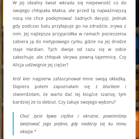
W jej idealny świat wkrada się niepewność co do
swojego chłopaka Maksa, ale przed tą najważniejszą
nocą nie chce podejmować żadnych decyzji. Jednak
gdy podczas balu przyłapuje go na zdradzie, zrywa z
nim. Jej najlepsza przyjaciółka w ramach pocieszenia
zabiera ją do nietypowego cyrku, gdzie na jej drodze
staje Hardian. Tych dwoje od razu się w sobie
zakochuje, ale chłopak skrywa pewną tajemnicę. Czy
Alicja udźwignie jej ciężar?
Król kier
najpierw zafascynował mnie swoją okładką.
Dopiero potem zapoznałam się z
blurbem
i
stwierdziłam, że warto dać tej książce szansę, tym
bardziej że to debiut. Czy żałuje swojego wyboru?
Choć życie bywa ciężkie i okrutne, powinniśmy
świętować jego piękno, gdy nadarzy się ku temu
okazja.*