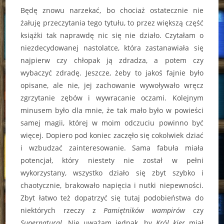
Będę znowu narzekać, bo chociaż ostatecznie nie
żałuję przeczytania tego tytułu, to przez większą część
książki tak naprawdę nic się nie działo. Czytałam o
niezdecydowanej nastolatce, która zastanawiała się
najpierw czy chłopak ją zdradza, a potem czy
wybaczyć zdradę. Jeszcze, żeby to jakoś fajnie było
opisane, ale nie, jej zachowanie wywoływało wręcz
zgrzytanie zębów i wywracanie oczami. Kolejnym
minusem było dla mnie, że tak mało było w powieści
samej magii, której w moim odczuciu powinno być
więcej. Dopiero pod koniec zaczęło się cokolwiek dziać
i wzbudzać zainteresowanie. Sama fabuła miała
potencjał, który niestety nie został w pełni
wykorzystany, wszystko działo się zbyt szybko i
chaotycznie, brakowało napięcia i nutki niepewności.
Zbyt łatwo też dopatrzyć się tutaj podobieństwa do
niektórych rzeczy z
Pamiętników wampirów
czy
Supernatural
. Nie uważam jednak, by
Król kier
miał