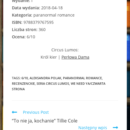
Wydanie:
I
Data wydania:
2018-04-18
Kategoria:
paranormal romance
ISBN:
9788379767595
Liczba stron:
360
Ocena:
6/10
Circus Lumos:
Król kier |
Perłowa Dama
TAGS:
6/10
,
ALEKSANDRA POLAK
,
PARANORMAL ROMANCE
,
RECENZENCKIE
,
SERIA CIRCUS LUMOS
,
WE NEED YA/CZWARTA
STRONA
Read
Previous Post
more
“To nie ja, kochanie” Tillie Cole
articles
Następny wpis