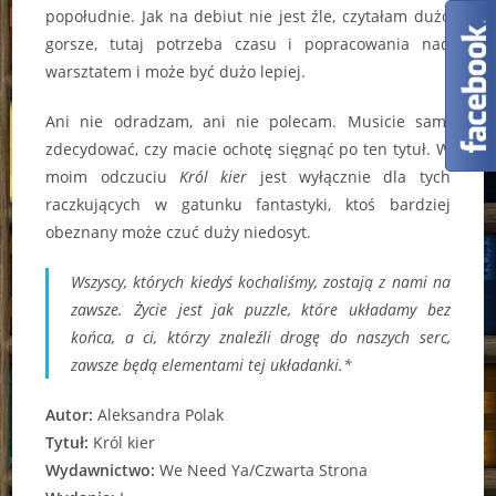
popołudnie. Jak na debiut nie jest źle, czytałam dużo
gorsze, tutaj potrzeba czasu i popracowania nad
warsztatem i może być dużo lepiej.
Ani nie odradzam, ani nie polecam. Musicie sami
zdecydować, czy macie ochotę sięgnąć po ten tytuł. W
moim odczuciu
Król kier
jest wyłącznie dla tych
raczkujących w gatunku fantastyki, ktoś bardziej
obeznany może czuć duży niedosyt.
Wszyscy, których kiedyś kochaliśmy, zostają z nami na
zawsze. Życie jest jak puzzle, które układamy bez
końca, a ci, którzy znaleźli drogę do naszych serc,
zawsze będą elementami tej układanki.*
Autor:
Aleksandra Polak
Tytuł:
Król kier
Wydawnictwo:
We Need Ya/Czwarta Strona