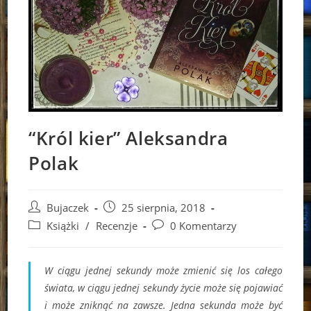
“Król kier” Aleksandra
Polak
Post
Post
Bujaczek
25 sierpnia, 2018
author:
published:
Post
Post
Książki
/
Recenzje
0 Komentarzy
category:
comments:
W ciągu jednej sekundy może zmienić się los całego
świata, w ciągu jednej sekundy życie może się pojawiać
i może zniknąć na zawsze. Jedna sekunda może być