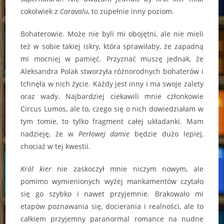
cokolwiek z
Caravalu
, to zupełnie inny poziom.
Bohaterowie. Może nie byli mi obojętni, ale nie mieli
też w sobie takiej iskry, która sprawiłaby, że zapadną
mi mocniej w pamięć. Przyznać muszę jednak, że
Aleksandra Polak stworzyła różnorodnych bohaterów i
tchnęła w nich życie. Każdy jest inny i ma swoje zalety
oraz wady. Najbardziej ciekawili mnie członkowie
Circus Lumos, ale to, czego się o nich dowiedziałam w
tym tomie, to tylko fragment całej układanki. Mam
nadzieję, że w
Perłowej damie
będzie dużo lepiej,
chociaż w tej kwestii.
Król kier
nie zaskoczył mnie niczym nowym, ale
pomimo wymienionych wyżej mankamentów czytało
się go szybko i nawet przyjemnie. Brakowało mi
etapów poznawania się, docierania i realności, ale to
całkiem przyjemny paranormal romance na nudne