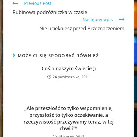
Read
Previous Post
more
Rubinowa podróżniczka w czasie
articles
Następny wpis
Nie uciekniesz przed Przeznaczeniem
MOŻE CI SIĘ SPODOBAĆ RÓWNIEŻ
Coś o naszym świecie ;)
24 października, 2011
„Ale przeszłość to tylko wspomnienie,
przyszłość to tylko oczekiwanie, a
rzeczywistość przeżywamy teraz, w tej
chwili”*
15 lutego, 2013