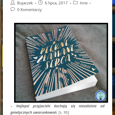
Post
Post
Post
Bujaczek
6 lipca, 2017
Inne
author:
published:
category:
Post
0 Komentarzy
comments:
– Najlepsi przyjaciele kochają się niezależnie od
genetycznych uwarunkowań.
[s. 95]