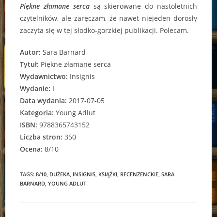
Piękne złamane serca
są skierowane do nastoletnich
czytelników, ale zaręczam, że nawet niejeden dorosły
zaczyta się w tej słodko-gorzkiej publikacji. Polecam.
Autor:
Sara Barnard
Tytuł:
Piękne złamane serca
Wydawnictwo:
Insignis
Wydanie:
I
Data wydania:
2017-07-05
Kategoria:
Young Adlut
ISBN:
9788365743152
Liczba stron:
350
Ocena:
8/10
TAGS:
8/10
,
DUŻEKA
,
INSIGNIS
,
KSIĄŻKI
,
RECENZENCKIE
,
SARA
BARNARD
,
YOUNG ADLUT