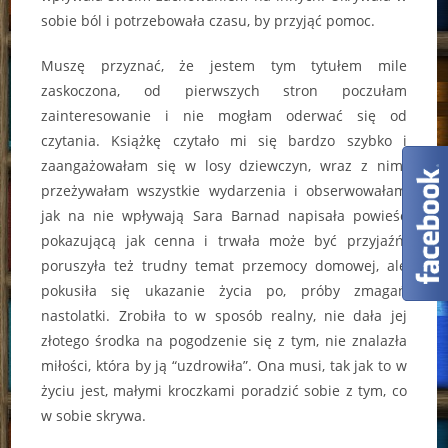
sobie ból i potrzebowała czasu, by przyjąć pomoc.
Muszę przyznać, że jestem tym tytułem mile
zaskoczona, od pierwszych stron poczułam
zainteresowanie i nie mogłam oderwać się od
czytania. Książkę czytało mi się bardzo szybko i
zaangażowałam się w losy dziewczyn, wraz z nimi
przeżywałam wszystkie wydarzenia i obserwowałam
jak na nie wpływają Sara Barnad napisała powieść
pokazującą jak cenna i trwała może być przyjaźń,
poruszyła też trudny temat przemocy domowej, ale
pokusiła się ukazanie życia po, próby zmagań
nastolatki. Zrobiła to w sposób realny, nie dała jej
złotego środka na pogodzenie się z tym, nie znalazła
miłości, która by ją “uzdrowiła”. Ona musi, tak jak to w
życiu jest, małymi kroczkami poradzić sobie z tym, co
w sobie skrywa.