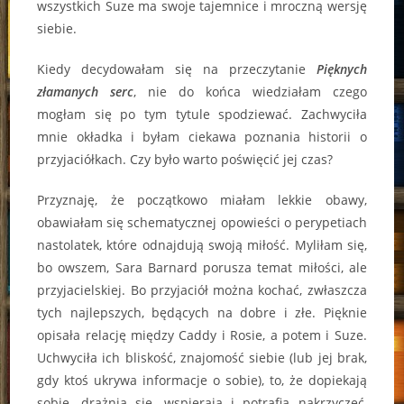
wszystkich Suze ma swoje tajemnice i mroczną wersję
siebie.
Kiedy decydowałam się na przeczytanie
Pięknych
złamanych serc
, nie do końca wiedziałam czego
mogłam się po tym tytule spodziewać. Zachwyciła
mnie okładka i byłam ciekawa poznania historii o
przyjaciółkach. Czy było warto poświęcić jej czas?
Przyznaję, że początkowo miałam lekkie obawy,
obawiałam się schematycznej opowieści o perypetiach
nastolatek, które odnajdują swoją miłość. Myliłam się,
bo owszem, Sara Barnard porusza temat miłości, ale
przyjacielskiej. Bo przyjaciół można kochać, zwłaszcza
tych najlepszych, będących na dobre i złe. Pięknie
opisała relację między Caddy i Rosie, a potem i Suze.
Uchwyciła ich bliskość, znajomość siebie (lub jej brak,
gdy ktoś ukrywa informacje o sobie), to, że dopiekają
sobie, drażnią się, wspierają i potrafią nakrzyczeć,