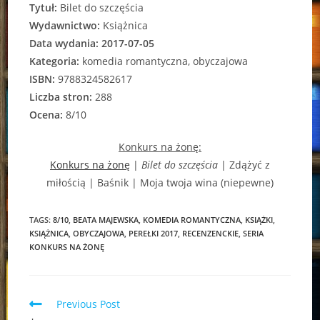
Tytuł:
Bilet do szczęścia
Wydawnictwo:
Książnica
Data wydania: 2017-07-05
Kategoria:
komedia romantyczna, obyczajowa
ISBN:
9788324582617
Liczba stron:
288
Ocena:
8/10
Konkurs na żonę:
Konkurs na żonę
|
Bilet do szczęścia
| Zdążyć z
miłością | Baśnik | Moja twoja wina (niepewne)
TAGS:
8/10
,
BEATA MAJEWSKA
,
KOMEDIA ROMANTYCZNA
,
KSIĄŻKI
,
KSIĄŻNICA
,
OBYCZAJOWA
,
PEREŁKI 2017
,
RECENZENCKIE
,
SERIA
KONKURS NA ŻONĘ
Read
Previous Post
more