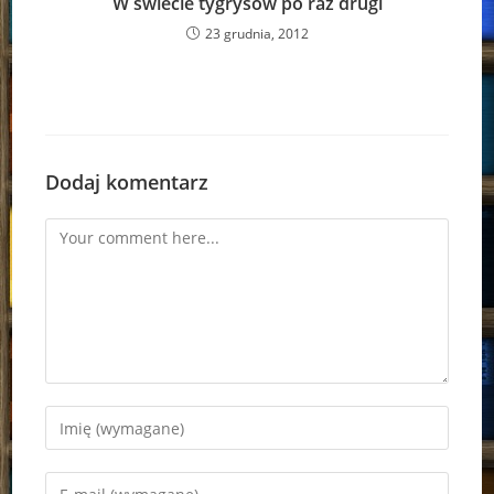
W świecie tygrysów po raz drugi
23 grudnia, 2012
Dodaj komentarz
Comment
Enter
your
name
Enter