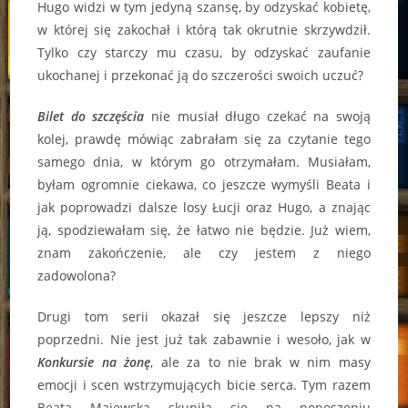
Hugo widzi w tym jedyną szansę, by odzyskać kobietę,
w której się zakochał i którą tak okrutnie skrzywdził.
Tylko czy starczy mu czasu, by odzyskać zaufanie
ukochanej i przekonać ją do szczerości swoich uczuć?
Bilet do szczęścia
nie musiał długo czekać na swoją
kolej, prawdę mówiąc zabrałam się za czytanie tego
samego dnia, w którym go otrzymałam. Musiałam,
byłam ogromnie ciekawa, co jeszcze wymyśli Beata i
jak poprowadzi dalsze losy Łucji oraz Hugo, a znając
ją, spodziewałam się, że łatwo nie będzie. Już wiem,
znam zakończenie, ale czy jestem z niego
zadowolona?
Drugi tom serii okazał się jeszcze lepszy niż
poprzedni. Nie jest już tak zabawnie i wesoło, jak w
Konkursie na żonę
, ale za to nie brak w nim masy
emocji i scen wstrzymujących bicie serca. Tym razem
Beata Majewska skupiła się na ponoszeniu