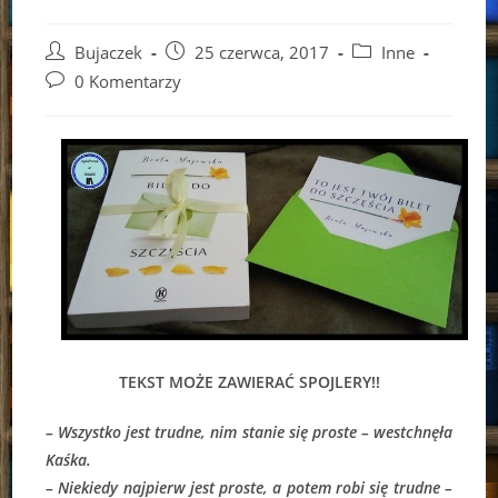
Post
Post
Post
Bujaczek
25 czerwca, 2017
Inne
author:
published:
category:
Post
0 Komentarzy
comments:
TEKST MOŻE ZAWIERAĆ SPOJLERY!!
– Wszystko jest trudne, nim stanie się proste – westchnęła
Kaśka.
– Niekiedy najpierw jest proste, a potem robi się trudne –