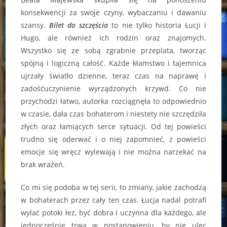
konsekwencji za swoje czyny, wybaczaniu i dawaniu
szansy.
Bilet do szczęścia
to nie tylko historia Łucji i
Hugo, ale również ich rodzin oraz znajomych.
Wszystko się ze sobą zgrabnie przeplata, tworząc
spójną i logiczną całość. Każde kłamstwo i tajemnica
ujrzały światło dzienne, teraz czas na naprawę i
zadośćuczynienie wyrządzonych krzywd. Co nie
przychodzi łatwo, autorka rozciągnęła to odpowiednio
w czasie, dała czas bohaterom i niestety nie szczędziła
złych oraz łamiących serce sytuacji. Od tej powieści
trudno się oderwać i o niej zapomnieć, z powieści
emocje się wręcz wylewają i nie można narzekać na
brak wrażeń.
Co mi się podoba w tej serii, to zmiany, jakie zachodzą
w bohaterach przez cały ten czas. Łucja nadal potrafi
wylać potoki łez, być dobra i uczynna dla każdego, ale
jednocześnie trwa w postanowieniu, by nie ulec