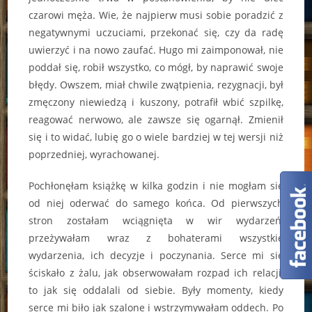
czarowi męża. Wie, że najpierw musi sobie poradzić z
negatywnymi uczuciami, przekonać się, czy da radę
uwierzyć i na nowo zaufać. Hugo mi zaimponował, nie
poddał się, robił wszystko, co mógł, by naprawić swoje
błędy. Owszem, miał chwile zwątpienia, rezygnacji, był
zmęczony niewiedzą i kuszony, potrafił wbić szpilkę,
reagować nerwowo, ale zawsze się ogarnął. Zmienił
się i to widać, lubię go o wiele bardziej w tej wersji niż
poprzedniej, wyrachowanej.
Pochłonęłam książkę w kilka godzin i nie mogłam się
od niej oderwać do samego końca. Od pierwszych
stron zostałam wciągnięta w wir wydarzeń,
przeżywałam wraz z bohaterami wszystkie
wydarzenia, ich decyzje i poczynania. Serce mi się
ściskało z żalu, jak obserwowałam rozpad ich relacji,
to jak się oddalali od siebie. Były momenty, kiedy
serce mi biło jak szalone i wstrzymywałam oddech. Po