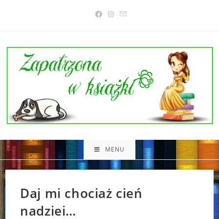
Skip
to
content
MENU
Daj mi chociaż cień
nadziei…