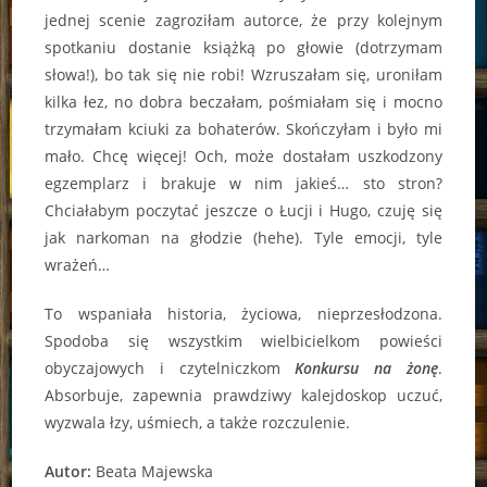
jednej scenie zagroziłam autorce, że przy kolejnym
spotkaniu dostanie książką po głowie (dotrzymam
słowa!), bo tak się nie robi! Wzruszałam się, uroniłam
kilka łez, no dobra beczałam, pośmiałam się i mocno
trzymałam kciuki za bohaterów. Skończyłam i było mi
mało. Chcę więcej! Och, może dostałam uszkodzony
egzemplarz i brakuje w nim jakieś… sto stron?
Chciałabym poczytać jeszcze o Łucji i Hugo, czuję się
jak narkoman na głodzie (hehe). Tyle emocji, tyle
wrażeń…
To wspaniała historia, życiowa, nieprzesłodzona.
Spodoba się wszystkim wielbicielkom powieści
obyczajowych i czytelniczkom
Konkursu na żonę
.
Absorbuje, zapewnia prawdziwy kalejdoskop uczuć,
wyzwala łzy, uśmiech, a także rozczulenie.
Autor:
Beata Majewska