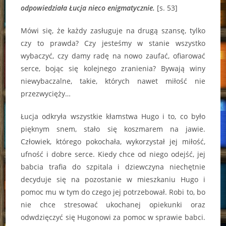
odpowiedziała Łucja nieco enigmatycznie.
[s. 53]
Mówi się, że każdy zasługuje na drugą szansę, tylko
czy to prawda? Czy jesteśmy w stanie wszystko
wybaczyć, czy damy radę na nowo zaufać, ofiarować
serce, bojąc się kolejnego zranienia? Bywają winy
niewybaczalne, takie, których nawet miłość nie
przezwycięży…
Łucja odkryła wszystkie kłamstwa Hugo i to, co było
pięknym snem, stało się koszmarem na jawie.
Człowiek, którego pokochała, wykorzystał jej miłość,
ufność i dobre serce. Kiedy chce od niego odejść, jej
babcia trafia do szpitala i dziewczyna niechętnie
decyduje się na pozostanie w mieszkaniu Hugo i
pomoc mu w tym do czego jej potrzebował. Robi to, bo
nie chce stresować ukochanej opiekunki oraz
odwdzięczyć się Hugonowi za pomoc w sprawie babci.