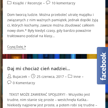
author:
published:
Post
Post
Książki
/
Recenzje
10 komentarzy
category:
comments:
Dom tworzą ludzie. Można przeboleć utratę majątku i
związanych z nim ważnych pamiątek, jednak dopóki żyją
ci, których kochamy, zawsze można zbudować całkiem
nowy dom.* Były kiedyś czasy, gdy bardzo poważnie
traktowano podział na klasy…
Klątwa
Czytaj Dalej
Ruin
Magdalena
Wala
Daj mi chociaż cień nadziei…
Post
Post
Post
Bujaczek
25 czerwca, 2017
Inne
author:
published:
category:
Post
0 Komentarzy
comments:
TEKST MOŻE ZAWIERAĆ SPOJLERY!! - Wszystko jest
trudne, nim stanie się proste – westchnęła Kaśka.-
Niekiedy najpierw jest proste, a potem robi się trudne –