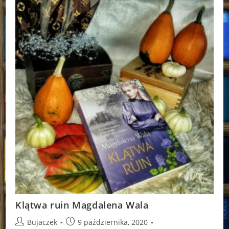
Klątwa ruin Magdalena Wala
Post
Post
Bujaczek
9 października, 2020