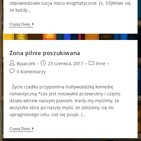
odpowiedziała Łucja nieco enigmatycznie. [s. 53]Mówi się,
że każdy…
Daj
Czytaj Dalej
Mi
Chociaż
Cień
Nadziei…
Żona pilnie poszukiwana
Post
Post
Post
Bujaczek
23 czerwca, 2017
Inne
author:
published:
category:
Post
0 Komentarzy
comments:
Życie rzadko przypomina hollywoodzką komedię
romantyczną.*Los jest niezwykle przewrotny i często
działa wbrew naszym planom. Kiedy my myślimy, że
wszystko idzie po naszej myśli, że zbliżamy się do
upragnionego celu, coś się psuje. I…
Żona
Czytaj Dalej
Pilnie
Poszukiwana