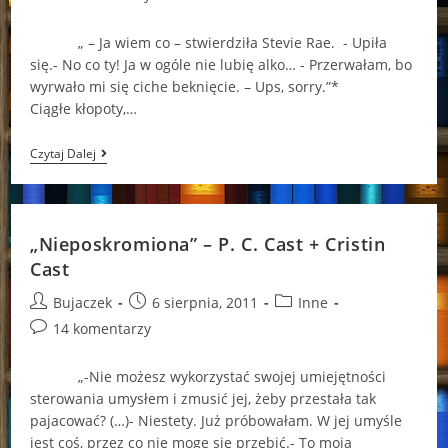
comments:
„ – Ja wiem co – stwierdziła Stevie Rae. - Upiła
się.- No co ty! Ja w ogóle nie lubię alko… - Przerwałam, bo
wyrwało mi się ciche beknięcie. – Ups, sorry.”*
Ciągłe kłopoty,…
„Osaczona”
Czytaj Dalej
–
P.
C.
Cast
+
„Nieposkromiona” – P. C. Cast + Cristin
Kristin
Cast
Cast
Post
Post
Post
Bujaczek
6 sierpnia, 2011
Inne
author:
published:
category:
Post
14 komentarzy
comments:
„-Nie możesz wykorzystać swojej umiejętności
sterowania umysłem i zmusić jej, żeby przestała tak
pajacować? (…)- Niestety. Już próbowałam. W jej umyśle
jest coś, przez co nie mogę się przebić.- To moja