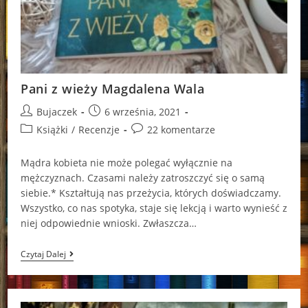
Pani z wieży Magdalena Wala
Post
Post
Bujaczek
6 września, 2021
author:
published:
Post
Post
Książki
/
Recenzje
22 komentarze
category:
comments:
Mądra kobieta nie może polegać wyłącznie na
mężczyznach. Czasami należy zatroszczyć się o samą
siebie.* Kształtują nas przeżycia, których doświadczamy.
Wszystko, co nas spotyka, staje się lekcją i warto wynieść z
niej odpowiednie wnioski. Zwłaszcza…
Pani
Czytaj Dalej
Z
Wieży
Magdalena
Wala