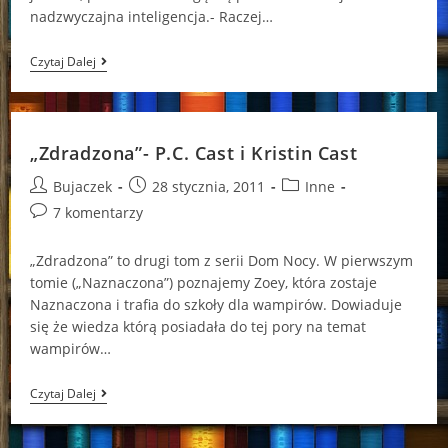
nadzwyczajna inteligencja.- Raczej…
„Nieposkromiona”
Czytaj Dalej
–
P.
C.
Cast
+
„Zdradzona”- P.C. Cast i Kristin Cast
Cristin
Cast
Post
Post
Post
Bujaczek
28 stycznia, 2011
Inne
author:
published:
category:
Post
7 komentarzy
comments:
„Zdradzona” to drugi tom z serii Dom Nocy. W pierwszym
tomie („Naznaczona”) poznajemy Zoey, która zostaje
Naznaczona i trafia do szkoły dla wampirów. Dowiaduje
się że wiedza którą posiadała do tej pory na temat
wampirów…
„Zdradzona”-
Czytaj Dalej
P.C.
Cast
I