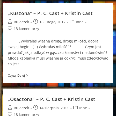
„Kuszona” – P. C. Cast + Kristin Cast
Post
Post
Post
Bujaczek
16 lutego, 2012
Inne
author:
published:
category:
Post
13 komentarzy
comments:
„Wybrałaś własną drogę, drogę miłości, dobra i
swojej bogini. (...) Wybrałaś miłość.”* Czym jest
prawda? Jak ją odkryć w gąszczu kłamstw i niedomówień?
Młoda kapłanka musi właśnie ją odkryć, musi zdecydować
co jest…
„Kuszona”
Czytaj Dalej
–
P.
C.
Cast
+
„Osaczona” – P. C. Cast + Kristin Cast
Kristin
Cast
Post
Post
Post
Bujaczek
14 sierpnia, 2011
Inne
author:
published:
category:
Post
18 komentarzy