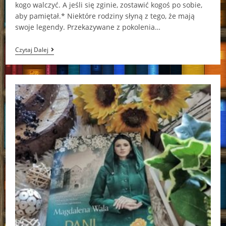
kogo walczyć. A jeśli się zginie, zostawić kogoś po sobie,
aby pamiętał.* Niektóre rodziny słyną z tego, że mają
swoje legendy. Przekazywane z pokolenia…
Duchy
Czytaj Dalej
Kurhanów
Magdalena
Wala