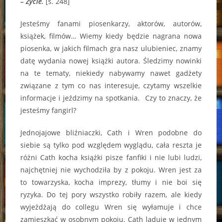
– Życie.
[s. 248]
Jesteśmy fanami piosenkarzy, aktorów, autorów,
książek, filmów… Wiemy kiedy będzie nagrana nowa
piosenka, w jakich filmach gra nasz ulubieniec, znamy
datę wydania nowej książki autora. Śledzimy nowinki
na te tematy, niekiedy nabywamy nawet gadżety
związane z tym co nas interesuje, czytamy wszelkie
informacje i jeździmy na spotkania. Czy to znaczy, że
jesteśmy fangirl?
Jednojajowe bliźniaczki, Cath i Wren podobne do
siebie są tylko pod względem wyglądu, cała reszta je
różni Cath kocha książki pisze fanfiki i nie lubi ludzi,
najchętniej nie wychodziła by z pokoju. Wren jest za
to towarzyska, kocha imprezy, tłumy i nie boi się
ryzyka. Do tej pory wszystko robiły razem, ale kiedy
wyjeżdżają do collegu Wren się wyłamuje i chce
zamieszkać w osobnym pokoju. Cath ląduje w jednym