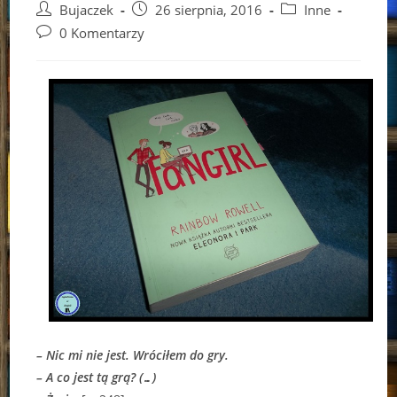
Post
Post
Post
Bujaczek
26 sierpnia, 2016
Inne
author:
published:
category:
Post
0 Komentarzy
comments:
– Nic mi nie jest. Wróciłem do gry.
– A co jest tą grą? (…)