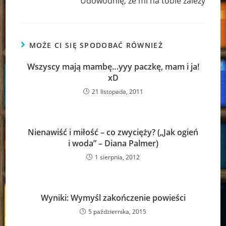
Udowodnię, że mi na tobie zależy
MOŻE CI SIĘ SPODOBAĆ RÓWNIEŻ
Wszyscy mają mambę…yyy paczkę, mam i ja!
xD
21 listopada, 2011
Nienawiść i miłość – co zwycięży? („Jak ogień
i woda” – Diana Palmer)
1 sierpnia, 2012
Wyniki: Wymyśl zakończenie powieści
5 października, 2015