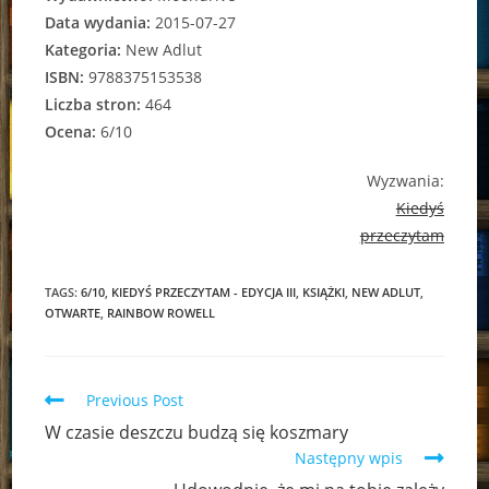
Data wydania:
2015-07-27
Kategoria:
New Adlut
ISBN:
9788375153538
Liczba stron:
464
Ocena:
6/10
Wyzwania:
Kiedyś
przeczytam
TAGS:
6/10
,
KIEDYŚ PRZECZYTAM - EDYCJA III
,
KSIĄŻKI
,
NEW ADLUT
,
OTWARTE
,
RAINBOW ROWELL
Read
Previous Post
more
W czasie deszczu budzą się koszmary
articles
Następny wpis