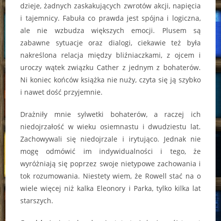
dzieje, żadnych zaskakujących zwrotów akcji, napięcia
i tajemnicy. Fabuła co prawda jest spójna i logiczna,
ale nie wzbudza większych emocji. Plusem są
zabawne sytuacje oraz dialogi, ciekawie też była
nakreślona relacja między bliźniaczkami, z ojcem i
uroczy wątek związku Cather z jednym z bohaterów.
Ni koniec końców książka nie nuży, czyta się ją szybko
i nawet dość przyjemnie.
Drażniły mnie sylwetki bohaterów, a raczej ich
niedojrzałość w wieku osiemnastu i dwudziestu lat.
Zachowywali się niedojrzale i irytująco. Jednak nie
mogę odmówić im indywidualności i tego, że
wyróżniają się poprzez swoje nietypowe zachowania i
tok rozumowania. Niestety wiem, że Rowell stać na o
wiele więcej niż kalka Eleonory i Parka, tylko kilka lat
starszych.