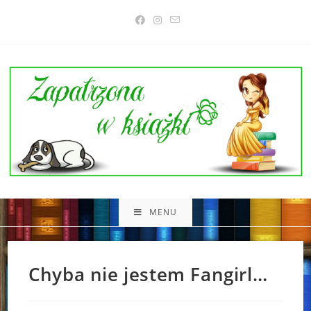
Skip
to
content
MENU
Chyba nie jestem Fangirl…