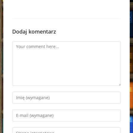
Dodaj komentarz
Comment
Enter
your
name
Enter
or
your
username
email
Enter
to