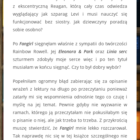
z ekscentryczną Reagan, którą cały czas odwiedza
wyglądający jak szparag Levi i musi nauczyć się
funkcjonować bez siostry. Jak dziewczyny poradzą
sobie osobno?
Po
Fangirl
sięgnęłam właśnie z sympatii do twórczości
Rainbow Rowell. Jej
Eleonora & Park
oraz
Linia serc
szturmem zdobyły moje serce więc i po ten tytuł
musiałam w końcu sięgnąć. Czy to był dobry wybór?
Popełniłam ogromny błąd zabierając się za opisanie
wrażeń z lektury na długo po przeczytaniu ponieważ
zatarły mi się wspomnienia odnośnie tego co czuję i
myślę na jej temat. Pewnie gdyby nie wyzwanie w
ramach, którego ją przeczytałam nie pokusiłabym się
o pisanie o niej, ale jak trzeba to trzeba. Z przykrością
muszę stwierdzić, że
Fangirl
mnie lekko rozczarował.
Tak naprawdę nic się w tej książce szczególnego nie