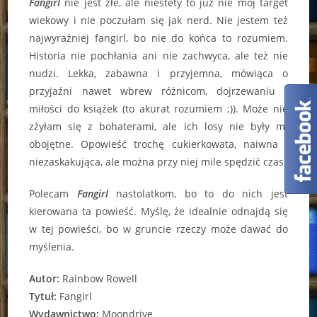
Fangirl
nie jest złe, ale niestety to już nie mój target
wiekowy i nie poczułam się jak nerd. Nie jestem też
najwyraźniej fangirl, bo nie do końca to rozumiem.
Historia nie pochłania ani nie zachwyca, ale też nie
nudzi. Lekka, zabawna i przyjemna, mówiąca o
przyjaźni nawet wbrew różnicom, dojrzewaniu i
miłości do książek (to akurat rozumiem ;)). Może nie
zżyłam się z bohaterami, ale ich losy nie były mi
obojętne. Opowieść trochę cukierkowata, naiwna i
niezaskakująca, ale można przy niej mile spędzić czas.
Polecam
Fangirl
nastolatkom, bo to do nich jest
kierowana ta powieść. Myślę, że idealnie odnajdą się
w tej powieści, bo w gruncie rzeczy może dawać do
myślenia.
Autor:
Rainbow Rowell
Tytuł:
Fangirl
Wydawnictwo:
Moondrive