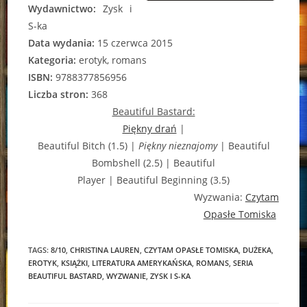
Wydawnictwo:
Zysk i
S-ka
Data wydania:
15 czerwca 2015
Kategoria:
erotyk, romans
ISBN:
9788377856956
Liczba stron:
368
Beautiful Bastard:
Piękny drań
|
Beautiful Bitch (1.5) |
Piękny nieznajomy
| Beautiful
Bombshell (2.5) | Beautiful
Player | Beautiful Beginning (3.5)
Wyzwania:
Czytam
Opasłe Tomiska
TAGS:
8/10
,
CHRISTINA LAUREN
,
CZYTAM OPASŁE TOMISKA
,
DUŻEKA
,
EROTYK
,
KSIĄŻKI
,
LITERATURA AMERYKAŃSKA
,
ROMANS
,
SERIA
BEAUTIFUL BASTARD
,
WYZWANIE
,
ZYSK I S-KA