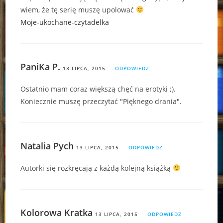
wiem, że tę serię muszę upolować
Moje-ukochane-czytadelka
PaniKa P.
13 LIPCA, 2015
ODPOWIEDZ
Ostatnio mam coraz większą chęć na erotyki ;).
Koniecznie muszę przeczytać "Pięknego drania".
Natalia Pych
13 LIPCA, 2015
ODPOWIEDZ
Autorki się rozkręcają z każdą kolejną książką
Kolorowa Kratka
13 LIPCA, 2015
ODPOWIEDZ