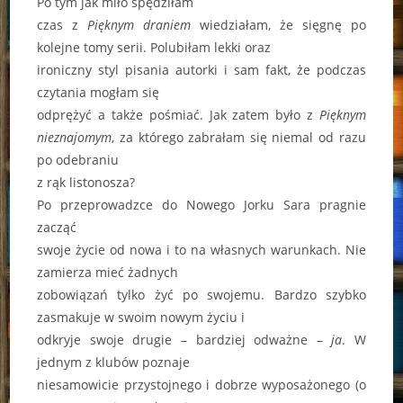
Po tym jak miło spędziłam
czas z
Pięknym draniem
wiedziałam, że sięgnę po
kolejne tomy serii. Polubiłam lekki oraz
ironiczny styl pisania autorki i sam fakt, że podczas
czytania mogłam się
odprężyć a także pośmiać. Jak zatem było z
Pięknym
nieznajomym
, za którego zabrałam się niemal od razu
po odebraniu
z rąk listonosza?
Po przeprowadzce do Nowego Jorku Sara pragnie
zacząć
swoje życie od nowa i to na własnych warunkach. Nie
zamierza mieć żadnych
zobowiązań tylko żyć po swojemu. Bardzo szybko
zasmakuje w swoim nowym życiu i
odkryje swoje drugie – bardziej odważne –
ja
. W
jednym z klubów poznaje
niesamowicie przystojnego i dobrze wyposażonego (o