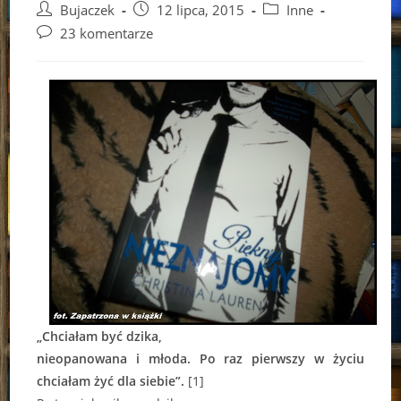
Post
Post
Post
Bujaczek
12 lipca, 2015
Inne
author:
published:
category:
Post
23 komentarze
comments:
„Chciałam być dzika,
nieopanowana i młoda. Po raz pierwszy w życiu
chciałam żyć dla siebie”.
[1]