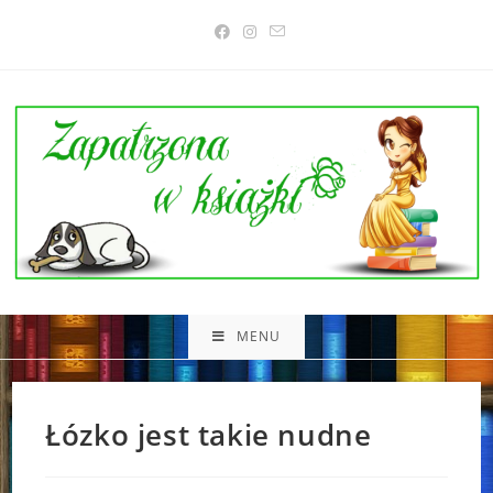
Skip
to
content
MENU
Łózko jest takie nudne