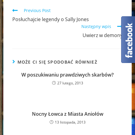
Read
Previous Post
more
Posłuchajcie legendy o Sally Jones
articles
Następny wpis
Uwierz w demony
MOŻE CI SIĘ SPODOBAĆ RÓWNIEŻ
W poszukiwaniu prawdziwych skarbów?
27 lutego, 2013
Nocny Łowca z Miasta Aniołów
13 listopada, 2013