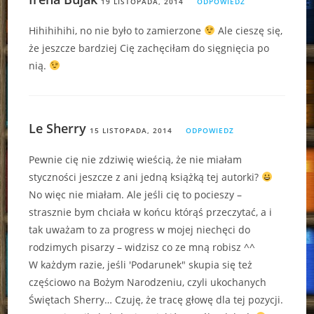
19 LISTOPADA, 2014
ODPOWIEDZ
Hihihihihi, no nie było to zamierzone
Ale cieszę się,
że jeszcze bardziej Cię zachęciłam do sięgnięcia po
nią.
Le Sherry
15 LISTOPADA, 2014
ODPOWIEDZ
Pewnie cię nie zdziwię wieścią, że nie miałam
styczności jeszcze z ani jedną książką tej autorki?
No więc nie miałam. Ale jeśli cię to pocieszy –
strasznie bym chciała w końcu którąś przeczytać, a i
tak uważam to za progress w mojej niechęci do
rodzimych pisarzy – widzisz co ze mną robisz ^^
W każdym razie, jeśli 'Podarunek" skupia się też
częściowo na Bożym Narodzeniu, czyli ukochanych
Świętach Sherry… Czuję, że tracę głowę dla tej pozycji.