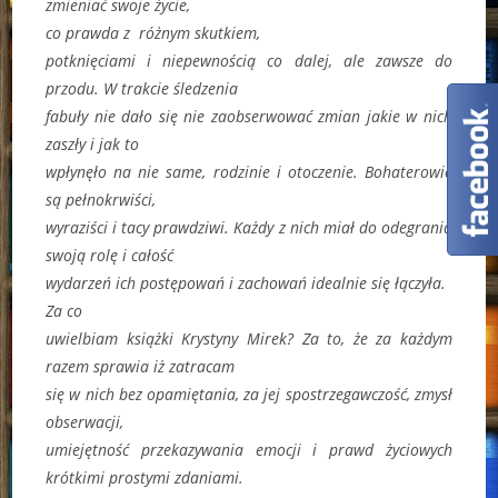
zmieniać swoje życie,
co prawda z różnym skutkiem,
potknięciami i niepewnością co dalej, ale zawsze do
przodu. W trakcie śledzenia
fabuły nie dało się nie zaobserwować zmian jakie w nich
zaszły i jak to
wpłynęło na nie same, rodzinie i otoczenie. Bohaterowie
są pełnokrwiści,
wyraziści i tacy prawdziwi. Każdy z nich miał do odegrania
swoją rolę i całość
wydarzeń ich postępowań i zachowań idealnie się łączyła.
Za co
uwielbiam książki Krystyny Mirek? Za to, że za każdym
razem sprawia iż zatracam
się w nich bez opamiętania, za jej spostrzegawczość, zmysł
obserwacji,
umiejętność przekazywania emocji i prawd życiowych
krótkimi prostymi zdaniami.