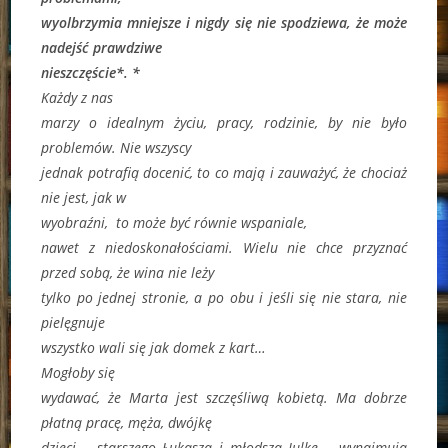
wyolbrzymia mniejsze i nigdy się nie spodziewa, że może
nadejść prawdziwe
nieszczęście*. *
Każdy z nas
marzy o idealnym życiu, pracy, rodzinie, by nie było
problemów. Nie wszyscy
jednak potrafią docenić, to co mają i zauważyć, że chociaż
nie jest, jak w
wyobraźni, to może być równie wspaniale,
nawet z niedoskonałościami. Wielu nie chce przyznać
przed sobą, że wina nie leży
tylko po jednej stronie, a po obu i jeśli się nie stara, nie
pielęgnuje
wszystko wali się jak domek z kart…
Mogłoby się
wydawać, że Marta jest szczęśliwą kobietą. Ma dobrze
płatną pracę, męża, dwójkę
dzieci – starszego Łukasza i młodszą Julkę – wynajmują