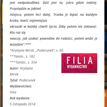
jest nadpobudliwe. Dziś jest tu, jutro gdzie indziej.
Przysiądzie w jakimś
miejscu, potem leci dalej. Trzeba je łapać na każdym
kroku, łowić najmniejsze
okruszki w każdej chwili życia. Żeby potem nie żałować.
Kto raz się
nauczy, jak szukać powodów do radości, potem widzi je
wszędzie”.***
*Krystyna Mirek, „Podarunek”, s. 60
**Tamże., s. 182
***Tamże., s. 354
Autor:
Krystyna
Mirek
Tytuł:
Podarunek
Wydawnictwo:
Filia
Rok wydania:
5 listopada 2014