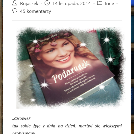
Post
Post
Post
Bujaczek
14 listopada, 2014
Inne
author:
published:
category:
Post
45 komentarzy
comments:
„Człowiek
tak sobie żyje z dnia na dzień, martwi się większymi
problemami,