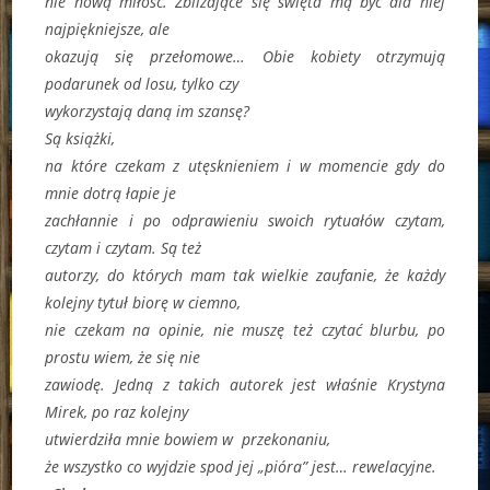
nie nową miłość. Zbliżające się święta mą być dla niej
najpiękniejsze, ale
okazują się przełomowe… Obie kobiety otrzymują
podarunek od losu, tylko czy
wykorzystają daną im szansę?
Są książki,
na które czekam z utęsknieniem i w momencie gdy do
mnie dotrą łapie je
zachłannie i po odprawieniu swoich rytuałów czytam,
czytam i czytam. Są też
autorzy, do których mam tak wielkie zaufanie, że każdy
kolejny tytuł biorę w ciemno,
nie czekam na opinie, nie muszę też czytać blurbu, po
prostu wiem, że się nie
zawiodę. Jedną z takich autorek jest właśnie Krystyna
Mirek, po raz kolejny
utwierdziła mnie bowiem w przekonaniu,
że wszystko co wyjdzie spod jej „pióra” jest… rewelacyjne.