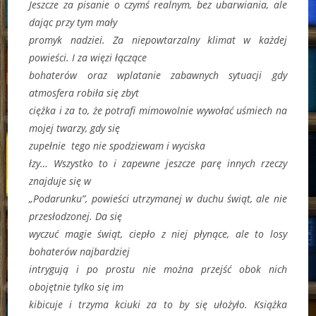
Jeszcze za pisanie o czymś realnym, bez ubarwiania, ale
dając przy tym mały
promyk nadziei. Za niepowtarzalny klimat w każdej
powieści. I za więzi łączące
bohaterów oraz wplatanie zabawnych sytuacji gdy
atmosfera robiła się zbyt
ciężka i za to, że potrafi mimowolnie wywołać uśmiech na
mojej twarzy, gdy się
zupełnie tego nie spodziewam i wyciska
łzy… Wszystko to i zapewne jeszcze parę innych rzeczy
znajduje się w
„Podarunku”, powieści utrzymanej w duchu świąt, ale nie
przesłodzonej. Da się
wyczuć magie świąt, ciepło z niej płynące, ale to losy
bohaterów najbardziej
intrygują i po prostu nie można przejść obok nich
obojętnie tylko się im
kibicuje i trzyma kciuki za to by się ułożyło. Książka