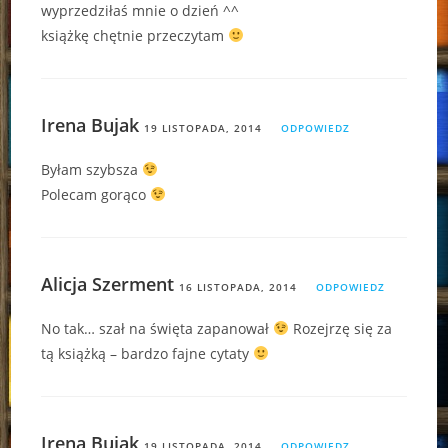
wyprzedziłaś mnie o dzień ^^
książkę chętnie przeczytam
Irena Bujak
19 LISTOPADA, 2014
ODPOWIEDZ
Byłam szybsza
Polecam gorąco
Alicja Szerment
16 LISTOPADA, 2014
ODPOWIEDZ
No tak… szał na święta zapanował
Rozejrzę się za
tą książką – bardzo fajne cytaty
Irena Bujak
19 LISTOPADA, 2014
ODPOWIEDZ