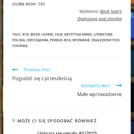
Liczba stron:
380
Wyzwania:
Book lovers
Znalezione pod choinką
TAGS:
9/10
,
BOOK LOVERS
,
FILIA
,
KRYSTYNA MIREK
,
LITERATURA
POLSKA
,
OBYCZAJOWA
,
PEREŁKI 2014
,
WYZWANIE
,
ZNALEZIONE POD
CHOINKĄ
Read
Previous Post
more
Pogodzić się z przeszłością
articles
Następny wpis
Małe wprowadzenie
MOŻE CI SIĘ SPODOBAĆ RÓWNIEŻ
Uginają się regały #1/2015