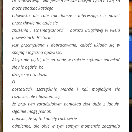
co zaobserwuje. Nie pisze o niczym nowym, tylko o tym, co
może spotkać każdego
człowieka, ale robi tak dobrze i interesująco iż nawet
przez chwilę nie czuje się
znużenia i schematyczności – bardzo uciążliwej w wielu
powieściach. Historia
jest przemyślana i dopracowana, całość układa się w
spójną i logiczną opowieść.
Akcja nie pędzi, ale na nudę w trakcie czytania narzekać
się nie będzie, bo
dzieje się i to dużo.
O
postaciach, szczególnie Marcie i Kai, mogłabym się
rozpisać, ale obawiam się,
że przy tym zdradziłabym poniekąd zbyt dużo z fabuły.
Ogólnie mogę jednak
napisać, że są to kobiety całkowicie
odmienne, ale obie w tym samym momencie zaczynają