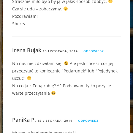
Strasznie miło było by ją w jakiś sposób zdobyć.
Czy się uda – zobaczymy.
Pozdrawiam!
Sherry
Irena Bujak
19 LISTOPADA, 2014
ODPOWIEDZ
No nie, nie zdziwiłam się.
Ale jeśli chcesz coś jej
przeczytać to koniecznie "Podarunek" lub "Pojedynek
uczuć"
No co ja z Tobą robię? ^^ Podsuwam tylko pozycje
warte przeczytania
PaniKa P.
15 LISTOPADA, 2014
ODPOWIEDZ
Muszę ją koniecznie przeczytać!