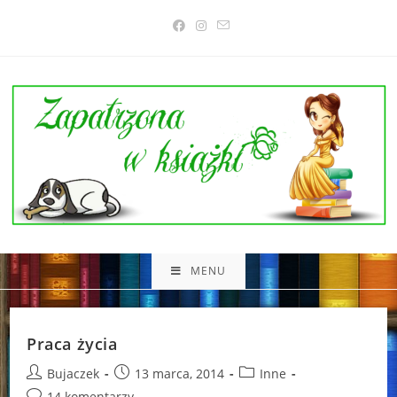
Skip
to
content
MENU
Praca życia
Post
Post
Post
Bujaczek
13 marca, 2014
Inne
author:
published:
category:
Post
14 komentarzy