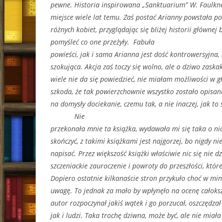
pewne. Historia inspirowana „Sanktuarium” W. Faulk
miejsce wiele lat temu. Zaś postać Arianny powstała poł
różnych kobiet, przyglądając się bliżej historii głównej
pomyśleć co one przeżyły. Fabuła
powieści, jak i sama Arianna jest dość kontrowersyjna,
szokująca. Akcja zaś toczy się wolno, ale o dziwo zask
wiele nie da się powiedzieć, nie miałam możliwości w gł
szkoda, że tak powierzchownie wszystko zostało opisan
na domysły dociekanie, czemu tak, a nie inaczej, jak to 
Nie
przekonała mnie ta książka, wydawała mi się taka o ni
skończyć, z takimi książkami jest najgorzej, bo nigdy ni
napisać. Przez większość książki właściwie nic się nie dz
szczeniackie zauroczenie i powroty do przeszłości, które
Dopiero ostatnie kilkanaście stron przykuło choć w m
uwagę. To jednak za mało by wpłynęło na ocenę całoksz
autor rozpoczynał jakiś wątek i go porzucał, oszczędzał
jak i ludzi. Taka trochę dziwna, może być, ale nie miał