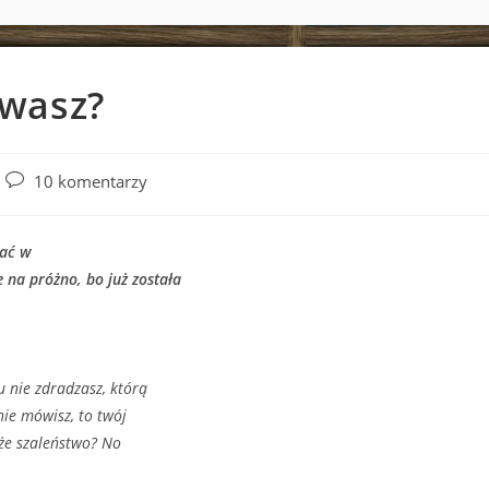
wasz?
Post
10 komentarzy
comments:
mać w
 na próżno, bo już została
 nie zdradzasz, którą
nie mówisz, to twój
oże szaleństwo? No