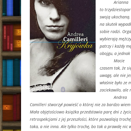
Arianna
to trzydziestopar
swoją ukochaną. 
na skutek wypadk
sobie radzi. Org
wybierają mężczy
patrzy i każdy m
obojgu, a jednak
Macie
czasem tak, że s
uwagę, ale nie je
właśnie było ze 
zaciekawiło, ale
Andrea
Camilleri stworzył powieść o której nie za bardzo wie
Mała objętościowo książka przedstawia parę dni z życi
retrospekcjami z jej przeszłości, które pozwalają troch
taka, a nie inna. Ale tylko trochę, bo tak a prawdę nic w