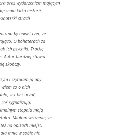
nera oraz wydarzeniem mającym
ączenia kilku historii
 bohaterki strach
 można by nawet rzec, że
akująco. O bohaterach za
ąb ich psychiki. Trochę
e. Autor bardziej stawia
się skończy.
czym i czytałam ją aby
e wiem co o nich
iało, sex bez uczuć,
 coś sygnalizują.
inimalnym stopniu moją
tałtu. Miałam wrażenie, że
 też na opisach miejsc,
a dla mnie w sobie nic