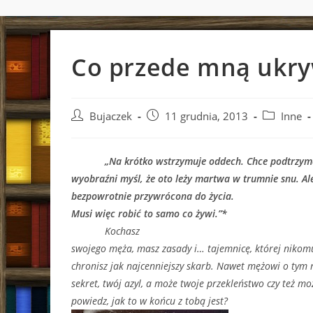
Co przede mną ukry
Post
Post
Post
Bujaczek
11 grudnia, 2013
Inne
author:
published:
category:
„Na krótko wstrzymuje oddech. Chce podtrzy
wyobraźni myśl, że oto leży martwa w trumnie snu. Ale
bezpowrotnie przywrócona do życia.
Musi więc robić to samo co żywi.”*
Kochasz
swojego męża, masz zasady i… tajemnicę, której nikomu
chronisz jak najcenniejszy skarb. Nawet mężowi o tym 
sekret, twój azyl, a może twoje przekleństwo czy też m
powiedz, jak to w końcu z tobą jest?