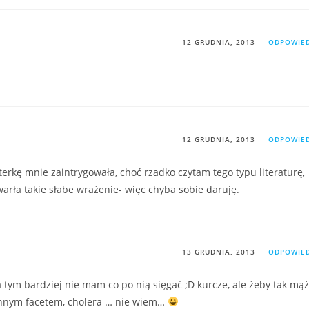
12 GRUDNIA, 2013
ODPOWIE
12 GRUDNIA, 2013
ODPOWIE
rkę mnie zaintrygowała, choć rzadko czytam tego typu literaturę,
arła takie słabe wrażenie- więc chyba sobie daruję.
13 GRUDNIA, 2013
ODPOWIE
ja tym bardziej nie mam co po nią sięgać ;D kurcze, ale żeby tak mąż
innym facetem, cholera … nie wiem…