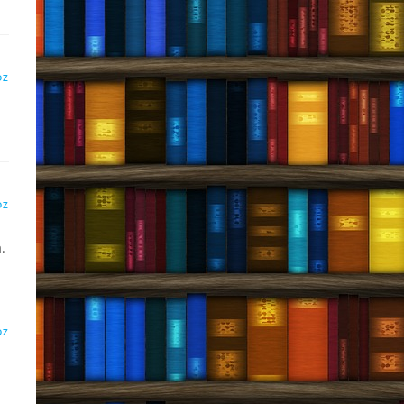
DZ
DZ
.
DZ