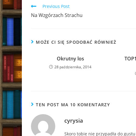
Read
Previous Post
more
Na Wzgórzach Strachu
articles
MOŻE CI SIĘ SPODOBAĆ RÓWNIEŻ
Okrutny los
TOP1
28 października, 2014
TEN POST MA 10 KOMENTARZY
cyrysia
Skoro tobie nie przypadła do gustu t