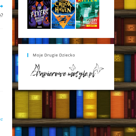
e?
Moje Drugie Dziecko
DZ