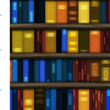
DZ
DZ
DZ