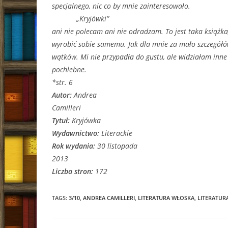
specjalnego, nic co by mnie zainteresowało.
„Kryjówki”
ani nie polecam ani nie odradzam. To jest taka książka,
wyrobić sobie samemu. Jak dla mnie za mało szczegółó
wątków. Mi nie przypadła do gustu, ale widziałam inne 
pochlebne.
*str. 6
Autor:
Andrea
Camilleri
Tytuł:
Kryjówka
Wydawnictwo:
Literackie
Rok wydania:
30 listopada
2013
Liczba stron:
172
TAGS:
3/10
,
ANDREA CAMILLERI
,
LITERATURA WŁOSKA
,
LITERATUR