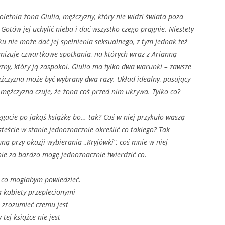
oletnia żona Giulia, mężczyzny, który nie widzi świata poza
Gotów jej uchylić nieba i dać wszystko czego pragnie. Niestety
u nie może dać jej spełnienia seksualnego, z tym jednak też
anizuje czwartkowe spotkania, na których wraz z Arianną
zny, który ją zaspokoi. Giulio ma tylko dwa warunki – zawsze
ężczyzna może być wybrany dwa razy. Układ idealny, pasujący
 mężczyzna czuje, że żona coś przed nim ukrywa. Tylko co?
ięgacie po jakąś książkę bo… tak? Coś w niej przykuło waszą
steście w stanie jednoznacznie określić co takiego? Tak
mną przy okazji wybierania „Kryjówki”, coś mnie w niej
 nie za bardzo mogę jednoznacznie twierdzić co.
m co mogłabym powiedzieć.
a kobiety przeplecionymi
ę zrozumieć czemu jest
 tej książce nie jest