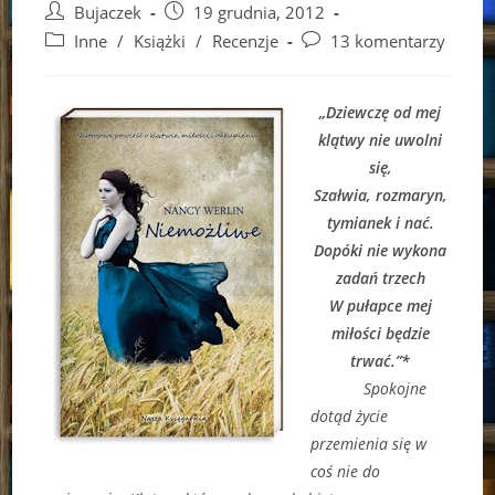
Post
Post
Bujaczek
19 grudnia, 2012
author:
published:
Post
Post
Inne
/
Książki
/
Recenzje
13 komentarzy
category:
comments:
„Dziewczę od mej
klątwy nie uwolni
się,
Szałwia, rozmaryn,
tymianek i nać.
Dopóki nie wykona
zadań trzech
W pułapce mej
miłości będzie
trwać.”*
Spokojne
dotąd życie
przemienia się w
coś nie do