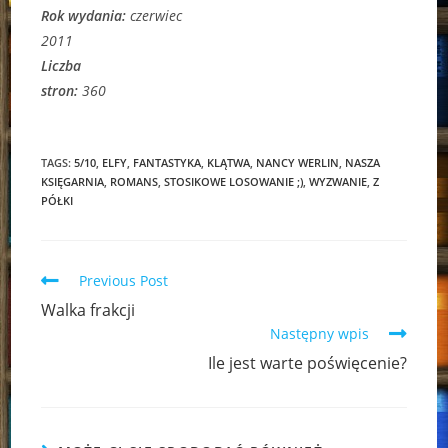
Rok wydania:
czerwiec
2011
Liczba
stron:
360
TAGS:
5/10
,
ELFY
,
FANTASTYKA
,
KLĄTWA
,
NANCY WERLIN
,
NASZA
KSIĘGARNIA
,
ROMANS
,
STOSIKOWE LOSOWANIE ;)
,
WYZWANIE
,
Z
PÓŁKI
Read
Previous Post
more
Walka frakcji
articles
Następny wpis
Ile jest warte poświęcenie?