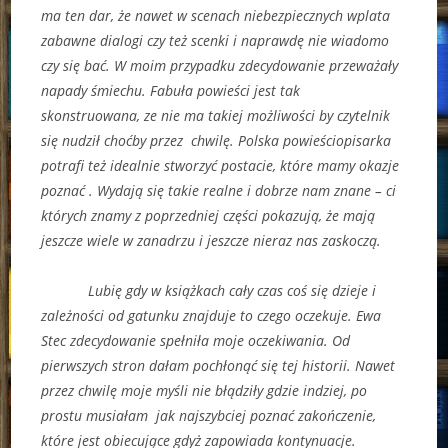
ma ten dar, że nawet w scenach niebezpiecznych wplata
zabawne dialogi czy też scenki i naprawdę nie wiadomo
czy się bać. W moim przypadku zdecydowanie przeważały
napady śmiechu. Fabuła powieści jest tak
skonstruowana, ze nie ma takiej możliwości by czytelnik
się nudził choćby przez chwilę. Polska powieściopisarka
potrafi też idealnie stworzyć postacie, które mamy okazje
poznać . Wydają się takie realne i dobrze nam znane – ci
których znamy z poprzedniej części pokazują, że mają
jeszcze wiele w zanadrzu i jeszcze nieraz nas zaskoczą.
Lubię gdy w książkach cały czas coś się dzieje i
zależności od gatunku znajduje to czego oczekuje. Ewa
Stec zdecydowanie spełniła moje oczekiwania. Od
pierwszych stron dałam pochłonąć się tej historii. Nawet
przez chwilę moje myśli nie błądziły gdzie indziej, po
prostu musiałam jak najszybciej poznać zakończenie,
które jest obiecujące gdyż zapowiada kontynuacje.