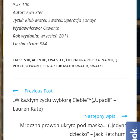
*str.100
Autor:
Ewa Stec
Tytuł:
Klub Matek Swatek:Operacja Londyn
Wydawnictwo:
Otwarte
Rok wydania:
wrzesień 2011
Liczba stron:
384
TAGS:
7/10
,
AGENTKI
,
EWA STEC
,
LITERATURA POLSKA
,
NA MOJEJ
PÓŁCE
,
OTWARTE
,
SERIA KLUB MATEK SWATEK
,
SWATKI
Read
Previous Post
more
„W każdym życiu wybiorę Ciebie”*(„Upadli” –
articles
Lauren Kate)
Następny wpis
Mroczna prawda ukryta pod maską… („Jedyne
dziecko” – Jack Ketchum)