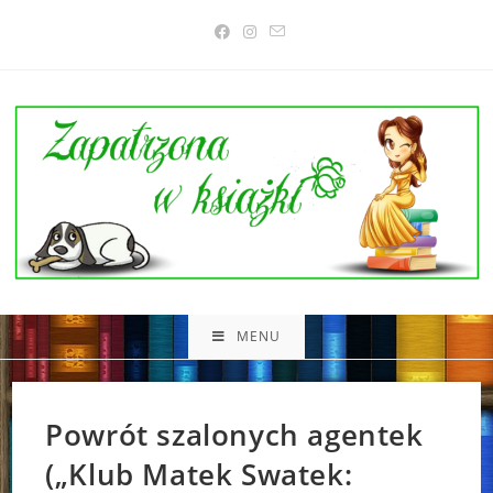
Skip
to
content
MENU
Powrót szalonych agentek
(„Klub Matek Swatek: