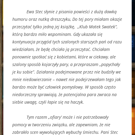
Ewa Stec słynie z pisania powieści z dużą dawką
humoru oraz nutką dreszczyku, Do tej pory miałam okazje
przeczytać tylko jedną jej książkę, „Klub Matek Swatek”,
którą bardzo miło wspominam. Gdy ukazała się
kontynuacja przygód tych szalonych starszych pań od razu
wiedziałam, że będę chciała ją przeczytać. Chciałam
ponownie spotkać się z kobietami, które w ciekawy, ale
szalony sposób kojarzyły pary, a przepraszam „popychały
je ku sobie”. Działania podejmowane przez nie budziły we
mnie niedowierzanie – nawet nie podejrzewałam tego jak
bardzo może być człowiek pomysłowy. W sposób często
niedorzeczny sprawiają, że potencjalna para zwraca na
siebie uwagę, czyli łapie się na haczyk.
Tym razem „ofiary’ może i nie potrzebowały
pomocy w tworzeniu związku, ale zapewniam, że nie
zabrakło scen wywołujących wybuchy śmiechu. Pani Stec