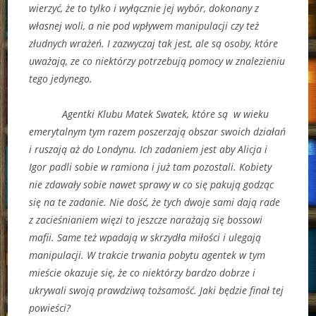
wierzyć, że to tylko i wyłącznie jej wybór, dokonany z
własnej woli, a nie pod wpływem manipulacji czy też
złudnych wrażeń. I zazwyczaj tak jest, ale są osoby, które
uważają, ze co niektórzy potrzebują pomocy w znalezieniu
tego jedynego.
Agentki Klubu Matek Swatek, które są w wieku
emerytalnym tym razem poszerzają obszar swoich działań
i ruszają aż do Londynu. Ich zadaniem jest aby Alicja i
Igor padli sobie w ramiona i już tam pozostali. Kobiety
nie zdawały sobie nawet sprawy w co się pakują godząc
się na te zadanie. Nie dość, że tych dwoje sami dają rade
z zacieśnianiem więzi to jeszcze narażają się bossowi
mafii. Same też wpadają w skrzydła miłości i ulegają
manipulacji. W trakcie trwania pobytu agentek w tym
mieście okazuje się, że co niektórzy bardzo dobrze i
ukrywali swoją prawdziwą tożsamość. Jaki będzie finał tej
powieści?