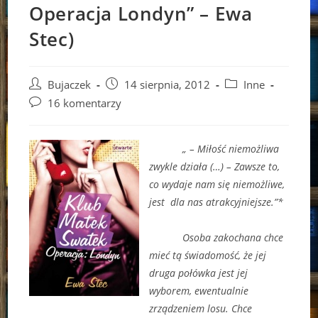
Operacja Londyn” – Ewa
Stec)
Post
Post
Post
Bujaczek
14 sierpnia, 2012
Inne
author:
published:
category:
Post
16 komentarzy
comments:
„ – Miłość niemożliwa
zwykle działa (…) – Zawsze to,
co wydaje nam się niemożliwe,
jest dla nas atrakcyjniejsze.”*
Osoba zakochana chce
mieć tą świadomość, że jej
druga połówka jest jej
wyborem, ewentualnie
zrządzeniem losu. Chce