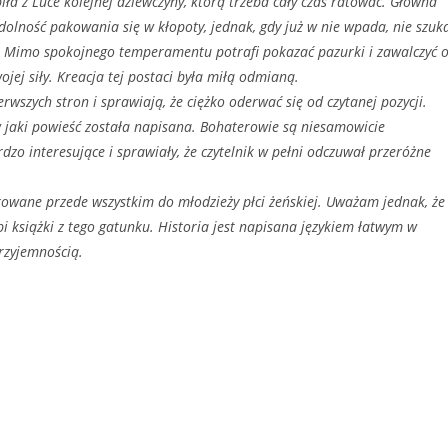
iła z Luce kolejnej dziewczyny, którą trzeba cały czas ratować. Główna
zdolność pakowania się w kłopoty, jednak, gdy już w nie wpada, nie szuk
m. Mimo spokojnego temperamentu potrafi pokazać pazurki i zawalczyć 
ojej siły. Kreacja tej postaci była miłą odmianą.
rwszych stron i sprawiają, że ciężko oderwać się od czytanej pozycji.
 jaki powieść została napisana. Bohaterowie są niesamowicie
zo interesujące i sprawiały, że czytelnik w pełni odczuwał przeróżne
erowane przede wszystkim do młodzieży płci żeńskiej. Uważam jednak, że 
 lubi książki z tego gatunku. Historia jest napisana językiem łatwym w
przyjemnością.