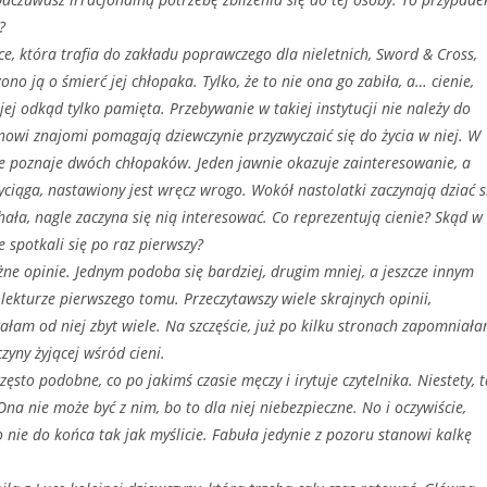
?
ce, która trafia do zakładu poprawczego dla nieletnich, Sword & Cross,
ono ją o śmierć jej chłopaka. Tylko, że to nie ona go zabiła, a… cienie,
jej odkąd tylko pamięta. Przebywanie w takiej instytucji nie należy do
nowi znajomi pomagają dziewczynie przyzwyczaić się do życia w niej. W
 poznaje dwóch chłopaków. Jeden jawnie okazuje zainteresowanie, a
ciąga, nastawiony jest wręcz wrogo. Wokół nastolatki zaczynają dziać s
hała, nagle zaczyna się nią interesować. Co reprezentują cienie? Skąd w
e spotkali się po raz pierwszy?
żne opinie. Jednym podoba się bardziej, drugim mniej, a jeszcze innym
lekturze pierwszego tomu. Przeczytawszy wiele skrajnych opinii,
wałam od niej zbyt wiele. Na szczęście, już po kilku stronach zapomniał
zyny żyjącej wśród cieni.
ęsto podobne, co po jakimś czasie męczy i irytuje czytelnika. Niestety, 
a nie może być z nim, bo to dla niej niebezpieczne. No i oczywiście,
 to nie do końca tak jak myślicie. Fabuła jedynie z pozoru stanowi kalkę