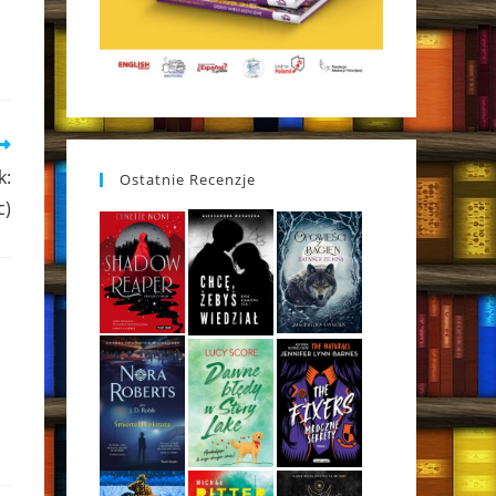
k:
Ostatnie Recenzje
c)