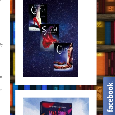
ię
am
ta