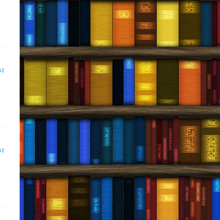
DZ
DZ