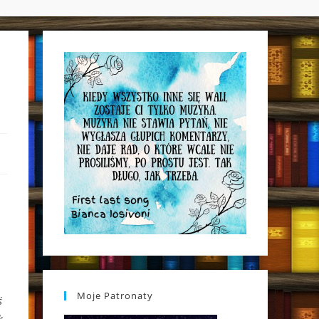
WEBSITE
SEARCH
Moje Patronaty
ś
k