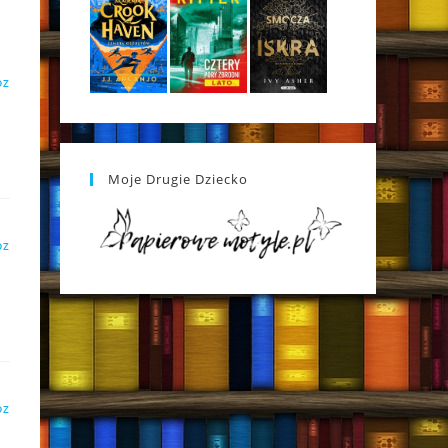
DZ
Moje Drugie Dziecko
DZ
DZ