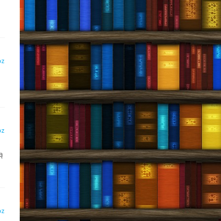
DZ
DZ
ą
DZ