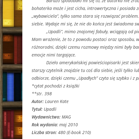
Bardzo spodobało mi się to, że autorka nie zrob
bohaterka może i jest cicha, introwertyczna i posiada 
„wybawiciela”, tylko sama stara się rozwiązać proble
siebie. Wydaje mi się, że nie do końca jest świadoma sw
„Upadli”, mimo znajomej fabuły, wciągają od pie
Mam wrażenie, że to z powodu postaci oraz sposobu, w
różnorodni, dzięki czemu rozmowy między nimi były bard
emocje nimi targające.
Dzieło amerykańskiej powieściopisarki jest ski
starszy czytelnik znajdzie tu coś dla siebie, jeśli tylko
odbiorze, dzięki czemu „Upadłych” czyta się szybko i z 
*cytat pochodzi z książki
**str. 398
Autor:
Lauren Kate
Tytuł:
Upadli
Wydawnictwo:
MAG
Rok wydania:
maj 2010
Liczba stron:
480 (E-book 210)