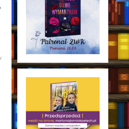
a
o
i