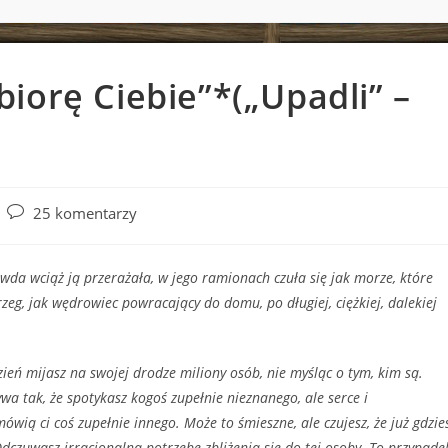
iorę Ciebie”*(„Upadli” –
Post
25 komentarzy
comments:
iąż ją przerażała, w jego ramionach czuła się jak morze, które
zeg, jak wędrowiec powracający do domu, po długiej, ciężkiej, dalekiej
zień mijasz na swojej drodze miliony osób, nie myśląc o tym, kim są.
a tak, że spotykasz kogoś zupełnie nieznanego, ale serce i
ią ci coś zupełnie innego. Może to śmieszne, ale czujesz, że już gdzie
 Odczuwasz irracjonalną potrzebę zbliżenia się do tej osoby. To przypade