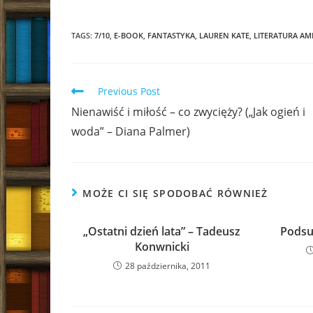
TAGS:
7/10
,
E-BOOK
,
FANTASTYKA
,
LAUREN KATE
,
LITERATURA A
Read
Previous Post
more
Nienawiść i miłość – co zwycięży? („Jak ogień i
articles
woda” – Diana Palmer)
MOŻE CI SIĘ SPODOBAĆ RÓWNIEŻ
„Ostatni dzień lata” – Tadeusz
Podsu
Konwnicki
28 października, 2011