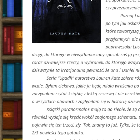
czy przeznaczenie
Poznaj Lu
po tym jak oskarż
które towarzyszą 
przyjemnych, ale 
poprawczaku Luce
drugi, do którego w niewytłumaczony sposób coś ją przy
coraz dziwniejsze rzeczy, a wybranek, do którego wzdyc
dziewczynie ta irracjonalna pewność, że ona i Daniel ni
Seria “Upadli” autorstwa Lauren Kate zbiera ró
wcale. Byłam ciekawa, jakie ja będę miała wrażenia po 
zaczynałam czytać książkę z lekką rezerwą i nie oczeki
o wszystkich obawach i zagłębiłam się w historię dziewc
Książki paranormalne mają to do siebie, że są cz
również wydaje się kręcić wokół znajomego schematu. On
pojawia się ten trzeci, zły. Tak, znamy to już. Tylko, że
2/3 powieści tego gatunku.