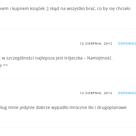
niem i kupnem książek ;] skąd na wszystko brać, co by się chciało
12 SIERPNIA, 2012
ODPOWIE
ć w szczególności najlepsza jest trójeczka – Namiętność.
e ^^
12 SIERPNIA, 2012
ODPOWIE
edług mnie jedynie dobrze wypadło mroczne tło i drugoplanowe