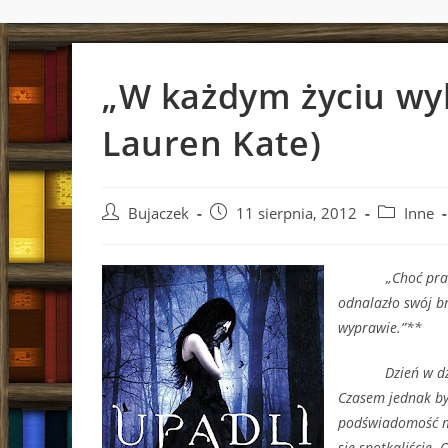
„W każdym życiu wyb
Lauren Kate)
Post
Post
Post
Bujaczek
11 sierpnia, 2012
Inne
author:
published:
category:
„Choć prawda wc
odnalazło swój br
wyprawie.”**
Dzień w d
Czasem jednak byw
podświadomość mów
się spotkaliście.