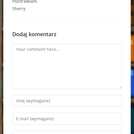
Pozdrawiam,
Sherry
Dodaj komentarz
Comment
Enter
your
name
Enter
or
your
username
email