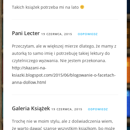
Takich książek potrzeba mi na lato
Pani Lecter
19 CZERWCA, 2015
ODPOWIEDZ
Przeczytam, ale w większej mierze dlatego, że mamy z
autorką to samo imię i potrzebuję takiej lektury do
czytelniczego wyzwania. Nie jestem przekonana.
http://skazani-na-
ksiazki.blogspot.com/2015/06/blogowanie-o-facetach-
anna-dollow.html
Galeria Książek
19 CZERWCA, 2015
ODPOWIEDZ
Trochę nie w moim stylu, ale z doświadczenia wiem,
że warto dawać szansę wszystkim książkom, bo może