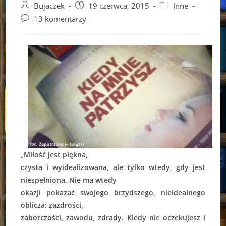
Post
Post
Post
Bujaczek
19 czerwca, 2015
Inne
author:
published:
category:
Post
13 komentarzy
comments:
„Miłość jest piękna,
czysta i wyidealizowana, ale tylko wtedy, gdy jest
niespełniona. Nie ma wtedy
okazji pokazać swojego brzydszego, nieidealnego
oblicza: zazdrości,
zaborczości, zawodu, zdrady. Kiedy nie oczekujesz i