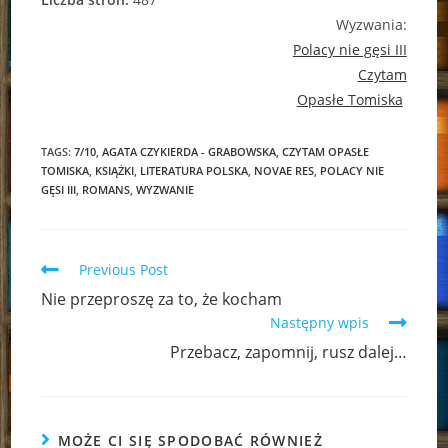
Wyzwania:
Polacy nie gęsi III
Czytam
Opasłe Tomiska
TAGS:
7/10
,
AGATA CZYKIERDA - GRABOWSKA
,
CZYTAM OPASŁE
TOMISKA
,
KSIĄŻKI
,
LITERATURA POLSKA
,
NOVAE RES
,
POLACY NIE
GĘSI III
,
ROMANS
,
WYZWANIE
Read
Previous Post
more
Nie przeproszę za to, że kocham
articles
Następny wpis
Przebacz, zapomnij, rusz dalej…
MOŻE CI SIĘ SPODOBAĆ RÓWNIEŻ