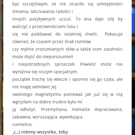
być szczęśliwym, że nie straciło się umiejętności
śmiania, odczuwania radości i
innych pozytywnych uczuć. To ona daje silę by
walczyć z przeciwnościami losu i
się nie poddawać do ostatniej chwili. Pokazuje
również, że czasem przez brak rozmów
czy mylnie zrozumianych słów a także scen zazdrości
może dojść do nieporozumień
i niepotrzebnych sprzeczek. Powieść może nie
wyróżnia się niczym specjalnym,
początek trochę się wlecze i opornie się go czyta, ale
nie mogę odmówić jej
swoistego magnetyzmu ponieważ jak już się w nią
wgryzłam na dobre trudno było mi
ją odłożyć. Przemyślana, niemalże dopracowana,
zabawna, wzruszająca, wywołująca
rumieńce.
„(…) robimy wszystko, żeby