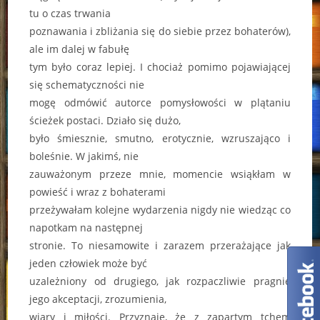
tu o czas trwania
poznawania i zbliżania się do siebie przez bohaterów),
ale im dalej w fabułę
tym było coraz lepiej. I chociaż pomimo pojawiającej
się schematyczności nie
mogę odmówić autorce pomysłowości w plątaniu
ścieżek postaci. Działo się dużo,
było śmiesznie, smutno, erotycznie, wzruszająco i
boleśnie. W jakimś, nie
zauważonym przeze mnie, momencie wsiąkłam w
powieść i wraz z bohaterami
przeżywałam kolejne wydarzenia nigdy nie wiedząc co
napotkam na następnej
stronie. To niesamowite i zarazem przerażające jak
jeden człowiek może być
uzależniony od drugiego, jak rozpaczliwie pragnie
jego akceptacji, zrozumienia,
wiary i miłości. Przyznaję, że z zapartym tchem