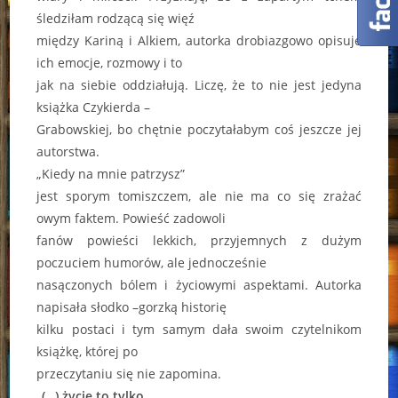
śledziłam rodzącą się więź
między Kariną i Alkiem, autorka drobiazgowo opisuje
ich emocje, rozmowy i to
jak na siebie oddziałują. Liczę, że to nie jest jedyna
książka Czykierda –
Grabowskiej, bo chętnie poczytałabym coś jeszcze jej
autorstwa.
„Kiedy na mnie patrzysz”
jest sporym tomiszczem, ale nie ma co się zrażać
owym faktem. Powieść zadowoli
fanów powieści lekkich, przyjemnych z dużym
poczuciem humorów, ale jednocześnie
nasączonych bólem i życiowymi aspektami. Autorka
napisała słodko –gorzką historię
kilku postaci i tym samym dała swoim czytelnikom
książkę, której po
przeczytaniu się nie zapomina.
„(…) życie to tylko