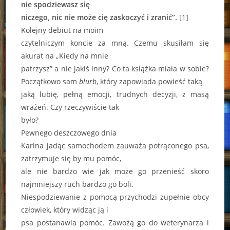
nie spodziewasz się
niczego, nic nie może cię zaskoczyć i zranić”.
[1]
Kolejny debiut na moim
czytelniczym koncie za mną. Czemu skusiłam się
akurat na „Kiedy na mnie
patrzysz” a nie jakiś inny? Co ta książka miała w sobie?
Początkowo sam
blurb
, który zapowiada powieść taką
jaką lubię, pełną emocji, trudnych decyzji, z masą
wrażeń. Czy rzeczywiście tak
było?
Pewnego deszczowego dnia
Karina jadąc samochodem zauważa potrąconego psa,
zatrzymuje się by mu pomóc,
ale nie bardzo wie jak może go przenieść skoro
najmniejszy ruch bardzo go boli.
Niespodziewanie z pomocą przychodzi zupełnie obcy
człowiek, który widząc ją i
psa postanawia pomóc. Zawożą go do weterynarza i