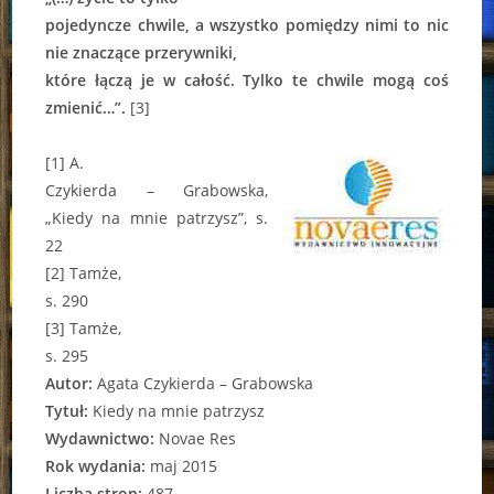
pojedyncze chwile, a wszystko pomiędzy nimi to nic
nie znaczące przerywniki,
które łączą je w całość. Tylko te chwile mogą coś
zmienić…”.
[3]
[1] A.
Czykierda – Grabowska,
„Kiedy na mnie patrzysz”, s.
22
[2] Tamże,
s. 290
[3] Tamże,
s. 295
Autor:
Agata Czykierda – Grabowska
Tytuł:
Kiedy na mnie patrzysz
Wydawnictwo:
Novae Res
Rok wydania:
maj 2015
Liczba stron:
487