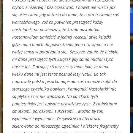
czytać: z rezerwą i bez oczekiwań. I nawet nie wiecie jak
się ucieszyłam gdy dotarło do mnie, że o oto trzymam coś
wartościowego, coś co powinien przeczytać każdy
nastolatek, no powiedzmy, że każda nastolatka.
Postanowiłam umieścić w jednej recenzji dwie książki,
gdyż mam o nich do powiedzenia jeno i to samo, a nie
widzę sensu w potarzaniu się. Szczerze, żałuje, że niebyło
mi dane przeczytać tych książek gdy sama miałam tych
naście lat. Z drugiej strony cieszy mnie fakt, że mimo
wieku dane mi jest teraz poznać losy Natki. Bo tak
naprawdę polska pisarka napisała coś co może trafić do
starszego czytelnika bowiem „Pamiętniki Nastolatki” nie
są płytkie i nic nie wnoszące. Na kartkach tych
pamiętników jest opisane prawdziwe życie. Z radościami,
smutkami, porażkami, sukcesami… Można by tak
wymieniać i wymieniać. Oczywiście to literatura
skierowana do młodszego czytelnika i niektóre fragmenty