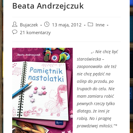
Beata Andrzejczuk
Post
Post
Post
Bujaczek
13 maja, 2012
Inne
author:
published:
category:
Post
21 komentarzy
comments:
„- Nie chcę być
staroświecka –
zaoponowała- ale też
nie chcę pędzić na
oślep do przodu, po
trupach do celu. Nie
mam zamiaru robić
pewnych rzeczy tylko
dlatego, że inni je
robią. No i pragnę
prawdziwej miłości.”*