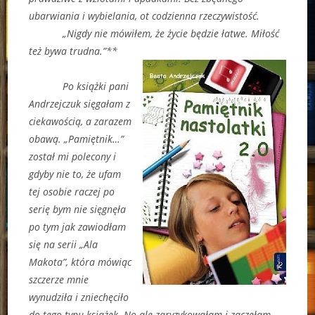
ubarwiania i wybielania, ot codzienna rzeczywistość.
„Nigdy nie mówiłem, że życie będzie łatwe. Miłość
też bywa trudna.”**
Po książki pani
Andrzejczuk sięgałam z
ciekawością, a zarazem
obawą. „Pamiętnik…”
został mi polecony i
gdyby nie to, że ufam
tej osobie raczej po
serię bym nie sięgnęła
po tym jak zawiodłam
się na serii „Ala
Makota”, która mówiąc
szczerze mnie
wynudziła i zniechęciło
do tego typu książek. No ale zaryzykowałam i zaczęłam