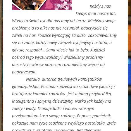
Każdy z nas
kiedyś miał naście lat.
Wtedy to świat był dla nas inny niż teraz. Mieliśmy swoje
problemy: a to nikt nas nie rozumiał, nauczyciele się
zwieli na nas, rodzice wymagają za dużo. Zakochiwaliśmy
się na zabój, każdy nowy związek był jedyny i ostatni, a
gdy się rozpadał… Sami wiecie jak to było. A gdzieś
pośród tego wyczuwaliśmy i widzieliśmy problemy
dorosłych, wbrew pozorom rozumieliśmy więcej niż
podejrzewali.
Natalia, autorka tytułowych Pamiętników,
gimnazjalistka. Posiada rodzeństwa sztuk dwie (siostrę i
brata)oraz komplet rodziców. Jest lojalną przyjaciółką,
inteligentną i sprytną dziewczyną. Natka jak każdy ma
zalety i wady. Szanuje ludzi i wbrew własnym
przekonaniom kosa swoją rodzinę. Poprzez pamiętnik
pokazuje nam życie codzienne zwykłego nastolatka. Życie
prawdziwe z wzlotami i upadkami. Bez zbędnego