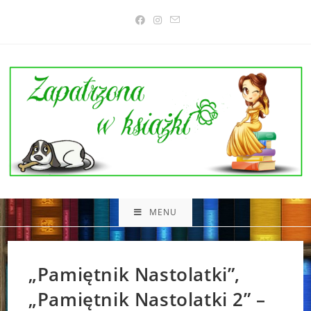
Skip
to
content
MENU
„Pamiętnik Nastolatki”,
„Pamiętnik Nastolatki 2” –