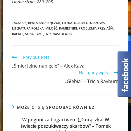
Liczba stron:
280, 205
TAGS:
5/6
,
BEATA ANDRZEJCZUK
,
LITERATURA MŁODZIEŻOWA
,
LITERATURA POLSKA
,
MIŁOŚĆ
,
PAMIĘTNIKI
,
PROBLEMY
,
PRZYJAŹŃ
,
RAFAEL
,
SERIA PAMIĘTNIK NASTOLATKI
Read
Previous Post
more
„Śmiertelne napięcie” – Alex Kava
articles
Następny wpis
„Głębia” – Tricia Rayburn
MOŻE CI SIĘ SPODOBAĆ RÓWNIEŻ
W pogoni za bogactwem („Gorączka. W
świecie poszukiwaczy skarbów” – Tomek