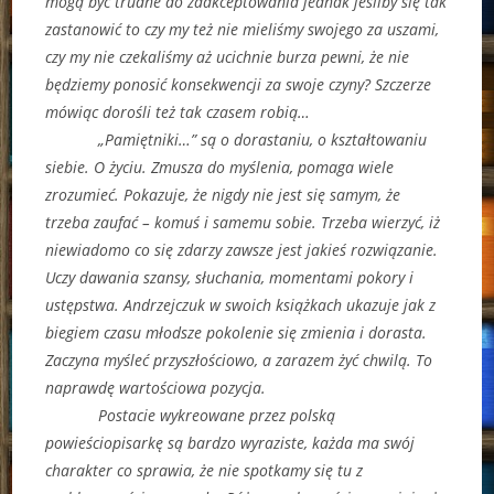
mogą być trudne do zaakceptowania jednak jeśliby się tak
zastanowić to czy my też nie mieliśmy swojego za uszami,
czy my nie czekaliśmy aż ucichnie burza pewni, że nie
będziemy ponosić konsekwencji za swoje czyny? Szczerze
mówiąc dorośli też tak czasem robią…
„Pamiętniki…” są o dorastaniu, o kształtowaniu
siebie. O życiu. Zmusza do myślenia, pomaga wiele
zrozumieć. Pokazuje, że nigdy nie jest się samym, że
trzeba zaufać – komuś i samemu sobie. Trzeba wierzyć, iż
niewiadomo co się zdarzy zawsze jest jakieś rozwiązanie.
Uczy dawania szansy, słuchania, momentami pokory i
ustępstwa. Andrzejczuk w swoich książkach ukazuje jak z
biegiem czasu młodsze pokolenie się zmienia i dorasta.
Zaczyna myśleć przyszłościowo, a zarazem żyć chwilą. To
naprawdę wartościowa pozycja.
Postacie wykreowane przez polską
powieściopisarkę są bardzo wyraziste, każda ma swój
charakter co sprawia, że nie spotkamy się tu z