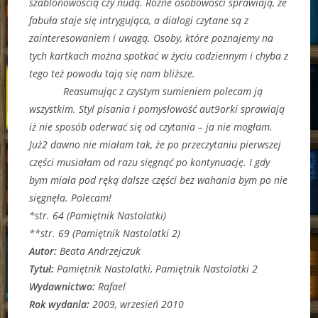
szablonowością czy nudą. Różne osobowości sprawiają, że
fabuła staje się intrygująca, a dialogi czytane są z
zainteresowaniem i uwagą. Osoby, które poznajemy na
tych kartkach można spotkać w życiu codziennym i chyba z
tego też powodu tają się nam bliższe.
Reasumując z czystym sumieniem polecam ją
wszystkim. Styl pisania i pomysłowość aut9orki sprawiają
iż nie sposób oderwać się od czytania – ja nie mogłam.
Już2 dawno nie miałam tak, że po przeczytaniu pierwszej
części musiałam od razu sięgnąć po kontynuację. I gdy
bym miała pod ręką dalsze części bez wahania bym po nie
sięgnęła. Polecam!
*str. 64 (Pamiętnik Nastolatki)
**str. 69 (Pamiętnik Nastolatki 2)
Autor:
Beata Andrzejczuk
Tytuł:
Pamiętnik Nastolatki, Pamiętnik Nastolatki 2
Wydawnictwo:
Rafael
Rok wydania:
2009, wrzesień 2010