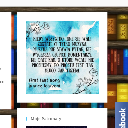
WEBSITE
?
SEARCH
y
 co
Moje Patronaty