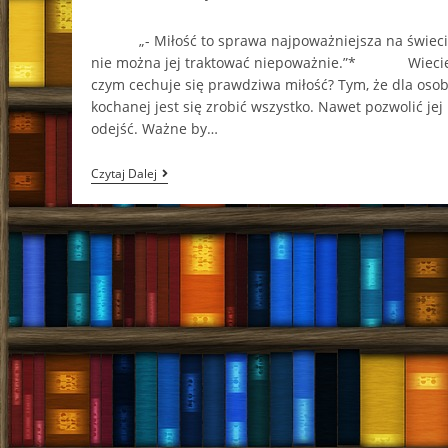
comments:
„- Miłość to sprawa najpoważniejsza na świeci
nie można jej traktować niepoważnie.”* Wieci
czym cechuje się prawdziwa miłość? Tym, że dla oso
kochanej jest się zrobić wszystko. Nawet pozwolić jej
odejść. Ważne by…
Sztuka
Czytaj Dalej
Wyboru…
(„Pamiętnik
Nastolatki
2
½.
Wakacje
Natki”
–
Beata
Andzejczuk)