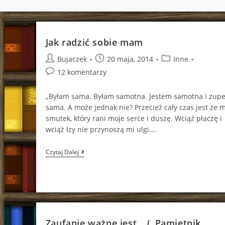
Jak radzić sobie mam
Post
Post
Post
Bujaczek
20 maja, 2014
Inne
author:
published:
category:
Post
12 komentarzy
comments:
„Byłam sama. Byłam samotna. Jestem samotna i zupe
sama. A może jednak nie? Przecież cały czas jest ze 
smutek, który rani moje serce i duszę. Wciąż płaczę i
wciąż łzy nie przynoszą mi ulgi.…
Jak
Czytaj Dalej
Radzić
Sobie
Mam
Zaufanie ważne jest… („Pamiętnik