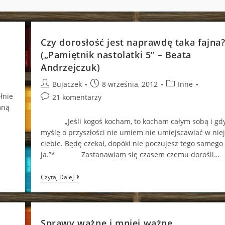
Czy dorosłość jest naprawdę taka fajna
(„Pamiętnik nastolatki 5” – Beata
Andrzejczuk)
Post
Post
Post
Bujaczek
8 września, 2012
Inne
author:
published:
category:
łnie
Post
21 komentarzy
mną
comments:
„Jeśli kogoś kocham, to kocham całym sobą i gd
myślę o przyszłości nie umiem nie umiejscawiać w niej
ciebie. Będę czekał, dopóki nie poczujesz tego samego
ja.”* Zastanawiam się czasem czemu dorośli…
Czy
Czytaj Dalej
Dorosłość
Jest
Naprawdę
Taka
Fajna?
Sprawy ważne i mniej ważne…