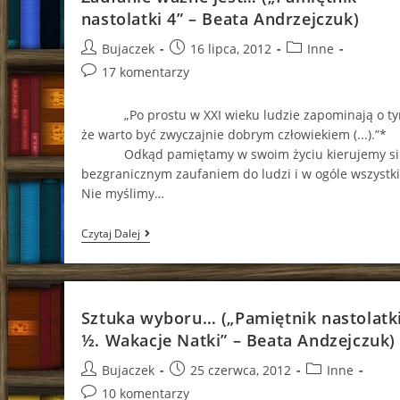
nastolatki 4” – Beata Andrzejczuk)
Post
Post
Post
Bujaczek
16 lipca, 2012
Inne
author:
published:
category:
Post
17 komentarzy
comments:
„Po prostu w XXI wieku ludzie zapominają o ty
że warto być zwyczajnie dobrym człowiekiem (...).”*
Odkąd pamiętamy w swoim życiu kierujemy si
bezgranicznym zaufaniem do ludzi i w ogóle wszystki
Nie myślimy…
Zaufanie
Czytaj Dalej
Ważne
Jest…
(„Pamiętnik
Nastolatki
4”
Sztuka wyboru… („Pamiętnik nastolatki
–
Beata
½. Wakacje Natki” – Beata Andzejczuk)
Andrzejczuk)
Post
Post
Post
Bujaczek
25 czerwca, 2012
Inne
author:
published:
category:
Post
10 komentarzy