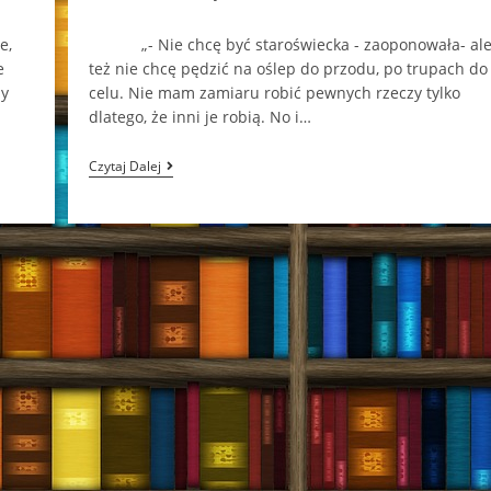
comments:
e,
„- Nie chcę być staroświecka - zaoponowała- al
e
też nie chcę pędzić na oślep do przodu, po trupach do
by
celu. Nie mam zamiaru robić pewnych rzeczy tylko
dlatego, że inni je robią. No i…
„Pamiętnik
Czytaj Dalej
Nastolatki”,
„Pamiętnik
Nastolatki
2”
–
Beata
Andrzejczuk