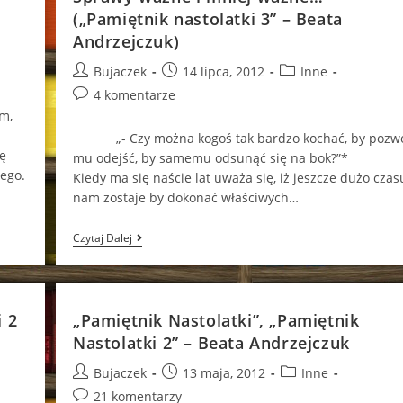
(„Pamiętnik
Nastolatki
(„Pamiętnik nastolatki 3” – Beata
5”
Andrzejczuk)
–
Beata
Post
Post
Post
Bujaczek
14 lipca, 2012
Inne
Andrzejczuk)
author:
published:
category:
Post
4 komentarze
comments:
m,
„- Czy można kogoś tak bardzo kochać, by pozwo
ę
mu odejść, by samemu odsunąć się na bok?”*
ego.
Kiedy ma się naście lat uważa się, iż jeszcze dużo czas
nam zostaje by dokonać właściwych…
Sprawy
Czytaj Dalej
Ważne
I
Mniej
Ważne…
(„Pamiętnik
 2
„Pamiętnik Nastolatki”, „Pamiętnik
Nastolatki
3”
Nastolatki 2” – Beata Andrzejczuk
–
Beata
Post
Post
Post
Bujaczek
13 maja, 2012
Inne
Andrzejczuk)
author:
published:
category:
Post
21 komentarzy