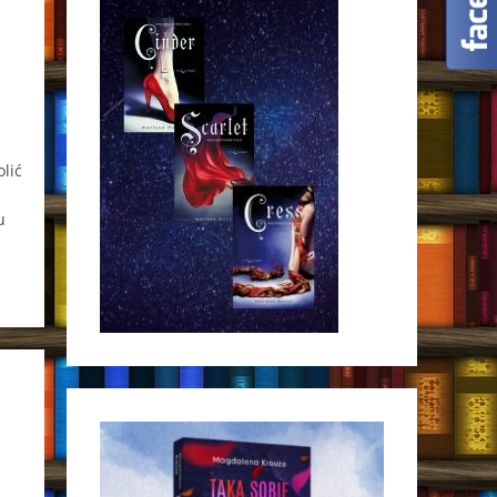
lić
u