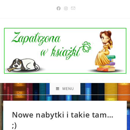
Skip
to
content
MENU
Nowe nabytki i takie tam…
;)