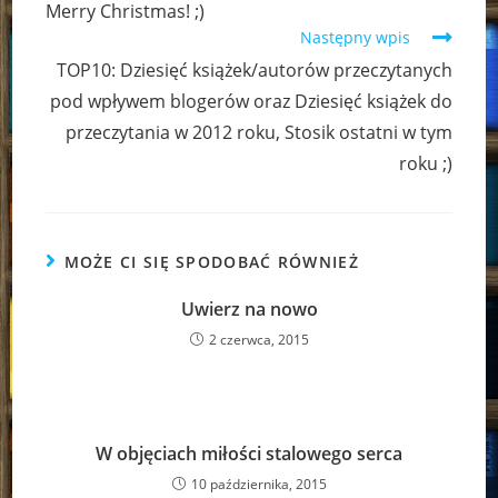
Merry Christmas! ;)
articles
Następny wpis
TOP10: Dziesięć książek/autorów przeczytanych
pod wpływem blogerów oraz Dziesięć książek do
przeczytania w 2012 roku, Stosik ostatni w tym
roku ;)
MOŻE CI SIĘ SPODOBAĆ RÓWNIEŻ
Uwierz na nowo
2 czerwca, 2015
W objęciach miłości stalowego serca
10 października, 2015