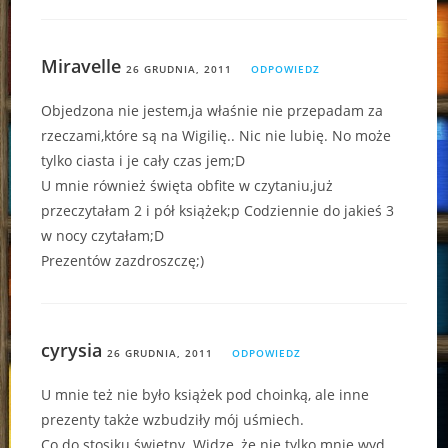
Miravelle
26 GRUDNIA, 2011
ODPOWIEDZ
Objedzona nie jestem,ja właśnie nie przepadam za
rzeczami,które są na Wigilię.. Nic nie lubię. No może
tylko ciasta i je cały czas jem;D
U mnie również święta obfite w czytaniu,już
przeczytałam 2 i pół książek;p Codziennie do jakieś 3
w nocy czytałam;D
Prezentów zazdroszczę;)
cyrysia
26 GRUDNIA, 2011
ODPOWIEDZ
U mnie też nie było książek pod choinką, ale inne
prezenty także wzbudziły mój uśmiech.
Co do stosiku świetny. Widzę, że nie tylko mnie wyd.