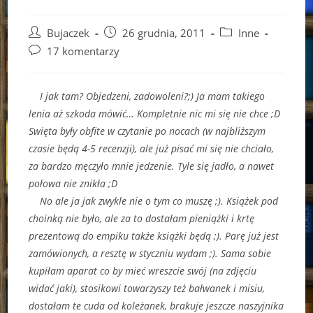
Post
Post
Post
Bujaczek
26 grudnia, 2011
Inne
author:
published:
category:
Post
17 komentarzy
comments:
I jak tam? Objedzeni, zadowoleni?;) Ja mam takiego
lenia aż szkoda mówić… Kompletnie nic mi się nie chce ;D
Swięta były obfite w czytanie po nocach (w najbliższym
czasie będą 4-5 recenzji), ale już pisać mi się nie chciało,
za bardzo męczyło mnie jedzenie. Tyle się jadło, a nawet
połowa nie znikła ;D
No ale ja jak zwykle nie o tym co muszę ;). Książek pod
choinką nie było, ale za to dostałam pieniążki i krtę
prezentową do empiku także książki będą ;). Parę już jest
zamówionych, a resztę w styczniu wydam ;). Sama sobie
kupiłam aparat co by mieć wreszcie swój (na zdjęciu
widać jaki), stosikowi towarzyszy też bałwanek i misiu,
dostałam te cuda od koleżanek, brakuje jeszcze naszyjnika