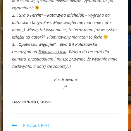
Marzenia się spełniają! Pewnie będzie czytana zaraz po
egzaminach
2. „Gra o Ferrin” – Katarzyna Michalak –
wygrana na
autorskim blogu Kasi. Mpje świąteczne marzenie i oto
mam ;). Muszę też wspomnieć, że teraz mam już wszystkie
książki tej autorki. Plamnowany maraton to ferie
3. „Opowieści wigilijne” – Ewa Gil-Kołakowska –
recenzyjna od
Bukowego Lasu
. Wzięta do recenzji dla
klimatu, przeglądałam i muszę przyznać, że wydanie mnie
zachwyciło, a dalej się zobaczy ;).
Pozdrawiam
;*
TAGS:
RÓŻNOŚCI
,
STOSIKI
Read
Previous Post
more