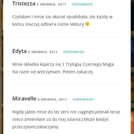
Tristezza
9 GRUDNIA, 2011
ODPOWIEDZ
Czytałam i mnie sie akurat spodobała, ale każdy w
końcu inaczej odbiera rożne lektury
Edyta
9 GRUDNIA, 2011
ODPOWIEDZ
Mnie okładka kojarzy się z Trylogią Czarnego Maga.
Na razie się wstrzymam. Potem zobaczę.
Miravelle
9 GRUDNIA, 2011
ODPOWIEDZ
Nigdy jakoś mnie do tej serii nie ciągnęło,jednak teraz
nieco zmieniłam co do niej zdanie;) Może kiedyś
przeczytam,zobaczymy.