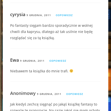
cyrysia
9 GRUDNIA, 2011
ODPOWIEDZ
Po fantasty sięgam bardzo sporadycznie w wolnej
chwili dla kaprysu, dlatego aż tak usilnie nie będę
rozglądać się za tą książką.
Ewa
9 GRUDNIA, 2011
ODPOWIEDZ
Niebawem ta książka do mnie trafi.
Anonimowy
9 GRUDNIA, 2011
ODPOWIEDZ
Jak kiedyś zechcę sięgnąć po jakąś książkę fantasy to
rozważę tę propozycję. Na razie jakoś nie mam ochoty