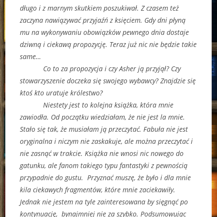
długo i z marnym skutkiem poszukiwał. Z czasem też
zaczyna nawiązywać przyjaźń z księciem. Gdy dni płyną
mu na wykonywaniu obowiązków pewnego dnia dostaje
dziwną i ciekawą propozycję. Teraz już nic nie będzie takie
same…
Co to za propozycja i czy Asher ją przyjął? Czy
stowarzyszenie doczeka się swojego wybawcy? Znajdzie się
ktoś kto uratuje królestwo?
Niestety jest to kolejna książka, która mnie
zawiodła. Od początku wiedziałam, że nie jest la mnie.
Stało się tak, że musiałam ją przeczytać. Fabuła nie jest
oryginalna i niczym nie zaskakuje, ale można przeczytać i
nie zasnąć w trakcie. Książka nie wnosi nic nowego do
gatunku, ale fanom takiego typu fantastyki z pewnością
przypadnie do gustu. Przyznać muszę, że było i dla mnie
kila ciekawych fragmentów, które mnie zaciekawiły.
Jednak nie jestem na tyle zainteresowana by sięgnąć po
kontynuację, bynajmniej nie za szybko. Podsumowując