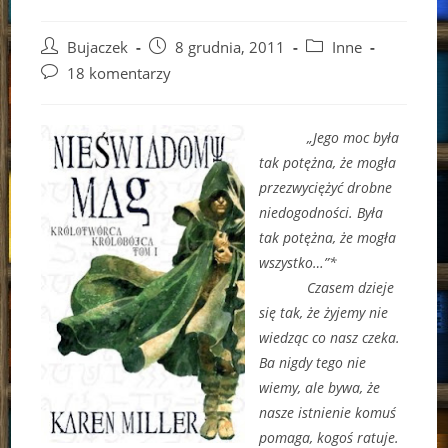
Post
Post
Post
Bujaczek
8 grudnia, 2011
Inne
author:
published:
category:
Post
18 komentarzy
comments:
„Jego moc była
tak potężna, że mogła
przezwyciężyć drobne
niedogodności. Była
tak potężna, że mogła
wszystko…”*
Czasem dzieje
się tak, że żyjemy nie
wiedząc co nasz czeka.
Ba nigdy tego nie
wiemy, ale bywa, że
nasze istnienie komuś
pomaga, kogoś ratuje.