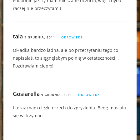
Podobnie jak Ty mam mieszane uczucia, więc chyba
raczej nie przeczytam:)
taia
9 GRUDNIA, 2011
ODPOWIEDZ
Okładka bardzo ładna, ale po przeczytaniu tego co
napisałaś, to sięgnęłabym po nią w ostateczności…
Pozdrawiam ciepło!
Gosiarella
9 GRUDNIA, 2011
ODPOWIEDZ
I teraz mam ciężki orzech do zgryzienia. Będę musiała
się wstrzymac.