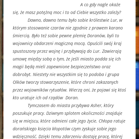
A co gdy nagle okaże
się, że masz potężną moc i to od Ciebie wszystko zależy?
Dawno, dawno temu było sobie królestwie Lur, w
którym stosowanie czarów nie zgodnie z prawem karano
śmiercią. Było też sobie pewne plemię Doranów, byli to
wojownicy obdarzeni magiczną mocą. Opuścili swój kraj
spustoszony przez wojnę i przybywają do Lur. Zawierają
umowę między sobą o tym, że jeśli miasto podda się ich
magii będą mieli zapewnione bezpieczeństwo oraz
dobrobyt. Niestety nie wszystkim się to podoba i grupa
Olków tworzy stowarzyszenie, które chroni zakazanych
przez wojowników rytuałów. Wierzą oni, że pojawi się ktoś
kto uratuje ich od rządów Doran.
Tymczasem do miasta przybywa Asher, który
poszukuje pracy. Dziwnym splotem okoliczności znajduje
się w miejscu, które odmieni całe jego życie. Chłopa ratuje
dorańskiego księcia kłopotów czym zyskuje sobie jego
wdzięczność. Dzięki temu zdarzeniu dostaję pracę, której