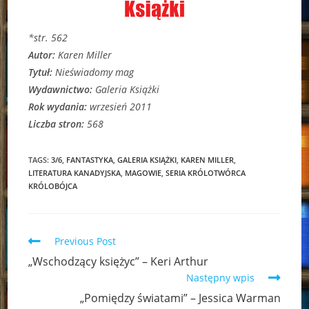
*str. 562
Autor:
Karen Miller
Tytuł:
Nieświadomy mag
Wydawnictwo:
Galeria Książki
Rok wydania:
wrzesień 2011
Liczba stron:
568
TAGS:
3/6
,
FANTASTYKA
,
GALERIA KSIĄŻKI
,
KAREN MILLER
,
LITERATURA KANADYJSKA
,
MAGOWIE
,
SERIA KRÓLOTWÓRCA
KRÓLOBÓJCA
Read
Previous Post
more
„Wschodzący księżyc” – Keri Arthur
articles
Następny wpis
„Pomiędzy światami” – Jessica Warman