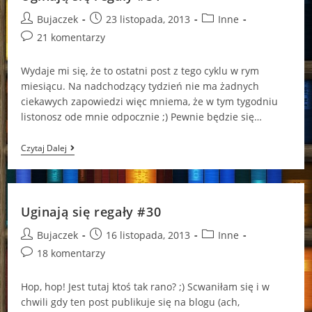
Post
Post
Post
Bujaczek
23 listopada, 2013
Inne
author:
published:
category:
Post
21 komentarzy
comments:
Wydaje mi się, że to ostatni post z tego cyklu w rym
miesiącu. Na nadchodzący tydzień nie ma żadnych
ciekawych zapowiedzi więc mniema, że w tym tygodniu
listonosz ode mnie odpocznie ;) Pewnie będzie się…
Uginają
Czytaj Dalej
Się
Regały
#31
Uginają się regały #30
Post
Post
Post
Bujaczek
16 listopada, 2013
Inne
author:
published:
category:
Post
18 komentarzy
comments:
Hop, hop! Jest tutaj ktoś tak rano? ;) Scwaniłam się i w
chwili gdy ten post publikuje się na blogu (ach,