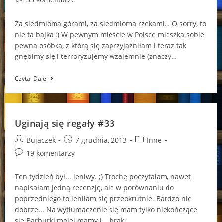
comments:
Za siedmioma górami, za siedmioma rzekami… O sorry, to
nie ta bajka ;) W pewnym mieście w Polsce mieszka sobie
pewna osóbka, z którą się zaprzyjaźniłam i teraz tak
gnębimy się i terroryzujemy wzajemnie (znaczy…
Uginają
Czytaj Dalej
Się
Regały
#34
(specjalna
Odsłona)
Uginają się regały #33
Post
Post
Post
Bujaczek
7 grudnia, 2013
Inne
author:
published:
category:
Post
19 komentarzy
comments:
Ten tydzień był... leniwy. ;) Trochę poczytałam, nawet
napisałam jedną recenzję, ale w porównaniu do
poprzedniego to leniłam się przeokrutnie. Bardzo nie
dobrze... Na wytłumaczenie się mam tylko niekończące
się Barburki mojej mamy i... brak…