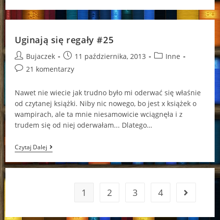
Się
Regały
#26
Uginają się regały #25
Post
Post
Post
Bujaczek
11 października, 2013
Inne
author:
published:
category:
Post
21 komentarzy
comments:
Nawet nie wiecie jak trudno było mi oderwać się właśnie
od czytanej książki. Niby nic nowego, bo jest x książek o
wampirach, ale ta mnie niesamowicie wciągnęła i z
trudem się od niej oderwałam... Dlatego…
Uginają
Czytaj Dalej
Się
Regały
#25
1
2
3
4
Go to the 