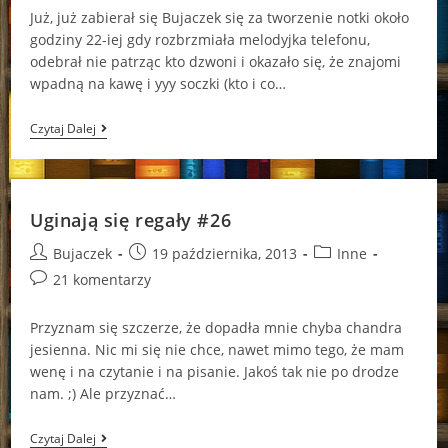
Już, już zabierał się Bujaczek się za tworzenie notki około
godziny 22-iej gdy rozbrzmiała melodyjka telefonu,
odebrał nie patrząc kto dzwoni i okazało się, że znajomi
wpadną na kawę i yyy soczki (kto i co…
Uginają
Czytaj Dalej
Się
Regały
#27
Uginają się regały #26
Post
Post
Post
Bujaczek
19 października, 2013
Inne
author:
published:
category:
Post
21 komentarzy
comments:
Przyznam się szczerze, że dopadła mnie chyba chandra
jesienna. Nic mi się nie chce, nawet mimo tego, że mam
wenę i na czytanie i na pisanie. Jakoś tak nie po drodze
nam. ;) Ale przyznać…
Uginają
Czytaj Dalej