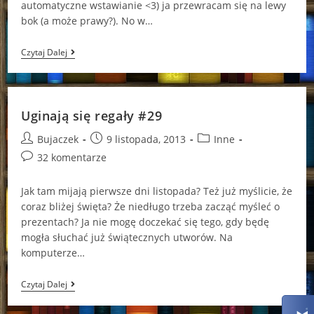
automatyczne wstawianie <3) ja przewracam się na lewy
bok (a może prawy?). No w…
Uginają
Czytaj Dalej
Się
Regały
#30
Uginają się regały #29
Post
Post
Post
Bujaczek
9 listopada, 2013
Inne
author:
published:
category:
Post
32 komentarze
comments:
Jak tam mijają pierwsze dni listopada? Też już myślicie, że
coraz bliżej święta? Że niedługo trzeba zacząć myśleć o
prezentach? Ja nie mogę doczekać się tego, gdy będę
mogła słuchać już świątecznych utworów. Na
komputerze…
Uginają
Czytaj Dalej
Się
Regały