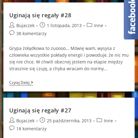
#29
Uginają się regały #28
Post
Post
Post
Bujaczek
1 listopada, 2013
Inne
author:
published:
category:
Post
38 komentarzy
comments:
Grypa żołądkowa to zuoooo... Mówię wam, wysysa z
człowieka wszystkie pokłady energii i powoduje, że nic mu
się nie chce. W chwili obecnej jestem na etapie między
strasznie się czuję, a chyba wracam do normy…
Uginają
Czytaj Dalej
Się
Regały
#28
Uginają się regały #27
Post
Post
Post
Bujaczek
25 października, 2013
Inne
author:
published:
category:
Post
18 komentarzy
comments: