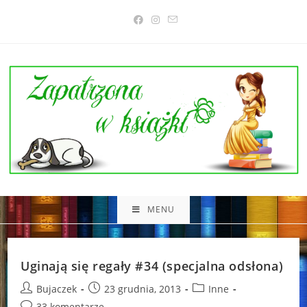
Skip
to
content
MENU
Uginają się regały #34 (specjalna odsłona)
Post
Post
Post
Bujaczek
23 grudnia, 2013
Inne
author:
published:
category:
Post
33 komentarze