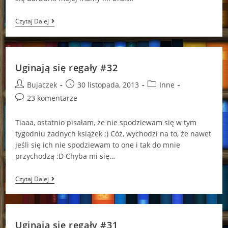
Uginają
Czytaj Dalej
Się
Regały
#33
Uginają się regały #32
Post
Post
Post
Bujaczek
30 listopada, 2013
Inne
author:
published:
category:
Post
23 komentarze
comments:
Tiaaa, ostatnio pisałam, że nie spodziewam się w tym
tygodniu żadnych książek ;) Cóż, wychodzi na to, że nawet
jeśli się ich nie spodziewam to one i tak do mnie
przychodzą :D Chyba mi się…
Uginają
Czytaj Dalej
Się
Regały
#32
Uginają się regały #31