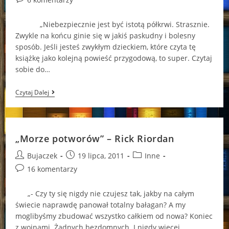
comments:
„Niebezpiecznie jest być istotą półkrwi. Strasznie.
Zwykle na końcu ginie się w jakiś paskudny i bolesny
sposób. Jeśli jesteś zwykłym dzieckiem, które czyta tę
książkę jako kolejną powieść przygodową, to super. Czytaj
sobie do…
Świat
Czytaj Dalej
Herosów
W
Pigułce
„Morze potworów” – Rick Riordan
Post
Post
Post
Bujaczek
19 lipca, 2011
Inne
author:
published:
category:
Post
16 komentarzy
comments:
„- Czy ty się nigdy nie czujesz tak, jakby na całym
świecie naprawdę panował totalny bałagan? A my
moglibyśmy zbudować wszystko całkiem od nowa? Koniec
z wojnami. Żadnych bezdomnych. I nigdy więcej