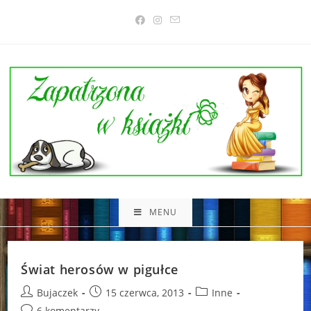
Skip
to
content
MENU
Świat herosów w pigułce
Post
Post
Post
Bujaczek
15 czerwca, 2013
Inne
author:
published:
category:
Post
6 komentarzy