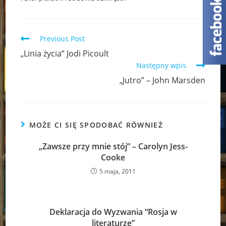
Read
Previous Post
more
„Linia życia” Jodi Picoult
articles
Następny wpis
„Jutro” – John Marsden
MOŻE CI SIĘ SPODOBAĆ RÓWNIEŻ
„Zawsze przy mnie stój” – Carolyn Jess-
Cooke
5 maja, 2011
Deklaracja do Wyzwania “Rosja w
literaturze”