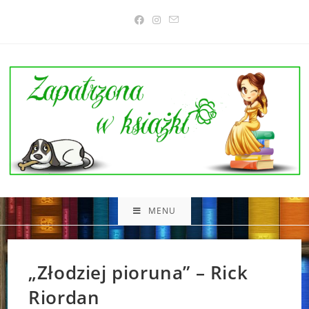
Skip
to
content
MENU
„Złodziej pioruna” – Rick
Riordan