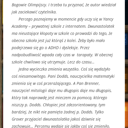
Bogowie Olimpijscy. I trzeba tu przyznać, że autor wiedział
jak zaciekawić czytelnika.
Percego poznajemy w momencie gdy uczy się w Yancy
Academy – prywatnej szkole z internatem. Dwunastolatek
ma nieustające kłopoty w szkole co prowadzi do tego, że
obecna szkoła jest już którąś z kolei. Żeby było mało
podejrzewa się go o ADHD i dysleksje. Przez
nadpobudliwość wpada cały czas w tarapaty. W obecnej
szkole chwilowo się utrzymuje. Lecz do czasu…
Jedna wycieczka zmienia wszystko. Coś się wydażyło
coś niesamowitego. Pani Dodds, nauczycielka matematyki
zmienia się w coś przerażającego. A Pan Brenner,
nauczyciel mitologii daje mu długopis daje mu długopis,
który tak naprawdę jest mieczem za pomocą, którego
niszczy p. Dodds. Chłopiec jest zdezorientowany, tym
bardziej, że nikt nie pamięta żadnej p. Dodds. Tylko
Grover przyjaciel dwunastolatka jakoś dziwnie się
zachowuje… Percemu wydaje się jakby coś się zmieniło.