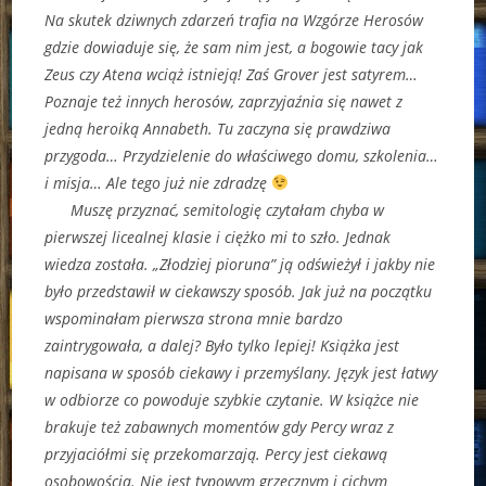
Na skutek dziwnych zdarzeń trafia na Wzgórze Herosów
gdzie dowiaduje się, że sam nim jest, a bogowie tacy jak
Zeus czy Atena wciąż istnieją! Zaś Grover jest satyrem…
Poznaje też innych herosów, zaprzyjaźnia się nawet z
jedną heroiką Annabeth. Tu zaczyna się prawdziwa
przygoda… Przydzielenie do właściwego domu, szkolenia…
i misja… Ale tego już nie zdradzę
Muszę przyznać, semitologię czytałam chyba w
pierwszej licealnej klasie i ciężko mi to szło. Jednak
wiedza została. „Złodziej pioruna” ją odświeżył i jakby nie
było przedstawił w ciekawszy sposób. Jak już na początku
wspominałam pierwsza strona mnie bardzo
zaintrygowała, a dalej? Było tylko lepiej! Książka jest
napisana w sposób ciekawy i przemyślany. Język jest łatwy
w odbiorze co powoduje szybkie czytanie. W książce nie
brakuje też zabawnych momentów gdy Percy wraz z
przyjaciółmi się przekomarzają. Percy jest ciekawą
osobowością. Nie jest typowym grzecznym i cichym