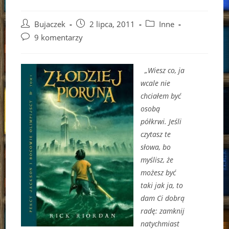
Post
Post
Post
Bujaczek
2 lipca, 2011
Inne
author:
published:
category:
Post
9 komentarzy
comments:
„Wiesz co, ja
wcale nie
chciałem być
osobą
półkrwi. Jeśli
czytasz te
słowa, bo
myślisz, że
możesz być
taki jak ja, to
dam Ci dobrą
radę: zamknij
natychmiast