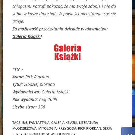
chłopcem. Potrafi pokazać, że ma swoje zdanie i nie da
sobie w kasze dmuchać. W powieści nieustannie coś się
dzieje.
Za możliwość przeczytania dziękuję wydawnictwu
Galeria Książki
!
*str 7
Autor:
Rick Riordan
Tytuł:
Złodziej pioruna
Wydawnictwo:
Galeria Książki
Rok wydania:
maj 2009
Liczba stron:
358
TAGS:
5/6
,
FANTASTYKA
,
GALERIA KSIĄŻKI
,
LITERATURA
MŁODZIEŻOWA
,
MITOLOGIA
,
PRZYGODA
,
RICK RIORDAN
,
SERIA
PERCY JACKSON I BOGOWIE OLIMPIJSCY