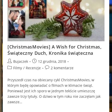
[ChristmasMovies] A Wish for Christmas,
Świąteczny Duch, Kronika świąteczna
Post
Post
Bujaczek
12 grudnia, 2018
author:
published:
Post
Post
Filmy
/
Recenzje
2 komentarze
category:
comments:
Przyszedł czas na obiecany cykl ChristmasMovies, w
którym będę opowiadać o filmach w klimacie świąt.
Ponieważ jest ich sporo w jednym tekście umieszczę
zawsze trzy tytuły. O dziwo w tym roku nie zaczęłam jak
zawsze…