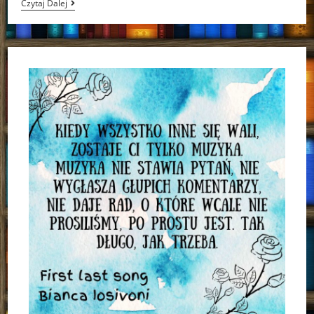
[ChristmasMovies]
Czytaj Dalej
A
Wish
For
Christmas,
Świąteczny
Duch,
Kronika
Świąteczna