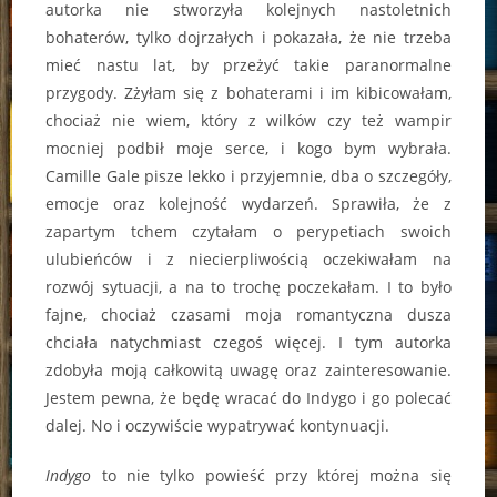
autorka nie stworzyła kolejnych nastoletnich
bohaterów, tylko dojrzałych i pokazała, że nie trzeba
mieć nastu lat, by przeżyć takie paranormalne
przygody. Zżyłam się z bohaterami i im kibicowałam,
chociaż nie wiem, który z wilków czy też wampir
mocniej podbił moje serce, i kogo bym wybrała.
Camille Gale pisze lekko i przyjemnie, dba o szczegóły,
emocje oraz kolejność wydarzeń. Sprawiła, że z
zapartym tchem czytałam o perypetiach swoich
ulubieńców i z niecierpliwością oczekiwałam na
rozwój sytuacji, a na to trochę poczekałam. I to było
fajne, chociaż czasami moja romantyczna dusza
chciała natychmiast czegoś więcej. I tym autorka
zdobyła moją całkowitą uwagę oraz zainteresowanie.
Jestem pewna, że będę wracać do Indygo i go polecać
dalej. No i oczywiście wypatrywać kontynuacji.
Indygo
to nie tylko powieść przy której można się