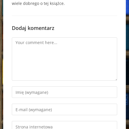
wiele dobrego o tej książce.
Dodaj komentarz
Comment
Enter
your
name
Enter
or
your
username
email
Enter
to
address