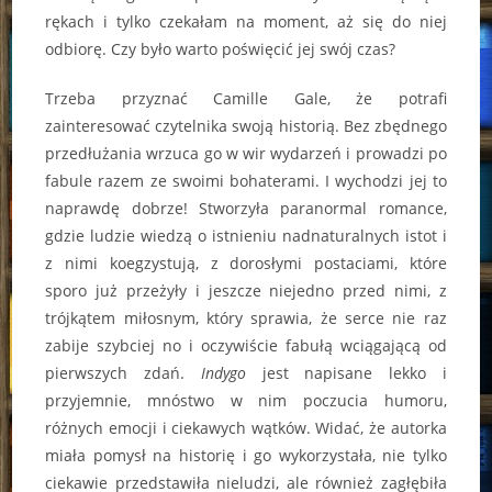
rękach i tylko czekałam na moment, aż się do niej
odbiorę. Czy było warto poświęcić jej swój czas?
Trzeba przyznać Camille Gale, że potrafi
zainteresować czytelnika swoją historią. Bez zbędnego
przedłużania wrzuca go w wir wydarzeń i prowadzi po
fabule razem ze swoimi bohaterami. I wychodzi jej to
naprawdę dobrze! Stworzyła paranormal romance,
gdzie ludzie wiedzą o istnieniu nadnaturalnych istot i
z nimi koegzystują, z dorosłymi postaciami, które
sporo już przeżyły i jeszcze niejedno przed nimi, z
trójkątem miłosnym, który sprawia, że serce nie raz
zabije szybciej no i oczywiście fabułą wciągającą od
pierwszych zdań.
Indygo
jest napisane lekko i
przyjemnie, mnóstwo w nim poczucia humoru,
różnych emocji i ciekawych wątków. Widać, że autorka
miała pomysł na historię i go wykorzystała, nie tylko
ciekawie przedstawiła nieludzi, ale również zagłębiła