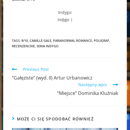
Indygo:
Indygo
|
TAGS:
8/10
,
CAMILLE GALE
,
PARANORMAL ROMANCE
,
POLIGRAF
,
RECENZENCKIE
,
SERIA INDYGO
Read
Previous Post
more
“Gałęziste” (wyd. II) Artur Urbanowicz
articles
Następny wpis
“Miejsce” Dominika Kluźniak
MOŻE CI SIĘ SPODOBAĆ RÓWNIEŻ