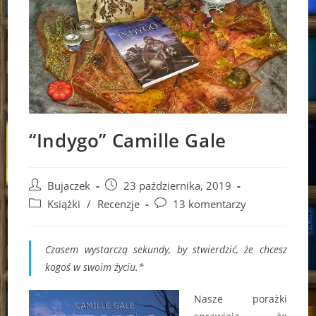
“Indygo” Camille Gale
Post
Post
Bujaczek
23 października, 2019
author:
published:
Post
Post
Książki
/
Recenzje
13 komentarzy
category:
comments:
Czasem wystarczą sekundy, by stwierdzić, że chcesz
kogoś w swoim życiu.*
Nasze porażki