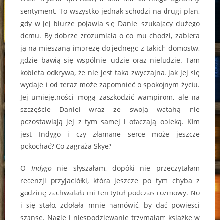
sentyment. To wszystko jednak schodzi na drugi plan,
gdy w jej biurze pojawia się Daniel szukający dużego
domu. By dobrze zrozumiała o co mu chodzi, zabiera
ją na mieszaną imprezę do jednego z takich domostw,
gdzie bawią się wspólnie ludzie oraz nieludzie. Tam
kobieta odkrywa, że nie jest taka zwyczajna, jak jej się
wydaje i od teraz może zapomnieć o spokojnym życiu.
Jej umiejętności mogą zaszkodzić wampirom, ale na
szczęście Daniel wraz ze swoją watahą nie
pozostawiają jej z tym samej i otaczają opieką. Kim
jest Indygo i czy złamane serce może jeszcze
pokochać? Co zagraża Skye?
O
Indygo
nie słyszałam, dopóki nie przeczytałam
recenzji przyjaciółki, która jeszcze po tym chyba z
godzinę zachwalała mi ten tytuł podczas rozmowy. No
i się stało, zdołała mnie namówić, by dać powieści
szansę. Nagle i niespodziewanie trzymałam książkę w