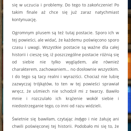
się w uczucia i problemy. Do tego to zakończenie! Po
takim finale aż chce się już zaraz natychmiast
kontynuację.
Ogromnym plusem są też tutaj postacie. Sporo ich w
tej powieści, ale widać, że każdemu poświęcono sporo
czasu i uwagi. Wszystkie postacie są ważne dla całej
historii i cieszę się, iż poszczególne postacie różnią się
od siebie nie tylko wyglądem, ale również
charakterem, zachowaniem… no dosłownie wszystkim.
I do tego są tacy realni i wyraziści. Chociaż nie lubię
zazwyczaj trójkątów, to ten w tej powieści sprawiał
wręcz, że uśmiech nie schodził mi z twarzy. Bawiło
mnie i rozczulało ich krążenie wokół siebie i
niedostrzeganie tego, co inni od razu widzieli.
Świetnie się bawiłam, czytając
Indygo
i nie żałuję ani
chwili poświęconej tej historii. Podobało mi się to, że