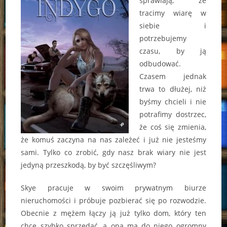
sprawiają, że
tracimy wiarę w
siebie i
potrzebujemy
czasu, by ją
odbudować.
Czasem jednak
trwa to dłużej, niż
byśmy chcieli i nie
potrafimy dostrzec,
że coś się zmienia,
że komuś zaczyna na nas zależeć i już nie jesteśmy
sami. Tylko co zrobić, gdy nasz brak wiary nie jest
jedyną przeszkodą, by być szczęśliwym?
Skye pracuje w swoim prywatnym biurze
nieruchomości i próbuje pozbierać się po rozwodzie.
Obecnie z mężem łączy ją już tylko dom, który ten
chce szybko sprzedać, a ona ma do niego ogromny