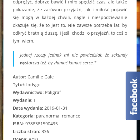
odprężyć, dobrze bawić i miło spędzić czas, ale także
pokazanie, że zarówno przyjaźń, jak i miłość pojawić
się mogą w każdej chwili, nagle i niespodziewanie
okazuje się, że to jest to. Nie zawsze potrzeba lat, by
odkryć bratnią duszę. I jeśli chodzi o przyjaźń, to coś o
tym wiem.
Jednej rzeczy jednak mi nie powiedział: że sekundy
wystarczą też, by złamać komuś serce.*
Autor:
Camille Gale
Tytuł:
Indygo
Wydawnictwo:
Poligraf
Wydanie:
I
Data wydania:
2019-01-31
Kategoria:
paranormal romance
ISBN:
9788381590495
Liczba stron:
336
Ocena:
8/10