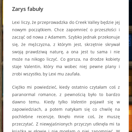
Zarys fabuły
Lexi liczy, że przeprowadzka do Creek Valley będzie jej
nowym początkiem. Chce zapomnieć o przeszłości i
zacząć od nowa z Adamem. Szybko jednak przekonuje
się, że mężczyzna, z którym jest, skrzętnie skrywał
swoją prawdziwą naturę, a ona jest tu sama i nie
może na nikogo liczyć. Co gorsza, na drodze kobiety
staje Valentin, który ma wobec niej pewne plany i
zrobi wszystko, by Lexi mu zaufała.
Ciężko mi powiedzieć, kiedy ostatnio czytałam coś z
paranormal romance, z pewnością było to bardzo
dawno temu. Kiedy tylko
Valentin
pojawił się w
zapowiedziach, a potem natykam się co chwilę na
pochlebne recenzje, tknęło mnie coś, że muszę
przeczytać. Z niewyjaśnionych przyczyn utknęła mi ta
książka w głowie i nie mogłam o niej zapomnieć. W