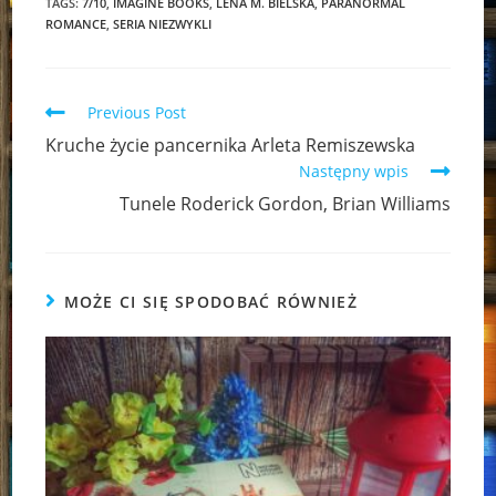
TAGS:
7/10
,
IMAGINE BOOKS
,
LENA M. BIELSKA
,
PARANORMAL
ROMANCE
,
SERIA NIEZWYKLI
Read
Previous Post
more
Kruche życie pancernika Arleta Remiszewska
articles
Następny wpis
Tunele Roderick Gordon, Brian Williams
MOŻE CI SIĘ SPODOBAĆ RÓWNIEŻ