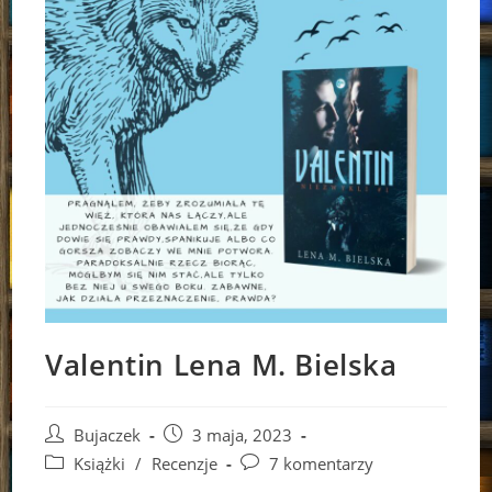
Valentin Lena M. Bielska
Post
Post
Bujaczek
3 maja, 2023
author:
published:
Post
Post
Książki
/
Recenzje
7 komentarzy
category:
comments: