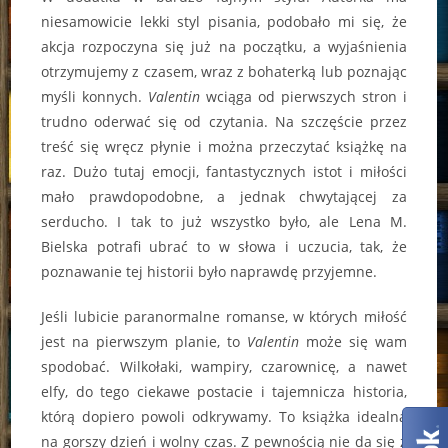
niesamowicie lekki styl pisania, podobało mi się, że
akcja rozpoczyna się już na początku, a wyjaśnienia
otrzymujemy z czasem, wraz z bohaterką lub poznając
myśli konnych.
Valentin
wciąga od pierwszych stron i
trudno oderwać się od czytania. Na szczęście przez
treść się wręcz płynie i można przeczytać książkę na
raz. Dużo tutaj emocji, fantastycznych istot i miłości
mało prawdopodobne, a jednak chwytającej za
serducho. I tak to już wszystko było, ale Lena M.
Bielska potrafi ubrać to w słowa i uczucia, tak, że
poznawanie tej historii było naprawdę przyjemne.
Jeśli lubicie paranormalne romanse, w których miłość
jest na pierwszym planie, to
Valentin
może się wam
spodobać. Wilkołaki, wampiry, czarownicę, a nawet
elfy, do tego ciekawe postacie i tajemnicza historia,
którą dopiero powoli odkrywamy. To książka idealna
na gorszy dzień i wolny czas. Z pewnością nie da się z