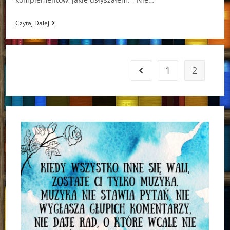
Gdzieś
Czytaj Dalej
Między
Prawdą,
A
Obłędem
1
2
Go to the previous page