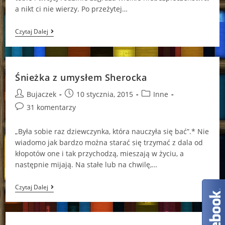
a nikt ci nie wierzy. Po przeżytej…
Niepokojąca…
Czytaj Dalej
Śnieżka z umysłem Sherocka
Post
Post
Post
Bujaczek
10 stycznia, 2015
Inne
author:
published:
category:
Post
31 komentarzy
comments:
„Była sobie raz dziewczynka, która nauczyła się bać”.* Nie
wiadomo jak bardzo można starać się trzymać z dala od
kłopotów one i tak przychodzą, mieszają w życiu, a
następnie mijają. Na stałe lub na chwilę,…
Śnieżka
Czytaj Dalej
Z
Umysłem
Sherocka