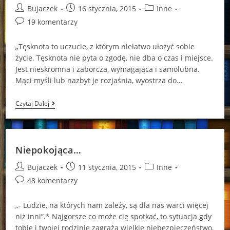
Post
Post
Post
Bujaczek
16 stycznia, 2015
Inne
author:
published:
category:
Post
19 komentarzy
comments:
„Tęsknota to uczucie, z którym niełatwo ułożyć sobie
życie. Tęsknota nie pyta o zgodę, nie dba o czas i miejsce.
Jest nieskromna i zaborcza, wymagająca i samolubna.
Mąci myśli lub nazbyt je rozjaśnia, wyostrza do…
„Była
Czytaj Dalej
Sobie
Raz
Dziewczynka,
Która
Miała
Niepokojąca…
Tajemnicę”.*
Post
Post
Post
Bujaczek
11 stycznia, 2015
Inne
author:
published:
category:
Post
48 komentarzy
comments:
„- Ludzie, na których nam zależy, są dla nas warci więcej
niż inni”.* Najgorsze co może cię spotkać, to sytuacja gdy
tobie i twojej rodzinie zagraża wielkie niebezpieczeństwo,