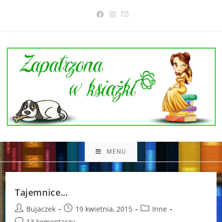
Skip
to
content
MENU
Tajemnice…
Post
Post
Post
Bujaczek
19 kwietnia, 2015
Inne
author:
published:
category:
Post
13 komentarzy