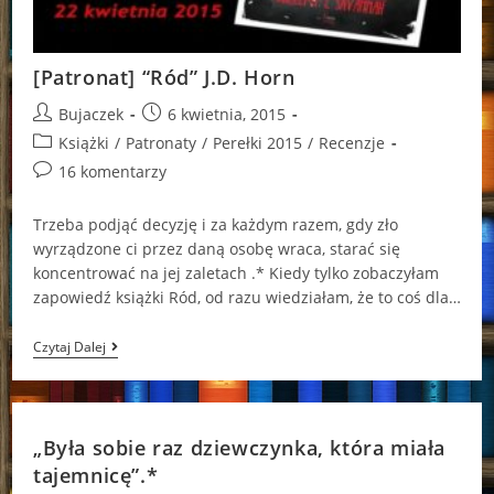
[Patronat] “Ród” J.D. Horn
Post
Post
Bujaczek
6 kwietnia, 2015
author:
published:
Post
Książki
/
Patronaty
/
Perełki 2015
/
Recenzje
category:
Post
16 komentarzy
comments:
Trzeba podjąć decyzję i za każdym razem, gdy zło
wyrządzone ci przez daną osobę wraca, starać się
koncentrować na jej zaletach .* Kiedy tylko zobaczyłam
zapowiedź książki Ród, od razu wiedziałam, że to coś dla…
[Patronat]
Czytaj Dalej
“Ród”
J.D.
Horn
„Była sobie raz dziewczynka, która miała
tajemnicę”.*