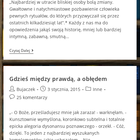
„Najbardziej w utracie bliskiej osoby bolą zmiany.
Gwałtowne i natychmiastowe pozbawienie człowieka
pewnych rytuałów, do których przyzwyczaił się przez
ostatnich kilkadziesiąt lat”.* Każdy z nas ma do
opowiedzenia jakąś swoją historię, mniej lub bardziej
intymną, zabawną, smutną…
A
Czytaj Dalej
Na
Cichej
5
Takie
Działy
Gdzieś między prawdą, a obłędem
Się
Historie…
Post
Post
Post
Bujaczek
3 stycznia, 2015
Inne
author:
published:
category:
Post
25 komentarzy
comments:
„- O Boże, prześladujesz mnie jak zaraza! - warknęłam. -
Kunsztownie wymyślona, koronkowo subtelna i totalnie
epicka alegoria dysonansu poznawczego - orzekł. - Cóż,
dzięki. To jeden z najbardziej wyszukanych
komplementów, jakie usłyszałem. - Nie…