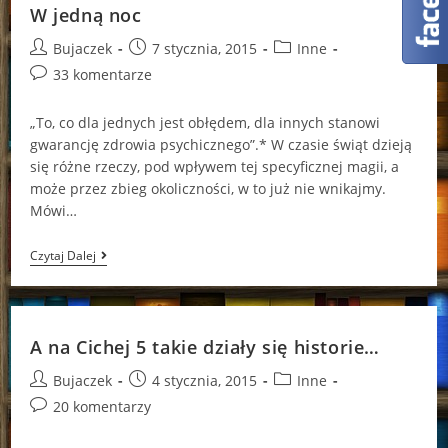
W jedną noc
Post
Post
Post
Bujaczek
7 stycznia, 2015
Inne
author:
published:
category:
Post
33 komentarze
comments:
„To, co dla jednych jest obłędem, dla innych stanowi
gwarancję zdrowia psychicznego”.* W czasie świąt dzieją
się różne rzeczy, pod wpływem tej specyficznej magii, a
może przez zbieg okoliczności, w to już nie wnikajmy.
Mówi…
W
Czytaj Dalej
Jedną
Noc
A na Cichej 5 takie działy się historie…
Post
Post
Post
Bujaczek
4 stycznia, 2015
Inne
author:
published:
category:
Post
20 komentarzy
comments: