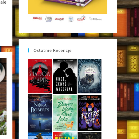
 ale
o
Ostatnie Recenzje