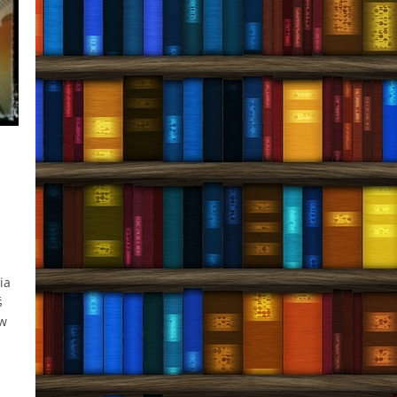
ia
ś
 w