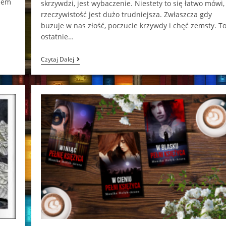
asem
skrzywdzi, jest wybaczenie. Niestety to się łatwo mówi,
rzeczywistość jest dużo trudniejsza. Zwłaszcza gdy
buzuje w nas złość, poczucie krzywdy i chęć zemsty. T
ostatnie…
Uczucia
Czytaj Dalej
O
Smaku
Latte
Monika
Hołyk-
Arora
[Book
Tour]