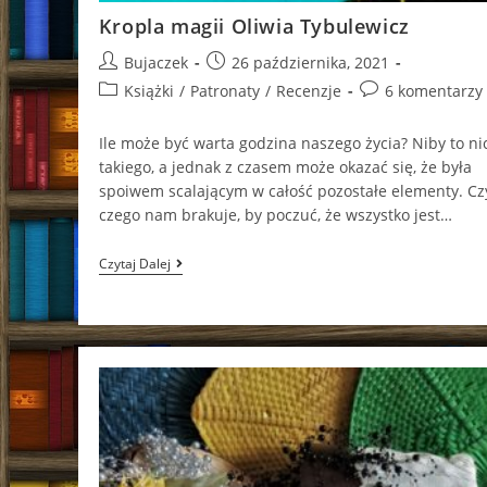
Kropla magii Oliwia Tybulewicz
Post
Post
Bujaczek
26 października, 2021
author:
published:
Post
Post
Książki
/
Patronaty
/
Recenzje
6 komentarzy
category:
comments:
Ile może być warta godzina naszego życia? Niby to ni
takiego, a jednak z czasem może okazać się, że była
spoiwem scalającym w całość pozostałe elementy. C
czego nam brakuje, by poczuć, że wszystko jest…
Kropla
Czytaj Dalej
Magii
Oliwia
Tybulewicz