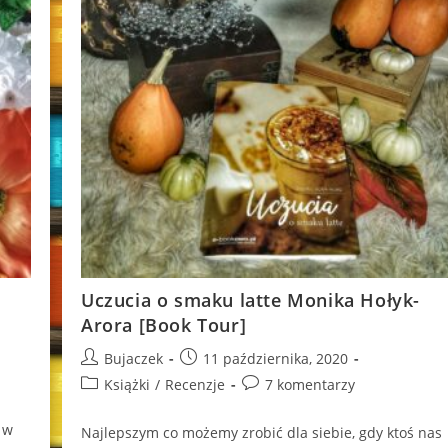
Uczucia o smaku latte Monika Hołyk-
Arora [Book Tour]
Post
Post
Bujaczek
11 października, 2020
author:
published:
Post
Post
Książki
/
Recenzje
7 komentarzy
category:
comments:
 w
Najlepszym co możemy zrobić dla siebie, gdy ktoś nas