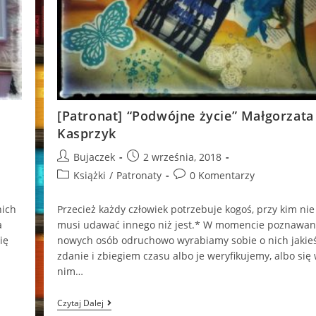
[Patronat] “Podwójne życie” Małgorzata
Kasprzyk
Post
Post
Bujaczek
2 września, 2018
author:
published:
Post
Post
Książki
/
Patronaty
0 Komentarzy
category:
comments:
nich
Przecież każdy człowiek potrzebuje kogoś, przy kim nie
a
musi udawać innego niż jest.* W momencie poznawan
ię
nowych osób odruchowo wyrabiamy sobie o nich jakie
zdanie i zbiegiem czasu albo je weryfikujemy, albo się
nim…
[Patronat]
Czytaj Dalej
“Podwójne