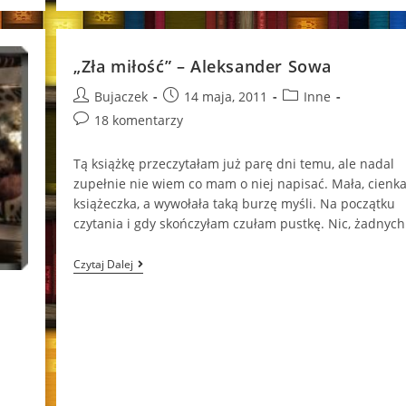
Życie”
Małgorzata
Kasprzyk
„Zła miłość” – Aleksander Sowa
Post
Post
Post
Bujaczek
14 maja, 2011
Inne
author:
published:
category:
Post
18 komentarzy
comments:
Tą książkę przeczytałam już parę dni temu, ale nadal
zupełnie nie wiem co mam o niej napisać. Mała, cienk
książeczka, a wywołała taką burzę myśli. Na początku
czytania i gdy skończyłam czułam pustkę. Nic, żadnyc
„Zła
Czytaj Dalej
Miłość”
–
Aleksander
Sowa