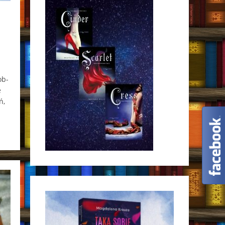
ob­
e
ń,