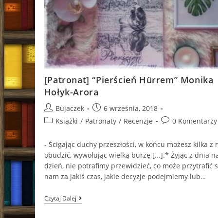
[Patronat] “Pierścień Hürrem” Monika
Hołyk-Arora
Post
Post
Bujaczek
6 września, 2018
author:
published:
Post
Post
Książki
/
Patronaty
/
Recenzje
0 Komentarzy
category:
comments:
- Ścigając duchy przeszłości, w końcu możesz kilka z 
obudzić, wywołując wielką burzę [...].* Żyjąc z dnia n
dzień, nie potrafimy przewidzieć, co może przytrafić s
nam za jakiś czas, jakie decyzje podejmiemy lub…
[Patronat]
Czytaj Dalej
“Pierścień
Hürrem”