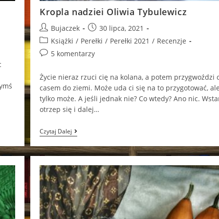
Kropla nadziei Oliwia Tybulewicz
Post
Post
Bujaczek
30 lipca, 2021
author:
published:
Post
Książki
/
Perełki
/
Perełki 2021
/
Recenzje
category:
Post
5 komentarzy
comments:
c
Życie nie­raz rzuci cię na ko­la­na, a potem przy­gwoź­dzi 
zymś
ca­sem do ziemi. Może uda ci się na to przy­go­to­wać, al
tylko może. A jeśli jed­nak nie? Co wtedy? Ano nic. Wsta
otrzep się i dalej…
Kropla
Czytaj Dalej
Nadziei
Oliwia
Tybulewicz