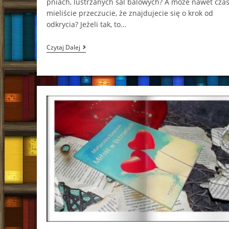
pniach, lustrzanych sal balowych? A może nawet cz
mieliście przeczucie, że znajdujecie się o krok od
odkrycia? Jeżeli tak, to…
Kropla
Czytaj Dalej
Życia
Oliwia
Tybulewicz