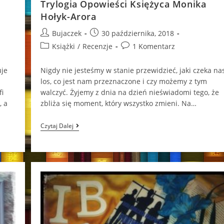
Trylogia Opowieści Księżyca Monika
Hołyk-Arora
Post
Post
Bujaczek
30 października, 2018
author:
published:
Post
Post
Książki
/
Recenzje
1 Komentarz
category:
comments:
uje
Nigdy nie jesteśmy w stanie przewidzieć, jaki czeka na
los, co jest nam przeznaczone i czy możemy z tym
fi
walczyć. Żyjemy z dnia na dzień nieświadomi tego, że
, a
zbliża się moment, który wszystko zmieni. Na…
Trylogia
Czytaj Dalej
Opowieści
Księżyca
Monika
Hołyk-
Arora