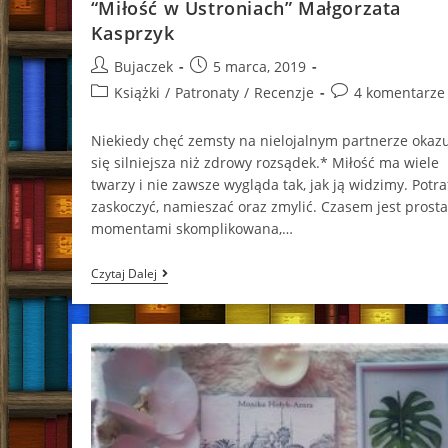
“Miłość w Ustroniach” Małgorzata
Kasprzyk
Post
Post
Bujaczek
5 marca, 2019
author:
published:
Post
Post
Książki
/
Patronaty
/
Recenzje
4 komentarze
category:
comments:
Niekiedy chęć zemsty na nielojalnym partnerze okaz
się silniejsza niż zdrowy rozsądek.* Miłość ma wiele
twarzy i nie zawsze wygląda tak, jak ją widzimy. Potra
zaskoczyć, namieszać oraz zmylić. Czasem jest prosta
momentami skomplikowana,…
“Miłość
Czytaj Dalej
W
Ustroniach”
Małgorzata
Kasprzyk